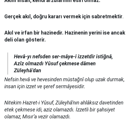
Akıllı insan, kendi arzularının esiri olmaz.
Gerçek akıl, doğru kararı vermek için sabretmektir
.
Akıl ve irfan bir hazinedir. Hazinenin yerini ise ancak
deli olan gösterir.
Hevâ-yı nefsden ser-mâye-i izzetdir istiğnâ,
Azîz olmazdı Yûsuf çekmese dâmen
Züleyhâ’dan
Nefsin hevâ ve hevesinden müstağnî olup uzak durmak,
insan için izzet ve şeref sermâyesidir.
Nitekim Hazret-i Yûsuf, Züleyhâ’nın ahlâksız davetinden
etek çekmese idi, aziz olamazdı. İzzetli bir şahsiyet
olamaz, Mısır’a vezir olamazdı.