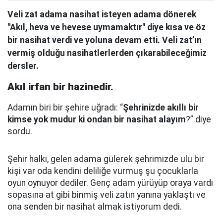
Veli zat adama nasihat isteyen adama dönerek
"Akıl, heva ve hevese uymamaktır" diye kısa ve öz
bir nasihat verdi ve yoluna devam etti. Veli zat’ın
vermiş olduğu nasihatlerlerden çıkarabileceğimiz
dersler.
Akıl irfan bir hazinedir.
Adamın biri bir şehire uğradı: “
Şehrinizde akıllı bir
kimse yok mudur ki ondan bir nasihat alayım
?” diye
sordu.
Şehir halkı, gelen adama gülerek şehrimizde ulu bir
kişi var oda kendini deliliğe vurmuş şu çocuklarla
oyun oynuyor dediler.
Genç adam yürüyüp oraya vardı
sopasına at gibi binmiş veli zatın yanına yaklaştı
ve
ona senden bir nasihat almak istiyorum dedi.