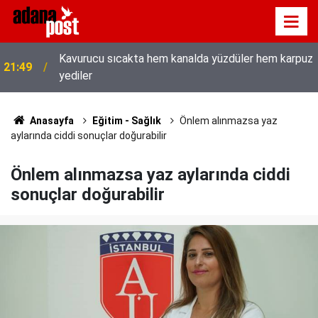
z
İletişim Başkanı Duran’ın “Dijital Egemenlik
21:31
Ekseninde 2. İletişim Şûrası ve Türkiye’nin Yeni
İletişim Vizyonu” başlıklı makales
Anasayfa
Eğitim - Sağlık
Önlem alınmazsa yaz
aylarında ciddi sonuçlar doğurabilir
Önlem alınmazsa yaz aylarında ciddi
sonuçlar doğurabilir