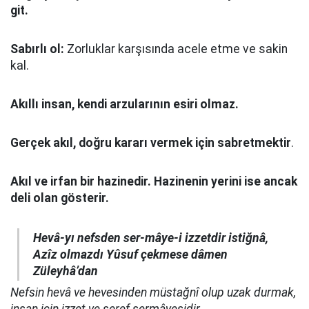
git.
Sabırlı ol:
Zorluklar karşısında acele etme ve sakin
kal.
Akıllı insan, kendi arzularının esiri olmaz.
Gerçek akıl, doğru kararı vermek için sabretmektir
.
Akıl ve irfan bir hazinedir. Hazinenin yerini ise ancak
deli olan gösterir.
Hevâ-yı nefsden ser-mâye-i izzetdir istiğnâ,
Azîz olmazdı Yûsuf çekmese dâmen
Züleyhâ’dan
Nefsin hevâ ve hevesinden müstağnî olup uzak durmak,