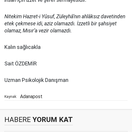
insan için izzet ve şeref sermâyesidir.
Nitekim Hazret-i Yûsuf, Züleyhâ’nın ahlâksız davetinden
etek çekmese idi, aziz olamazdı. İzzetli bir şahsiyet
olamaz, Mısır’a vezir olamazdı.
Kalın sağlıcakla
Sait ÖZDEMİR
Uzman Psikolojik Danışman
Adanapost
Kaynak:
HABERE
YORUM KAT