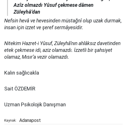
Azîz olmazdı Yûsuf çekmese dâmen
Züleyhâ’dan
Nefsin hevâ ve hevesinden müstağnî olup uzak durmak,
insan için izzet ve şeref sermâyesidir.
Nitekim Hazret-i Yûsuf, Züleyhâ’nın ahlâksız davetinden
etek çekmese idi, aziz olamazdı. İzzetli bir şahsiyet
olamaz, Mısır’a vezir olamazdı.
Kalın sağlıcakla
Sait ÖZDEMİR
Uzman Psikolojik Danışman
Adanapost
Kaynak: