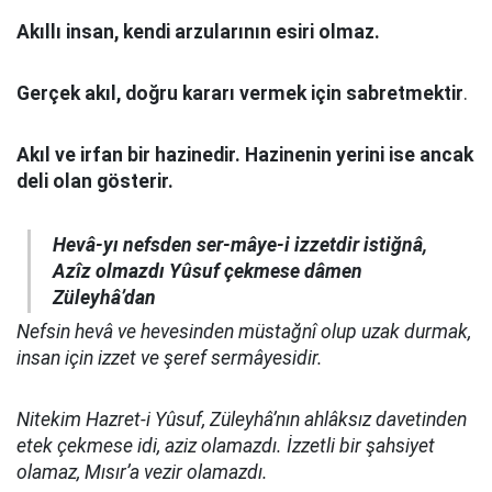
Akıllı insan, kendi arzularının esiri olmaz.
Gerçek akıl, doğru kararı vermek için sabretmektir
.
Akıl ve irfan bir hazinedir. Hazinenin yerini ise ancak
deli olan gösterir.
Hevâ-yı nefsden ser-mâye-i izzetdir istiğnâ,
Azîz olmazdı Yûsuf çekmese dâmen
Züleyhâ’dan
Nefsin hevâ ve hevesinden müstağnî olup uzak durmak,
insan için izzet ve şeref sermâyesidir.
Nitekim Hazret-i Yûsuf, Züleyhâ’nın ahlâksız davetinden
etek çekmese idi, aziz olamazdı. İzzetli bir şahsiyet
olamaz, Mısır’a vezir olamazdı.