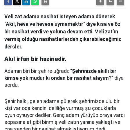
Veli zat adama nasihat isteyen adama dönerek
"Akıl, heva ve hevese uymamaktır" diye kısa ve öz
bir nasihat verdi ve yoluna devam etti. Veli zat’ın
vermiş olduğu nasihatlerlerden çıkarabileceğimiz
dersler.
Akıl irfan bir hazinedir.
Adamın biri bir şehire uğradı: “
Şehrinizde akıllı bir
kimse yok mudur ki ondan bir nasihat alayım
?” diye
sordu.
Şehir halkı, gelen adama gülerek şehrimizde ulu bir
kişi var oda kendini deliliğe vurmuş şu çocuklarla
oyun oynuyor dediler.
Genç adam yürüyüp oraya vardı
sopasına at gibi binmiş veli zatın yanına yaklaştı
ve
ona senden bir nasihat almak istiyorum dedi.