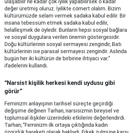
ulaşabilir ne kadar çok iyilik yapabilirsek o kadar
değer üretmiş oluruz. İyilikte cömert olalım. Bizim
kültürümüzde selam vermek sadaka kabul edilir. Bir
insana tebessüm etmek sadaka kabul edilir,
helalleşmek de öyledir. Bunların hepsi sosyal bağlara
ve sosyal duygulara verilen önemin göstergesidir.
Doğu kültürlerinin sosyal sermayesi zengindir, Batı
kültürlerinin ise parasal sermayesi zengindir. Aslında
bugün her iki kültürün de birbirine ihtiyacı var.”
ifadelerini kullandı.
“Narsist kişilik herkesi kendi uydusu gibi
görür”
Feminizm anlayışının tarihsel süreçte geçirdiği
değişime değinen Tarhan, narsisizmin bireysel ve
toplumsal ilişkiler üzerindeki etkilerini değerlendirdi.
Tarhan; “Feminizm ilk ortaya çıktığında kadın
özgürlük hareketi olarak haklıydı. Erkek zulmüne karşı