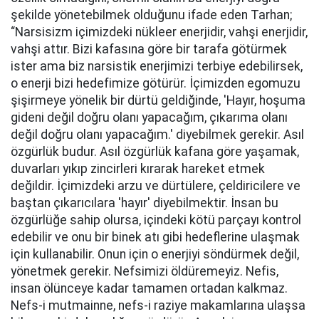
şekilde yönetebilmek olduğunu ifade eden Tarhan;
“Narsisizm içimizdeki nükleer enerjidir, vahşi enerjidir,
vahşi attır. Bizi kafasına göre bir tarafa götürmek
ister ama biz narsistik enerjimizi terbiye edebilirsek,
o enerji bizi hedefimize götürür. İçimizden egomuzu
şişirmeye yönelik bir dürtü geldiğinde, 'Hayır, hoşuma
gideni değil doğru olanı yapacağım, çıkarıma olanı
değil doğru olanı yapacağım.' diyebilmek gerekir. Asıl
özgürlük budur. Asıl özgürlük kafana göre yaşamak,
duvarları yıkıp zincirleri kırarak hareket etmek
değildir. İçimizdeki arzu ve dürtülere, çeldiricilere ve
baştan çıkarıcılara 'hayır' diyebilmektir. İnsan bu
özgürlüğe sahip olursa, içindeki kötü parçayı kontrol
edebilir ve onu bir binek atı gibi hedeflerine ulaşmak
için kullanabilir. Onun için o enerjiyi söndürmek değil,
yönetmek gerekir. Nefsimizi öldüremeyiz. Nefis,
insan ölünceye kadar tamamen ortadan kalkmaz.
Nefs-i mutmainne, nefs-i raziye makamlarına ulaşsa