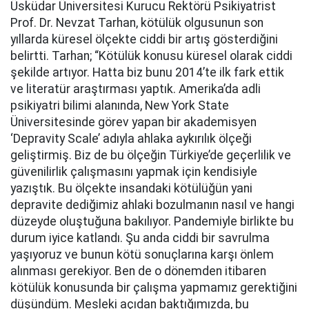
Üsküdar Üniversitesi Kurucu Rektörü Psikiyatrist
Prof. Dr. Nevzat Tarhan, kötülük olgusunun son
yıllarda küresel ölçekte ciddi bir artış gösterdiğini
belirtti. Tarhan; “Kötülük konusu küresel olarak ciddi
şekilde artıyor. Hatta biz bunu 2014’te ilk fark ettik
ve literatür araştırması yaptık. Amerika’da adli
psikiyatri bilimi alanında, New York State
Üniversitesinde görev yapan bir akademisyen
‘Depravity Scale’ adıyla ahlaka aykırılık ölçeği
geliştirmiş. Biz de bu ölçeğin Türkiye’de geçerlilik ve
güvenilirlik çalışmasını yapmak için kendisiyle
yazıştık. Bu ölçekte insandaki kötülüğün yani
depravite dediğimiz ahlaki bozulmanın nasıl ve hangi
düzeyde oluştuğuna bakılıyor. Pandemiyle birlikte bu
durum iyice katlandı. Şu anda ciddi bir savrulma
yaşıyoruz ve bunun kötü sonuçlarına karşı önlem
alınması gerekiyor. Ben de o dönemden itibaren
kötülük konusunda bir çalışma yapmamız gerektiğini
düşündüm. Mesleki açıdan baktığımızda, bu