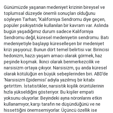
Günümüzde yaşanan medeniyet krizinin bireysel ve
toplumsal düzeyde önemli sonuçları olduğunu
söyleyen Tarhan; “Kaliforniya Sendromu diye geçen,
popüler psikiyatride kullanılan bir kavram var. Aslında
bugün yaşadığımız durum sadece Kaliforniya
Sendromu değil, küresel medeniyetin sendromu. Batı
medeniyetiyle başlayıp küreselleşen bir medeniyet
krizi yaşıyoruz. Bunun dört temel belirtisi var. Birincisi
hedonizm, hazzı yaşam amacı olarak görmek, haz
peşinde koşmak. İkinci olarak benmerkezcilik ve
narsisizm ortaya çıkıyor. Narsisizm, şu anda küresel
olarak kötülüğün en büyük sebeplerinden biri. ABD’de
‘Narsisizm Epidemisi’ adıyla yazılmış bir kitabı
getirttim. İstatistikler, narsistik kişilik örüntülerinin
hızla yükseldiğini gösteriyor. Bu kişiler empati
yoksunu oluyorlar. Beyindeki ayna nöronlarını etkin
kullanamıyor, karşı tarafın ne düşündüğünü ve ne
hissettiğini önemsemiyorlar. Üçüncü özellik ise