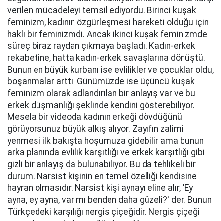
verilen mücadeleyi temsil ediyordu. Birinci kuşak
feminizm, kadının özgürleşmesi hareketi olduğu için
haklı bir feminizmdi. Ancak ikinci kuşak feminizmde
süreç biraz raydan çıkmaya başladı. Kadın-erkek
rekabetine, hatta kadın-erkek savaşlarına dönüştü.
Bunun en büyük kurbanı ise evlilikler ve çocuklar oldu,
boşanmalar arttı. Günümüzde ise üçüncü kuşak
feminizm olarak adlandırılan bir anlayış var ve bu
erkek düşmanlığı şeklinde kendini gösterebiliyor.
Mesela bir videoda kadının erkeği dövdüğünü
görüyorsunuz büyük alkış alıyor. Zayıfın zalimi
yenmesi ilk bakışta hoşumuza gidebilir ama bunun
arka planında evlilik karşıtlığı ve erkek karşıtlığı gibi
gizli bir anlayış da bulunabiliyor. Bu da tehlikeli bir
durum. Narsist kişinin en temel özelliği kendisine
hayran olmasıdır. Narsist kişi aynayı eline alır, 'Ey
ayna, ey ayna, var mı benden daha güzeli?' der. Bunun
Türkçedeki karşılığı nergis çiçeğidir. Nergis çiçeği