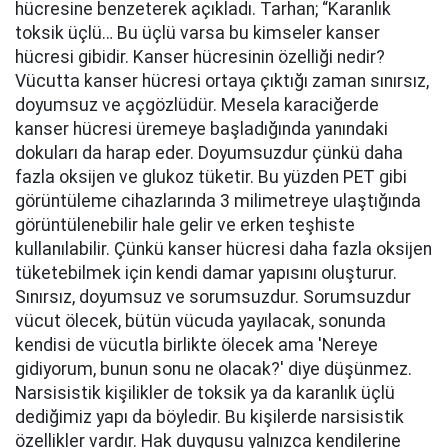
hücresine benzeterek açıkladı. Tarhan; “Karanlık
toksik üçlü… Bu üçlü varsa bu kimseler kanser
hücresi gibidir. Kanser hücresinin özelliği nedir?
Vücutta kanser hücresi ortaya çıktığı zaman sınırsız,
doyumsuz ve açgözlüdür. Mesela karaciğerde
kanser hücresi üremeye başladığında yanındaki
dokuları da harap eder. Doyumsuzdur çünkü daha
fazla oksijen ve glukoz tüketir. Bu yüzden PET gibi
görüntüleme cihazlarında 3 milimetreye ulaştığında
görüntülenebilir hale gelir ve erken teşhiste
kullanılabilir. Çünkü kanser hücresi daha fazla oksijen
tüketebilmek için kendi damar yapısını oluşturur.
Sınırsız, doyumsuz ve sorumsuzdur. Sorumsuzdur
vücut ölecek, bütün vücuda yayılacak, sonunda
kendisi de vücutla birlikte ölecek ama 'Nereye
gidiyorum, bunun sonu ne olacak?' diye düşünmez.
Narsisistik kişilikler de toksik ya da karanlık üçlü
dediğimiz yapı da böyledir. Bu kişilerde narsisistik
özellikler vardır. Hak duygusu yalnızca kendilerine