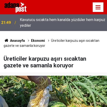
Kavurucu sıcakta hem kanalda yüzdüler hem karpuz
21:49
yediler
İletişim Başkanı Duran’ın “Dijital Egemenlik
21:31
Ekseninde 2. İletişim Şûrası ve Türkiye’nin Yeni
İletişim Vizyonu” başlıklı makales
Anasayfa
Ekonomi
Üreticiler karpuzu aşırı sıcaktan
gazete ve samanla koruyor
Üreticiler karpuzu aşırı sıcaktan
gazete ve samanla koruyor