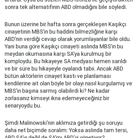
sonra tek alternatifinin ABD olmadığını bile söyledi.
Bunun üzerine bir hafta sonra gerçekleşen Kaşıkçı
cinayetinin MBS’in bu haddini bilmezliğine karşı
ABD’nin verdiği cevap olarak yorumlayanlar bile oldu.
Yani buna göre Kaşıkçı cinayeti aslında MBS’in bu
meydan okumasına karşı SA’ya kurulmuş bir
komploydu. Bu hikayeye SA medyası hemen sarıldı
ve bir süre bu hikayeyle oyalandı tabii. Ancak ABD
bütün aktörlerin cinayet kastı ve planlaması
kendilerine ait olan böyle bir olayı nasıl kurgulamış ve
MBS’in başına sarmış olabilirdi ki? Ne kadar
zorlasanız kimseyi ikna edemeyeceğiniz bir
senaryoydu bu.
Şimdi Malinowski’nin aklımıza getirdiği şu soruyu
daha net biçimde soralım: Yoksa aslında tam tersi,
ABD SA’yı değil de SA’mı ABD'yi yönetiyor?