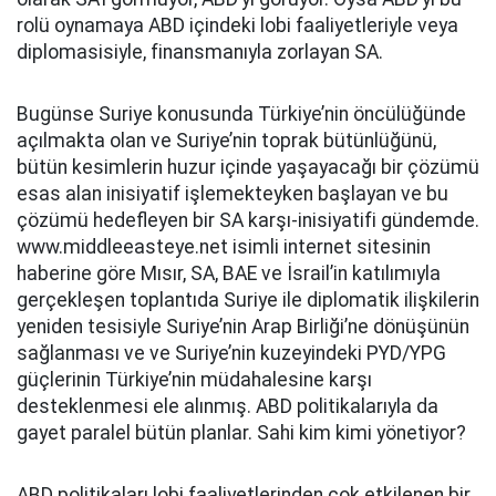
rolü oynamaya ABD içindeki lobi faaliyetleriyle veya
diplomasisiyle, finansmanıyla zorlayan SA.
Bugünse Suriye konusunda Türkiye’nin öncülüğünde
açılmakta olan ve Suriye’nin toprak bütünlüğünü,
bütün kesimlerin huzur içinde yaşayacağı bir çözümü
esas alan inisiyatif işlemekteyken başlayan ve bu
çözümü hedefleyen bir SA karşı-inisiyatifi gündemde.
www.middleeasteye.net isimli internet sitesinin
haberine göre Mısır, SA, BAE ve İsrail’in katılımıyla
gerçekleşen toplantıda Suriye ile diplomatik ilişkilerin
yeniden tesisiyle Suriye’nin Arap Birliği’ne dönüşünün
sağlanması ve ve Suriye’nin kuzeyindeki PYD/YPG
güçlerinin Türkiye’nin müdahalesine karşı
desteklenmesi ele alınmış. ABD politikalarıyla da
gayet paralel bütün planlar. Sahi kim kimi yönetiyor?
ABD politikaları lobi faaliyetlerinden çok etkilenen bir