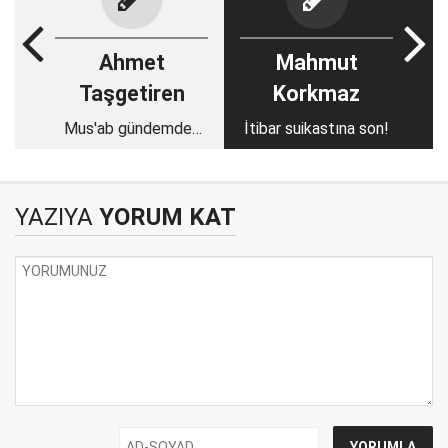
Ahmet
Mahmut
Taşgetiren
Korkmaz
Mus'ab gündemden
İtibar suikastına son!
düştü mü?
YAZIYA
YORUM KAT