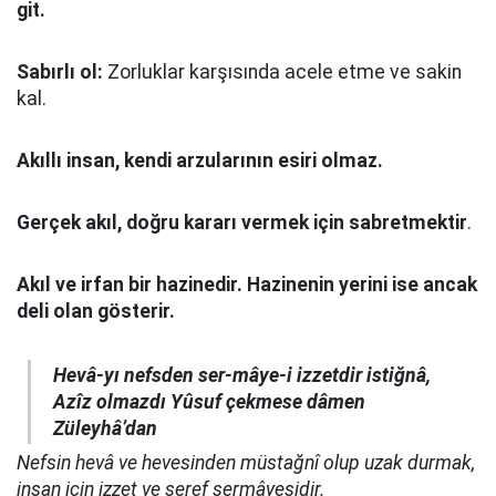
git.
Sabırlı ol:
Zorluklar karşısında acele etme ve sakin
kal.
Akıllı insan, kendi arzularının esiri olmaz.
Gerçek akıl, doğru kararı vermek için sabretmektir
.
Akıl ve irfan bir hazinedir. Hazinenin yerini ise ancak
deli olan gösterir.
Hevâ-yı nefsden ser-mâye-i izzetdir istiğnâ,
Azîz olmazdı Yûsuf çekmese dâmen
Züleyhâ’dan
Nefsin hevâ ve hevesinden müstağnî olup uzak durmak,
insan için izzet ve şeref sermâyesidir.