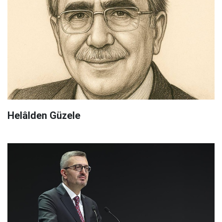
Helâlden Güzele