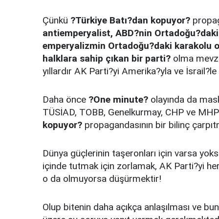
Çünkü
?Türkiye Batı?dan kopuyor?
propag
antiemperyalist, ABD?nin Ortadoğu?daki s
emperyalizmin Ortadoğu?daki karakolu 
halklara sahip çıkan bir parti?
olma mevzis
yıllardır AK Parti?yi Amerika?yla ve İsrail?le i
Daha önce
?One minute?
olayında da mask
TÜSİAD, TOBB, Genelkurmay, CHP ve MHP 
kopuyor?
propagandasının bir bilinç çarpıt
Dünya güçlerinin taşeronları için varsa yok
içinde tutmak için zorlamak, AK Parti?yi h
o da olmuyorsa düşürmektir!
Olup bitenin daha açıkça anlaşılması ve bu