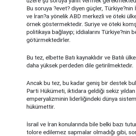
üzere şu soruya yanıt vermek gerekmektedi
Bu soruya ?evet? diyen güçler, Türkiye?nin 
ve İran?a yönelik ABD merkezli ve öteki ülk
örnek göstermektedir. Suriye ve öteki komşula
politikaya bağlayıp; iddialarını Türkiye?nin b
götürmektedirler.
Bu tez, elbette Batı kaynaklıdır ve Batılı ül
daha yüksek perdeden dile getirilmektedir.
Ancak bu tez, bu kadar geniş bir destek b
Parti Hükümeti, iktidara geldiği sekiz yıldan
emperyalizminin liderliğindeki dünya sistemi
hükümettir.
İsrail ve İran konularında bile belki bazı t
tolore edilemez sapmalar olmadığı gibi, so