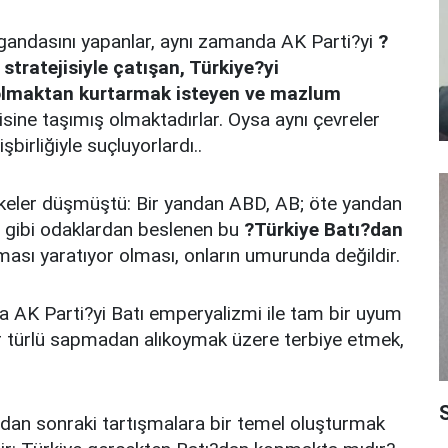
andasını yapanlar, aynı zamanda AK Parti?yi
?
tratejisiyle çatışan, Türkiye?yi
olmaktan kurtarmak isteyen ve mazlum
ine taşımış olmaktadırlar. Oysa aynı çevreler
şbirliğiyle suçluyorlardı..
eler düşmüştü: Bir yandan ABD, AB; öte yandan
gibi odaklardan beslenen bu
?Türkiye Batı?dan
ması yaratıyor olması, onların umurunda değildir.
sa AK Parti?yi Batı emperyalizmi ile tam bir uyum
er türlü sapmadan alıkoymak üzere terbiye etmek,
S
ndan sonraki tartışmalara bir temel oluşturmak