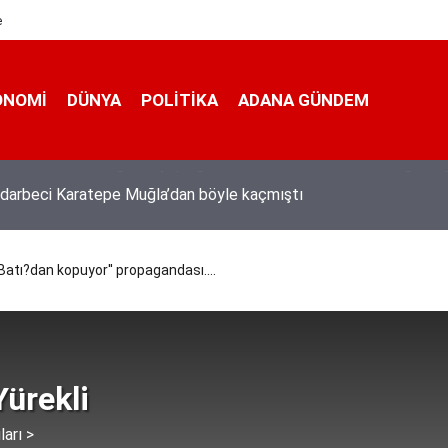
e
ONOMI
DÜNYA
POLİTİKA
ADANA GÜNDEM
n darbeci Karatepe Muğla’dan böyle kaçmıştı
Batı?dan kopuyor'' propagandası....
ürekli
ları >