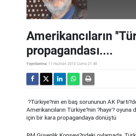
Amerikancıların ''Tü
propagandası....
Yayınlanma:
11 Haziran 2010 Cuma 21:48
?Türkiye?nin en baş sorununun AK Parti?d
Amerikancıların Türkiye?nin ?hayır? oyuna d
için bir kara propagandaya dönüştü
BM Güvenlik Konseyi?ndeki oylamada, Türkiye