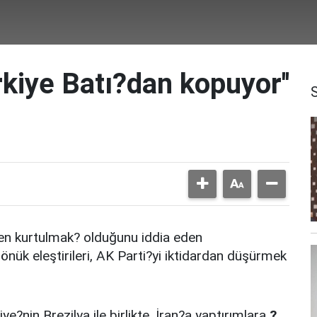
rkiye Batı?dan kopuyor''
en kurtulmak? olduğunu iddia eden
önük eleştirileri, AK Parti?yi iktidardan düşürmek
?nin Brezilya ile birlikte, İran?a yaptırımlara
?