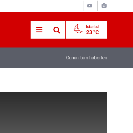
İstanbul
23 °C
19:56
Kıymetli Cumhurbaşkanımız’a Arz Olunur
Günün tüm
haberleri