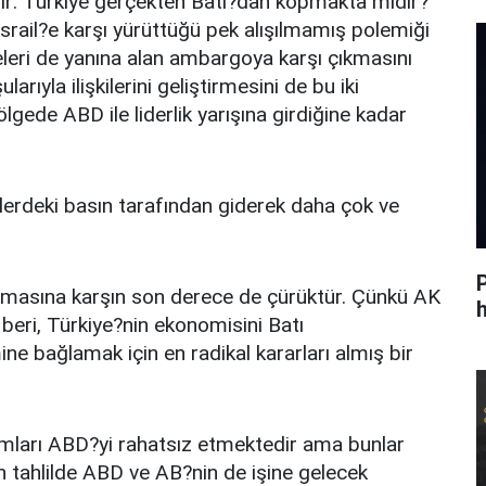
r: Türkiye gerçekten Batı?dan kopmakta mıdır?
İsrail?e karşı yürüttüğü pek alışılmamış polemiği
eleri de yanına alan ambargoya karşı çıkmasını
rıyla ilişkilerini geliştirmesini de bu iki
ölgede ABD ile liderlik yarışına girdiğine kadar
kelerdeki basın tarafından giderek daha çok ve
ulmasına karşın son derece de çürüktür. Çünkü AK
h
 beri, Türkiye?nin ekonomisini Batı
ne bağlamak için en radikal kararları almış bir
utumları ABD?yi rahatsız etmektedir ama bunlar
n tahlilde ABD ve AB?nin de işine gelecek