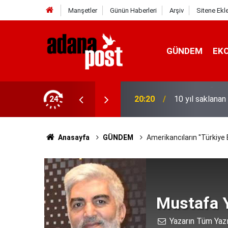
Manşetler
Günün Haberleri
Arşiv
Sitene Ekl
GÜNDEM
EK
stanede asistan doktorluğa başladı
24
20:20
10 yıl saklana
Anasayfa
GÜNDEM
Amerikancıların ''Türkiye 
Mustafa Y
Yazarın Tüm Yazı