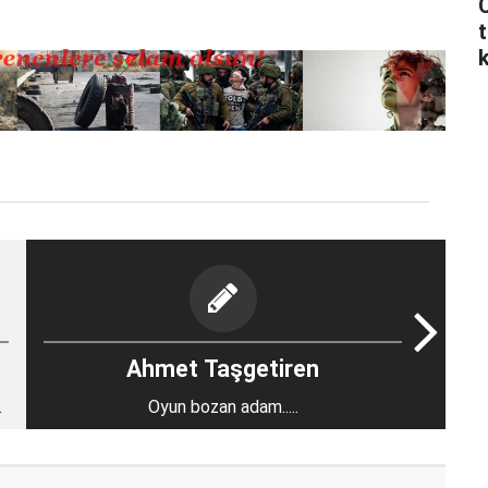
C
t
Ahmet Taşgetiren
Oyun bozan adam.....