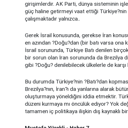
girişimlerdir. AK Parti, dünya sisteminin işl
güç haline getirmeyi vaat ettiği Türkiye?ni
çalışmaktadır yalnızca..
Gerek İsrail konusunda, gerekse İran konu
en azından ?Doğu?dan (bir batı varsa ona ka
İsrail sorununda, Türkiye Batı denilen birç
bir sorun olan İran sorununda da Brezilya dı
gibi ?Doğu? denilebilecek ülkelerle de karşı 
Bu durumda Türkiye?nin ?Batı?dan kopması? 
Brezilya?nın, İran?ı da yanlarına alarak bütü
oluşturmaya yöneldiğini iddia etmektir. Türk
düzeni kurmaya mı öncülük ediyor? Yok deği
tamamen iç politikaya ilişkin dış kaynaklı bi
Mustafa Yürekli - Haber 7