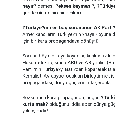
hayır?
demesi,
?eksen kayması?,
?Türkiy
gündemin ön sırasına çıkardı.
?Türkiye?nin en baş sorununun AK Parti
Amerikancıların Türkiye?nin ?hayır? oyuna d
için bir kara propagandaya dönüştü.
Sorunu böyle ortaya koyanlar, kuşkusuz ki o
Hükümeti karşısında ABD ve AB yanlısı (Bat
Parti?nin Türkiye?yi Batı?dan kopararak İsl
Kemalist, Avrasyacı odakları birleştirmek i
propagandası, dünya güçlerinin taşeronların
Sözkonusu kara propaganda, bugün
?Türk
kurtulmak?
olduğunu iddia eden dünya güçle
yaklaşımdır!