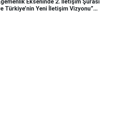
Egemenlik Ekseninde 2. İletişim Şûrası
e Türkiye’nin Yeni İletişim Vizyonu”
başlıklı makales