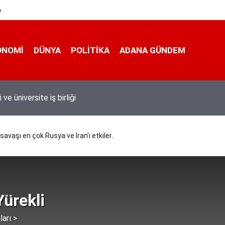
e
ONOMI
DÜNYA
POLİTİKA
ADANA GÜNDEM
 taşımacıları yeni plaka ihalesine tepki gösterdi
aşı en çok Rusya ve İran'ı etkiler..
ürekli
ları >