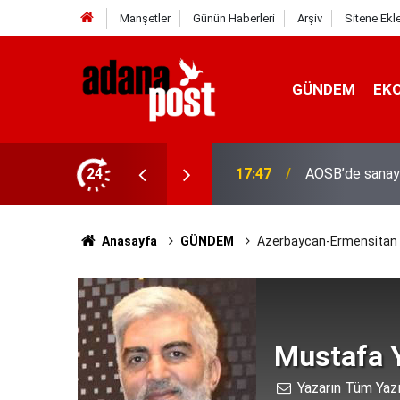
Manşetler
Günün Haberleri
Arşiv
Sitene Ekl
GÜNDEM
EK
24
17:41
Adana'da servis
Anasayfa
GÜNDEM
Azerbaycan-Ermensitan sav
Mustafa Y
Yazarın Tüm Yazı