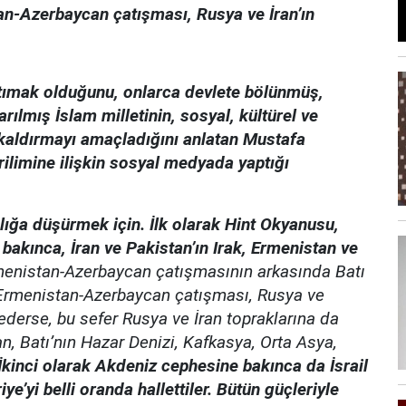
tan-Azerbaycan çatışması, Rusya ve İran’ın
ştımak olduğunu, onlarca devlete bölünmüş,
ılmış İslam milletinin, sosyal, kültürel ve
 kaldırmayı amaçladığını anlatan Mustafa
ilimine ilişkin sosyal medyada yaptığı
nlığa düşürmek için. İlk olarak Hint Okyanusu,
kınca, İran ve Pakistan’ın Irak, Ermenistan ve
enistan-Azerbaycan çatışmasının arkasında Batı
. Ermenistan-Azerbaycan çatışması, Rusya ve
ederse, bu sefer Rusya ve İran topraklarına da
n, Batı’nın Hazar Denizi, Kafkasya, Orta Asya,
İkinci olarak Akdeniz cephesine bakınca da İsrail
e’yi belli oranda hallettiler. Bütün güçleriyle