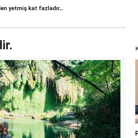
en yetmiş kat fazladır…
ir.
K