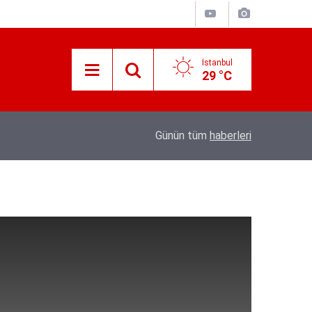
İstanbul
29 °C
Süreyya Yavuz Hanimefendi Adana Yedipinar 
17:30
Günün tüm
haberleri
Danişma Merkezini Ziyaret Etti