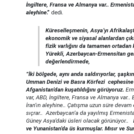
İngiltere, Fransa ve Almanya var.. Ermenis
aleyhine
.”
dedi.
Küreselleşmenin, Asya’yı Afrikala
ekonomik ve siyasal alanlardan çıkar
fizik varlığını da tamamen ortadan
Yürekli, Azerbaycan-Ermensitan ger
değerlendirmede,
“İki bölgede, aynı anda saldırıyorlar, şaşkı
Umman Denizi ve Basra Körfezi cephesine ba
Afganistan’dan kuşatıldığını görüyoruz.
Erm
var, ABD, İngiltere, Fransa ve Almanya var.
İran’ın aleyhine.. Çatışma uzun süre devam 
sıçrar.. Azerbaycan’a da yayılmış Ermenista
Güney Asya’daki üsleri olacak görünüyor..
ve Yunanistan’da üs kurmuşlar. Mısır ve Suriy