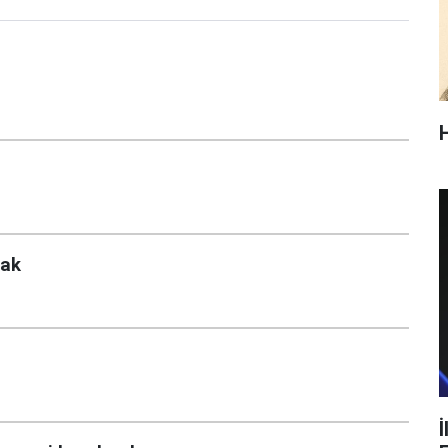
lak
İ