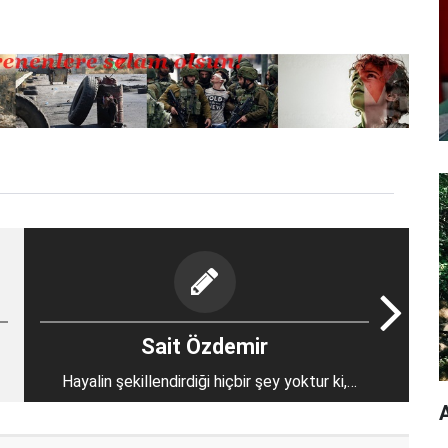
Sait Özdemir
Hayalin şekillendirdiği hiçbir şey yoktur ki,
mermerde ifadesini bulmasın?
A