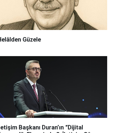
Helâlden Güzele
letişim Başkanı Duran’ın “Dijital