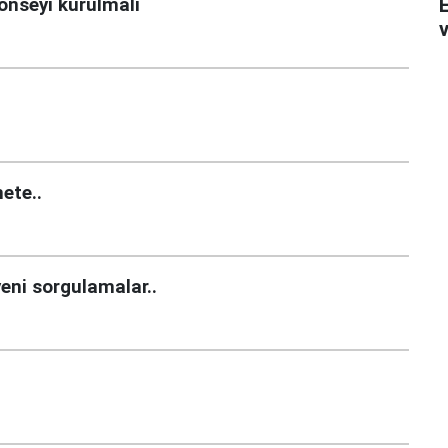
Konseyi kurulmalı
v
ete..
 yeni sorgulamalar..