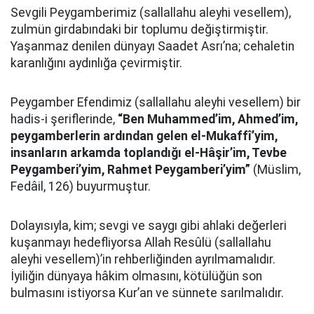
Sevgili Peygamberimiz (sallallahu aleyhi vesellem),
zulmün girdabındaki bir toplumu değiştirmiştir.
Yaşanmaz denilen dünyayı Saadet Asrı’na; cehaletin
karanlığını aydınlığa çevirmiştir.
Peygamber Efendimiz (sallallahu aleyhi vesellem) bir
hadis-i şeriflerinde,
“Ben Muhammed’im, Ahmed’im,
peygamberlerin ardından gelen el-Mukaffî’yim,
insanların arkamda toplandığı el-Hâşir’im, Tevbe
Peygamberi’yim, Rahmet Peygamberi’yim”
(Müslim,
Fedâil, 126) buyurmuştur.
Dolayısıyla, kim; sevgi ve saygı gibi ahlaki değerleri
kuşanmayı hedefliyorsa Allah Resûlü (sallallahu
aleyhi vesellem)’in rehberliğinden ayrılmamalıdır.
İyiliğin dünyaya hâkim olmasını, kötülüğün son
bulmasını istiyorsa Kur’an ve sünnete sarılmalıdır.