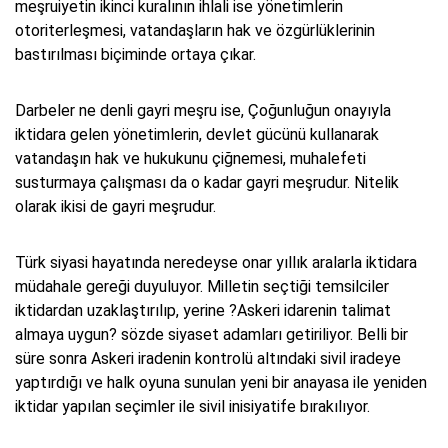
meşruiyetin ikinci kuralının ihlali ise yönetimlerin
otoriterleşmesi, vatandaşların hak ve özgürlüklerinin
bastırılması biçiminde ortaya çıkar.
Darbeler ne denli gayri meşru ise, Çoğunluğun onayıyla
iktidara gelen yönetimlerin, devlet gücünü kullanarak
vatandaşın hak ve hukukunu çiğnemesi, muhalefeti
susturmaya çalışması da o kadar gayri meşrudur. Nitelik
olarak ikisi de gayri meşrudur.
Türk siyasi hayatında neredeyse onar yıllık aralarla iktidara
müdahale gereği duyuluyor. Milletin seçtiği temsilciler
iktidardan uzaklaştırılıp, yerine ?Askeri idarenin talimat
almaya uygun? sözde siyaset adamları getiriliyor. Belli bir
süre sonra Askeri iradenin kontrolü altındaki sivil iradeye
yaptırdığı ve halk oyuna sunulan yeni bir anayasa ile yeniden
iktidar yapılan seçimler ile sivil inisiyatife bırakılıyor.