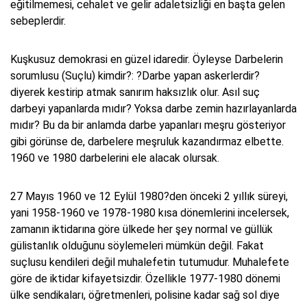
eğitilmemesi, cehalet ve gelir adaletsizliği en başta gelen
sebeplerdir.
Kuşkusuz demokrasi en güzel idaredir. Öyleyse Darbelerin
sorumlusu (Suçlu) kimdir?: ?Darbe yapan askerlerdir?
diyerek kestirip atmak sanırım haksızlık olur. Asıl suç
darbeyi yapanlarda mıdır? Yoksa darbe zemin hazırlayanlarda
mıdır? Bu da bir anlamda darbe yapanları meşru gösteriyor
gibi görünse de, darbelere meşruluk kazandırmaz elbette.
1960 ve 1980 darbelerini ele alacak olursak.
27 Mayıs 1960 ve 12 Eylül 1980?den önceki 2 yıllık süreyi,
yani 1958-1960 ve 1978-1980 kısa dönemlerini incelersek,
zamanın iktidarına göre ülkede her şey normal ve güllük
gülistanlık olduğunu söylemeleri mümkün değil. Fakat
suçlusu kendileri değil muhalefetin tutumudur. Muhalefete
göre de iktidar kifayetsizdir. Özellikle 1977-1980 dönemi
ülke sendikaları, öğretmenleri, polisine kadar sağ sol diye