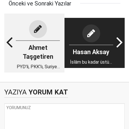
Önceki ve Sonraki Yazılar
Ahmet
Hasan Aksay
Taşgetiren
İslâm bu kadar üstün,
PYD'li, PKK'lı, Suriyeli
biz Müslümanlar niçin
bir bayram
böyle?
YAZIYA
YORUM KAT