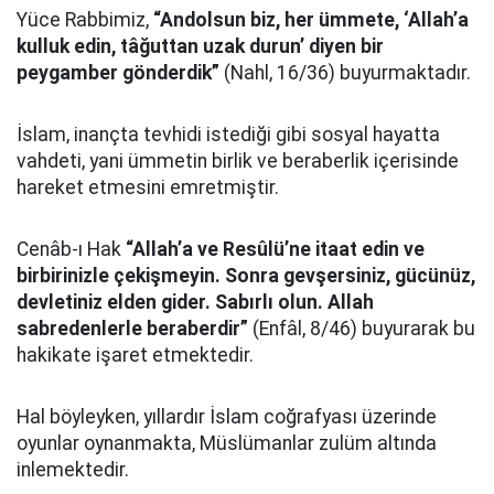
Yüce Rabbimiz,
“Andolsun biz, her ümmete, ‘Allah’a
kulluk edin, tâğuttan uzak durun’ diyen bir
peygamber gönderdik”
(Nahl, 16/36) buyurmaktadır.
İslam, inançta tevhidi istediği gibi sosyal hayatta
vahdeti, yani ümmetin birlik ve beraberlik içerisinde
hareket etmesini emretmiştir.
Cenâb-ı Hak
“Allah’a ve Resûlü’ne itaat edin ve
birbirinizle çekişmeyin. Sonra gevşersiniz, gücünüz,
devletiniz elden gider. Sabırlı olun. Allah
sabredenlerle beraberdir”
(Enfâl, 8/46) buyurarak bu
hakikate işaret etmektedir.
Hal böyleyken, yıllardır İslam coğrafyası üzerinde
oyunlar oynanmakta, Müslümanlar zulüm altında
inlemektedir.