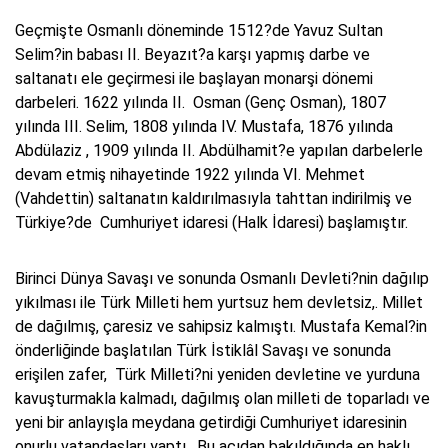
Geçmişte Osmanlı döneminde 1512?de Yavuz Sultan
Selim?in babası II. Beyazıt?a karşı yapmış darbe ve
saltanatı ele geçirmesi ile başlayan monarşi dönemi
darbeleri. 1622 yılında II. Osman (Genç Osman), 1807
yılında III. Selim, 1808 yılında IV. Mustafa, 1876 yılında
Abdülaziz , 1909 yılında II. Abdülhamit?e yapılan darbelerle
devam etmiş nihayetinde 1922 yılında VI. Mehmet
(Vahdettin) saltanatın kaldırılmasıyla tahttan indirilmiş ve
Türkiye?de Cumhuriyet idaresi (Halk İdaresi) başlamıştır.
Birinci Dünya Savaşı ve sonunda Osmanlı Devleti?nin dağılıp
yıkılması ile Türk Milleti hem yurtsuz hem devletsiz,. Millet
de dağılmış, çaresiz ve sahipsiz kalmıştı. Mustafa Kemal?in
önderliğinde başlatılan Türk İstiklâl Savaşı ve sonunda
erişilen zafer, Türk Milleti?ni yeniden devletine ve yurduna
kavuşturmakla kalmadı, dağılmış olan milleti de toparladı ve
yeni bir anlayışla meydana getirdiği Cumhuriyet idaresinin
onurlu vatandaşları yaptı. Bu açıdan bakıldığında en haklı