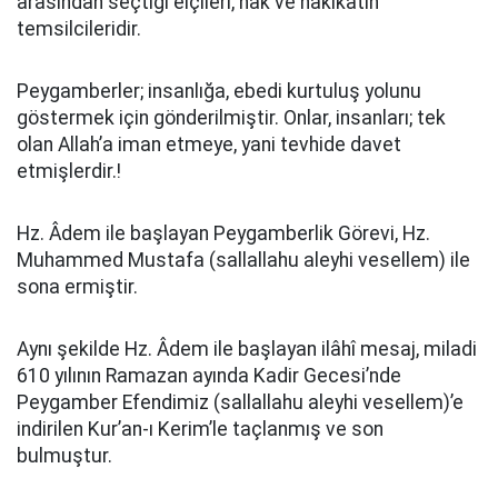
arasından seçtiği elçileri, hak ve hakikatin
temsilcileridir.
Peygamberler; insanlığa, ebedi kurtuluş yolunu
göstermek için gönderilmiştir. Onlar, insanları; tek
olan Allah’a iman etmeye, yani tevhide davet
etmişlerdir.!
Hz. Âdem ile başlayan Peygamberlik Görevi, Hz.
Muhammed Mustafa (sallallahu aleyhi vesellem) ile
sona ermiştir.
Aynı şekilde Hz. Âdem ile başlayan ilâhî mesaj, miladi
610 yılının Ramazan ayında Kadir Gecesi’nde
Peygamber Efendimiz (sallallahu aleyhi vesellem)’e
indirilen Kur’an-ı Kerim’le taçlanmış ve son
bulmuştur.