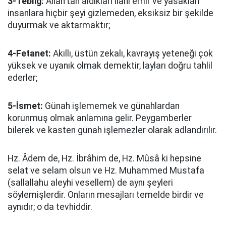
3-Tebliğ:
Allah'tan aldıkları ilahi emir ve yasakları
insanlara hiçbir şeyi gizlemeden, eksiksiz bir şekilde
duyurmak ve aktarmaktır;
4-Fetanet:
Akıllı, üstün zekalı, kavrayış yeteneği çok
yüksek ve uyanık olmak demektir, layları doğru tahlil
ederler;
5-İsmet:
Günah işlememek ve günahlardan
korunmuş olmak anlamına gelir. Peygamberler
bilerek ve kasten günah işlemezler olarak adlandırılır.
Hz. Âdem de, Hz. İbrâhim de, Hz. Mûsâ ki hepsine
selat ve selam olsun ve Hz. Muhammed Mustafa
(sallallahu aleyhi vesellem) de aynı şeyleri
söylemişlerdir. Onların mesajları temelde birdir ve
aynıdır; o da tevhiddir.