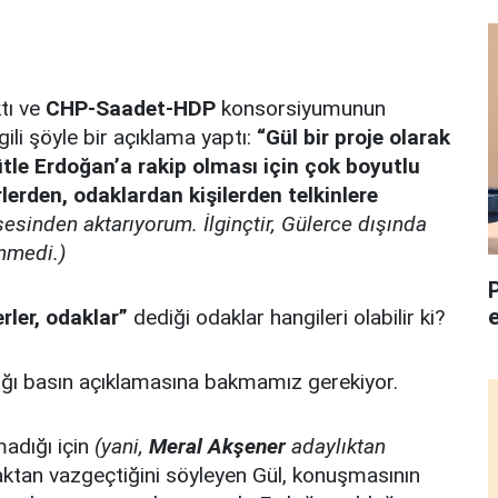
ktı ve
CHP-Saadet-HDP
konsorsiyumunun
lgili şöyle bir açıklama yaptı:
“Gül bir proje olarak
tle Erdoğan’a rakip olması için çok boyutlu
lerden, odaklardan kişilerden telkinlere
şesinden aktarıyorum. İlginçtir, Gülerce dışında
nmedi.)
rler, odaklar”
dediği odaklar hangileri olabilir ki?
ığı basın açıklamasına bakmamız gerekiyor.
madığı için
(yani,
Meral Akşener
adaylıktan
ktan vazgeçtiğini söyleyen Gül, konuşmasının