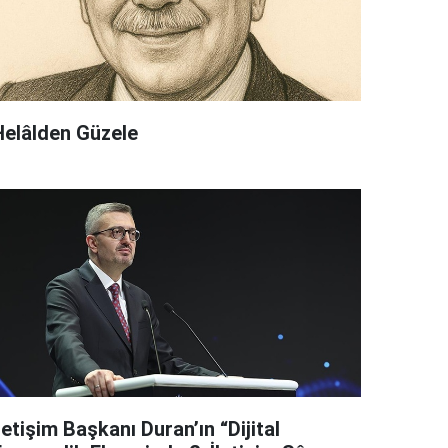
Helâlden Güzele
letişim Başkanı Duran’ın “Dijital