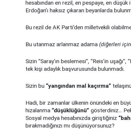
hesabından en rezil, en pespaye, en düşük if
Erdoğan’ı haksız çıkaran beyanlarda bulun
Bu rezil de AK Parti’den milletvekili olabilme
Bu utanmaz arlanmaz adama
(diğerleri içi
Sizin “Saray’ın beslemesi”, “Reis’in uşağı”, “P
tek kişi adaylık başvurusunda bulunmadı.
Sizin bu
“yangından mal kaçırma”
telaşını
Hadi, bir zamanlar ülkenin önündeki en bü
hizalanma
“düşüklüğünü”
gösterdiniz... Pe
Sosyal medya hesabınızda giriştiğiniz
“bah
bırakmadığınızı mı düşünüyorsunuz?