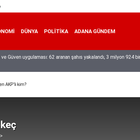
e
ONOMI
DÜNYA
POLİTİKA
ADANA GÜNDEM
eğiyle üretiyor, mesleğin yok olmamasına karşı direniyor
en AKP’li kim?
keç
 >