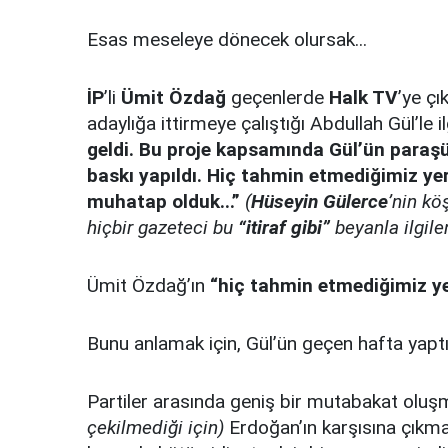
Esas meseleye dönecek olursak...
İP
’li
Ümit Özdağ
geçenlerde
Halk TV
’ye çı
adaylığa ittirmeye çalıştığı Abdullah Gül’le i
geldi. Bu proje kapsamında Gül’ün paraşü
baskı yapıldı. Hiç tahmin etmediğimiz yer
muhatap olduk...”
(
Hüseyin Gülerce
’nin kö
hiçbir gazeteci bu
“itiraf gibi”
beyanla ilgile
Ümit Özdağ’ın
“hiç tahmin etmediğimiz ye
Bunu anlamak için, Gül’ün geçen hafta yapt
Partiler arasında geniş bir mutabakat oluş
çekilmediği için)
Erdoğan’ın karşısına çıkma