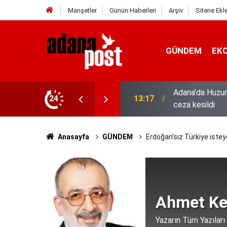
Manşetler
Günün Haberleri
Arşiv
Sitene Ekl
GÜNDEM
EK
hıs yakalandı, 3 milyon 924 bin TL
24
13:01
52 yıldır el em
Anasayfa
GÜNDEM
Erdoğan’sız Türkiye istey
Ahmet Ke
Yazarın Tüm Yazıları