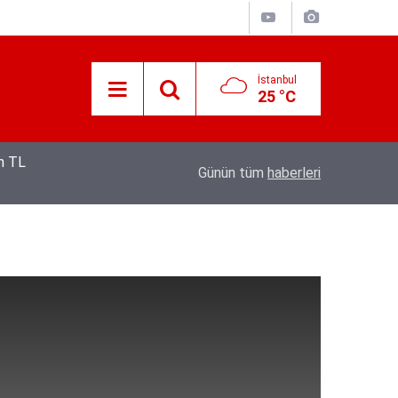
İstanbul
25 °C
12:53
Hava 40, asfalt 200 derece: Adana’da işçileri
Günün tüm
haberleri