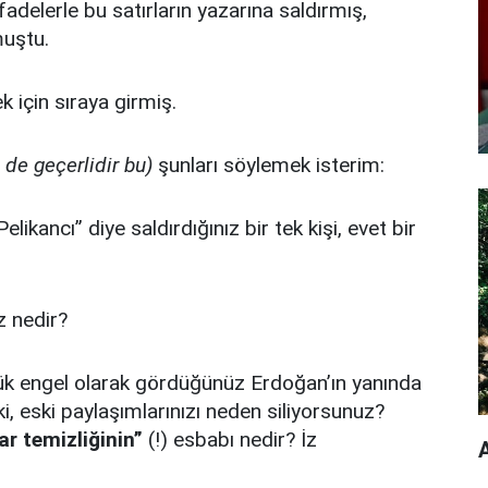
adelerle bu satırların yazarına saldırmış,
muştu.
k için sıraya girmiş.
n de geçerlidir bu)
şunları söylemek isterim:
elikancı” diye saldırdığınız bir tek kişi, evet bir
z nedir?
yük engel olarak gördüğünüz Erdoğan’ın yanında
ki, eski paylaşımlarınızı neden siliyorsunuz?
ar temizliğinin”
(!) esbabı nedir? İz
A