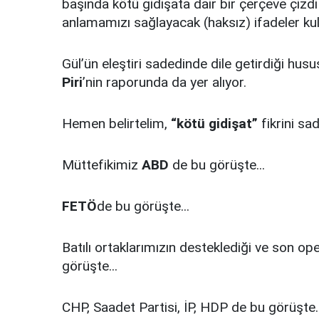
başında kötü gidişata dair bir çerçeve çi
anlamamızı sağlayacak (haksız) ifadeler kul
Gül’ün eleştiri sadedinde dile getirdiği h
Piri
’nin raporunda da yer alıyor.
Hemen belirtelim,
“kötü gidişat”
fikrini s
Müttefikimiz
ABD
de bu görüşte...
FETÖ
de bu görüşte...
Batılı ortaklarımızın desteklediği ve son op
görüşte...
CHP, Saadet Partisi, İP, HDP de bu görüşte.