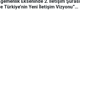
Egemenlik Ekseninde 2. İletişim Şûrası
e Türkiye’nin Yeni İletişim Vizyonu”
başlıklı makales