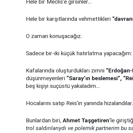
Hele bir Meclis’e girsinler...
Hele bir karşıtlarında vehmettikleri
“davranı
O zaman konuşacağız.
Sadece bir-iki küçük hatırlatma yapacağım:
Kafalarında oluşturdukları zımni
“Erdoğan-
düşünmeyenleri
“Saray’ın beslemesi”, “Rei
beş kişiyi suçüstü yakaladım...
Hocalarını satıp Reis’in yanında hizalandılar.
Bunlardan biri,
Ahmet Taşgetiren
’le girişt
trol saldırılarıydı ve polemik partnerim bu 