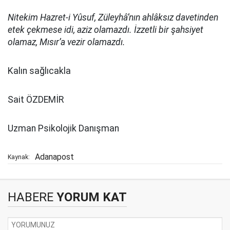
Nitekim Hazret-i Yûsuf, Züleyhâ’nın ahlâksız davetinden
etek çekmese idi, aziz olamazdı. İzzetli bir şahsiyet
olamaz, Mısır’a vezir olamazdı.
Kalın sağlıcakla
Sait ÖZDEMİR
Uzman Psikolojik Danışman
Adanapost
Kaynak:
HABERE
YORUM KAT