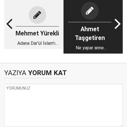
Ahmet
Mehmet Yürekli
Taşgetiren
Adana Dar’ül İslam’ın
Ne yapar anne
Nizamiyesidir..
ambulansı görünce?
YAZIYA
YORUM KAT