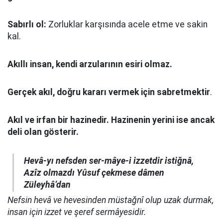
Sabırlı ol:
Zorluklar karşısında acele etme ve sakin
kal.
Akıllı insan, kendi arzularının esiri olmaz.
Gerçek akıl, doğru kararı vermek için sabretmektir
.
Akıl ve irfan bir hazinedir. Hazinenin yerini ise ancak
deli olan gösterir.
Hevâ-yı nefsden ser-mâye-i izzetdir istiğnâ,
Azîz olmazdı Yûsuf çekmese dâmen
Züleyhâ’dan
Nefsin hevâ ve hevesinden müstağnî olup uzak durmak,
insan için izzet ve şeref sermâyesidir.