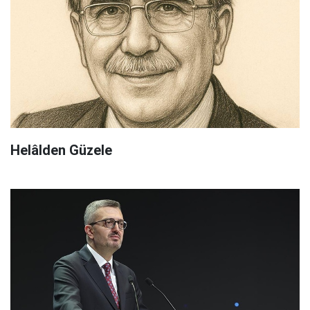
Helâlden Güzele