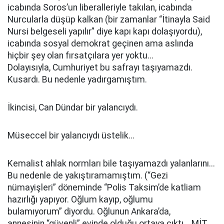
icabında Soros’un liberalleriyle takılan, icabında
Nurcularla düşüp kalkan (bir zamanlar “İtinayla Said
Nursi belgeseli yapılır” diye kapı kapı dolaşıyordu),
icabında sosyal demokrat geçinen ama aslında
hiçbir şey olan fırsatçılara yer yoktu...
Dolayısıyla, Cumhuriyet bu safrayı taşıyamazdı.
Kusardı. Bu nedenle yadırgamıştım.
İkincisi, Can Dündar bir yalancıydı.
Müseccel bir yalancıydı üstelik...
Kemalist ahlak normları bile taşıyamazdı yalanlarını...
Bu nedenle de yakıştıramamıştım. (“Gezi
nümayişleri” döneminde “Polis Taksim’de katliam
hazırlığı yapıyor. Oğlum kayıp, oğlumu
bulamıyorum” diyordu. Oğlunun Ankara’da,
annesinin “güvenli” evinde olduğu ortaya çıktı... MİT