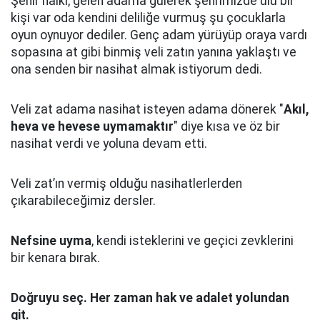
Şehir halkı, gelen adama gülerek şehrimizde ulu bir
kişi var oda kendini deliliğe vurmuş şu çocuklarla
oyun oynuyor dediler.
Genç adam yürüyüp oraya vardı
sopasına at gibi binmiş veli zatın yanına yaklaştı
ve
ona senden bir nasihat almak istiyorum dedi.
Veli zat adama nasihat isteyen adama dönerek "
Akıl,
heva ve hevese uymamaktır
" diye kısa ve öz bir
nasihat verdi ve yoluna devam etti.
Veli zat’ın vermiş olduğu nasihatlerlerden
çıkarabileceğimiz dersler.
Nefsine uyma
, kendi isteklerini ve geçici zevklerini
bir kenara bırak.
Doğruyu seç.
Her zaman hak ve adalet yolundan
git.