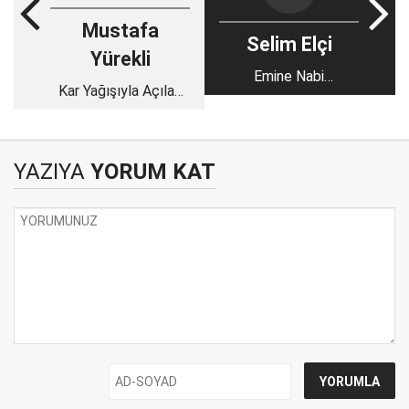
Mustafa
Selim Elçi
Yürekli
Emine Nabi
Kar Yağışıyla Açılan
Menemencioğlu
Sayfalar
Anadolu Lisesi
TÜBİTAK 4006 Bilim
Şenliği..
YAZIYA
YORUM KAT