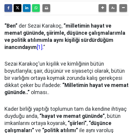
“Ben”
der Sezai Karakoç,
“milletimin hayat ve
memat gününde, şiirimle, düşünce çalışmalarımla
ve politik atılımımla aynı kişiliği sürdürdüğüm
inancındayım
[1]
.”
Sezai Karakoç'un kişilik ve kimliğinin bütün
boyutlarıyla; şair, düşünür ve siyasetçi olarak, bütün
bir varlığını ortaya koymak zorunda kalış gerekçesi
dikkat çeker bu ifadede:
“Milletimin hayat ve memat
gününde..”
olması..
Kader birliği yaptığı toplumun tam da kendine ihtiyaç
duyduğu anda,
“hayat ve memat gününde”
, bütün
imkanlarını ortaya koyarak,
“şiirleri”
,
“düşünce
çalışmaları”
ve
“politik atılımı”
ile aynı varoluş