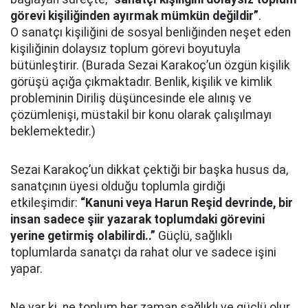
görevi kişiliğinden ayırmak mümkün değildir”
.
O sanatçı kişiliğini de sosyal benliğinden neşet eden
kişiliğinin dolaysız toplum görevi boyutuyla
bütünleştirir. (Burada Sezai Karakoç’un özgün kişilik
görüşü açığa çıkmaktadır. Benlik, kişilik ve kimlik
probleminin Diriliş düşüncesinde ele alınış ve
çözümlenişi, müstakil bir konu olarak çalışılmayı
beklemektedir.)
Sezai Karakoç’un dikkat çektiği bir başka husus da,
sanatçının üyesi olduğu toplumla girdiği
etkileşimdir:
“Kanuni veya Harun Reşid devrinde, bir
insan sadece şiir yazarak toplumdaki görevini
yerine getirmiş olabilirdi..”
Güçlü, sağlıklı
toplumlarda sanatçı da rahat olur ve sadece işini
yapar.
Ne var ki ne toplum her zaman sağlıklı ve güçlü olur