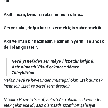
kal.
Akıllı insan, kendi arzularının esiri olmaz.
Gerçek akıl, doğru kararı vermek için sabretmektir
.
Akıl ve irfan bir hazinedir. Hazinenin yerini ise ancak
deli olan gösterir.
Hevâ-yı nefsden ser-mâye-i izzetdir istiğnâ,
Azîz olmazdı Yûsuf çekmese dâmen
Züleyhâ’dan
Nefsin hevâ ve hevesinden müstağnî olup uzak durmak,
insan için izzet ve şeref sermâyesidir.
Nitekim Hazret-i Yûsuf, Züleyhâ’nın ahlâksız davetinden
etek çekmese idi, aziz olamazdı. İzzetli bir şahsiyet