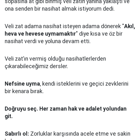
sopasına at gibi binmiş veli zatın yanına yaklaştı
ve
ona senden bir nasihat almak istiyorum dedi.
Veli zat adama nasihat isteyen adama dönerek "
Akıl,
heva ve hevese uymamaktır
" diye kısa ve öz bir
nasihat verdi ve yoluna devam etti.
Veli zat’ın vermiş olduğu nasihatlerlerden
çıkarabileceğimiz dersler.
Nefsine uyma
, kendi isteklerini ve geçici zevklerini
bir kenara bırak.
Doğruyu seç.
Her zaman hak ve adalet yolundan
git.
Sabırlı ol:
Zorluklar karşısında acele etme ve sakin