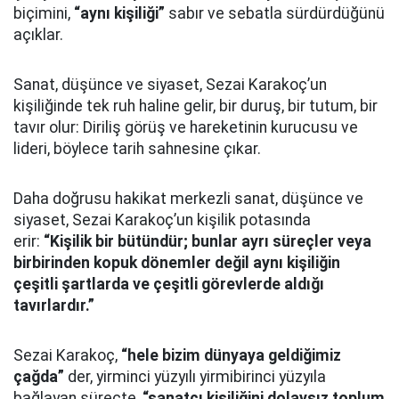
biçimini,
“aynı kişiliği”
sabır ve sebatla sürdürdüğünü
açıklar.
Sanat, düşünce ve siyaset, Sezai Karakoç’un
kişiliğinde tek ruh haline gelir, bir duruş, bir tutum, bir
tavır olur: Diriliş görüş ve hareketinin kurucusu ve
lideri, böylece tarih sahnesine çıkar.
Daha doğrusu hakikat merkezli sanat, düşünce ve
siyaset, Sezai Karakoç’un kişilik potasında
erir:
“Kişilik bir bütündür; bunlar ayrı süreçler veya
birbirinden kopuk dönemler değil aynı kişiliğin
çeşitli şartlarda ve çeşitli görevlerde aldığı
tavırlardır.”
Sezai Karakoç,
“hele bizim dünyaya geldiğimiz
çağda”
der, yirminci yüzyılı yirmibirinci yüzyıla
bağlayan süreçte,
“sanatçı kişiliğini dolaysız toplum