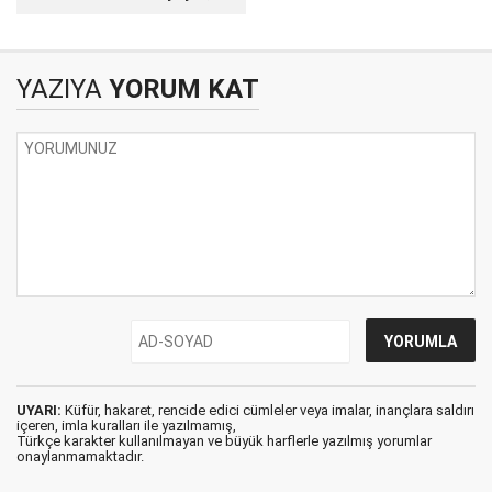
Asrımızdaki Hicret…
Terör can alıyor,
YAZIYA
YORUM KAT
UYARI:
Küfür, hakaret, rencide edici cümleler veya imalar, inançlara saldırı
içeren, imla kuralları ile yazılmamış,
Türkçe karakter kullanılmayan ve büyük harflerle yazılmış yorumlar
onaylanmamaktadır.