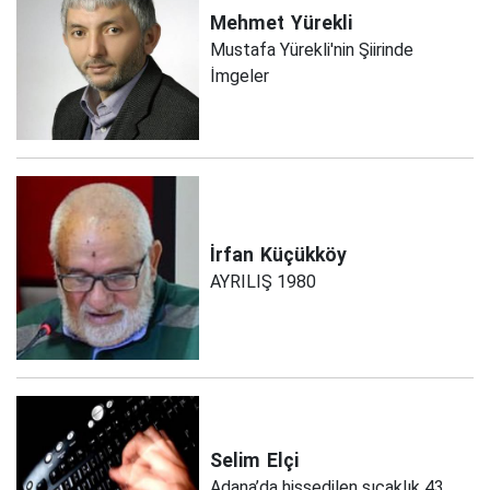
Mehmet
Yürekli
Mustafa Yürekli'nin Şiirinde
İmgeler
İrfan
Küçükköy
AYRILIŞ 1980
Selim
Elçi
Adana’da hissedilen sıcaklık 43