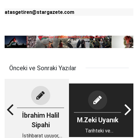
atasgetiren@stargazete.com
Önceki ve Sonraki Yazılar
İbrahim Halil
M.Zeki Uyanık
Sipahi
Tarihteki ve
İstihbarat uyuyor,