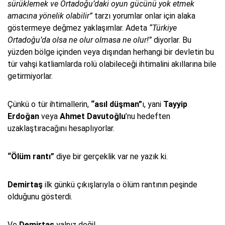
sürüklemek ve Ortadoğu’daki oyun gücünü yok etmek
amacına yönelik olabilir”
tarzı yorumlar onlar için alaka
göstermeye değmez yaklaşımlar. Adeta
“Türkiye
Ortadoğu’da olsa ne olur olmasa ne olur!”
diyorlar. Bu
yüzden bölge içinden veya dışından herhangi bir devletin bu
tür vahşi katliamlarda rolü olabileceği ihtimalini akıllarına bile
getirmiyorlar.
Çünkü o tür ihtimallerin,
“asıl düşman”
ı, yani
Tayyip
Erdoğan
veya
Ahmet Davutoğlu
’nu hedeften
uzaklaştıracağını hesaplıyorlar.
“Ölüm rantı”
diye bir gerçeklik var ne yazık ki.
Demirtaş
ilk günkü çıkışlarıyla o ölüm rantının peşinde
olduğunu gösterdi.
Ve
Demirtaş
yalnız değil.