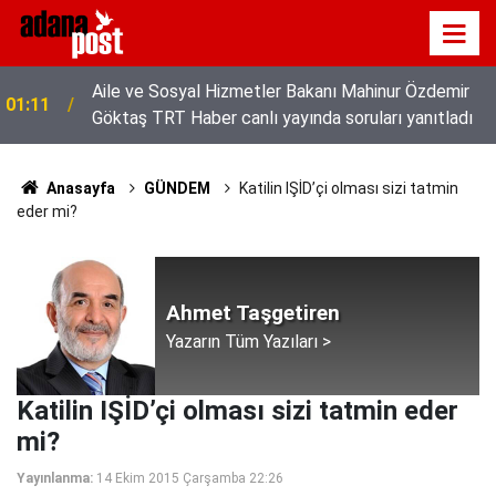
Aile ve Sosyal Hizmetler Bakanı Mahinur Özdemir
01:11
Göktaş TRT Haber canlı yayında soruları yanıtladı
Anasayfa
GÜNDEM
Katilin IŞİD’çi olması sizi tatmin
eder mi?
Ahmet Taşgetiren
Yazarın Tüm Yazıları >
Katilin IŞİD’çi olması sizi tatmin eder
mi?
Yayınlanma:
14 Ekim 2015 Çarşamba 22:26