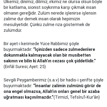
Ülkemiz, dinimiz, dilimiz, ırkımız ne olursa olsun böyle
bir katliama, sionist soykırıma karşı çıkmak insan
olmanın gereğidir. Zulüm nerede işlenirse işlensin
zalime dur demek insan olarak hepimizin
mesuliyetidir. Çünkü zulme rıza göstermek de
zulümdür.
Bir ayet-i kerimede Yüce Rabbimiz şöyle
buyurmaktadır:
“İçinizden sadece zulmedenlere
dokunmakla kalmayacak olan bir musibetten
sakının ve bilin ki Allah’ın cezası çok şiddetlidir.”
(Enfâl Suresi; Ayet: 25)
Sevgili Peygamberimiz (s.a.v) bir hadis-i şerifte şöyle
buyurmaktadır:
“İnsanlar zalimin zulmünü görür de
ona engel olmazsa, Allah’ın onları genel bir azaba
uğratması kaçınılmazdır.”
(Tirmizî, Tefsîru’l-Kur’ân)