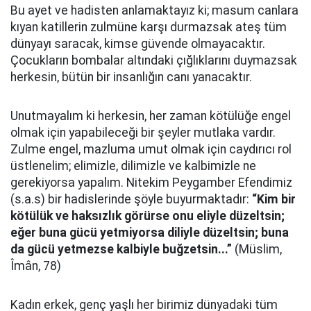
Bu ayet ve hadisten anlamaktayız ki; masum canlara
kıyan katillerin zulmüne karşı durmazsak ateş tüm
dünyayı saracak, kimse güvende olmayacaktır.
Çocukların bombalar altındaki çığlıklarını duymazsak
herkesin, bütün bir insanlığın canı yanacaktır.
Unutmayalım ki herkesin, her zaman kötülüğe engel
olmak için yapabileceği bir şeyler mutlaka vardır.
Zulme engel, mazluma umut olmak için caydırıcı rol
üstlenelim; elimizle, dilimizle ve kalbimizle ne
gerekiyorsa yapalım. Nitekim Peygamber Efendimiz
(s.a.s) bir hadislerinde şöyle buyurmaktadır:
“Kim bir
kötülük ve haksızlık görürse onu eliyle düzeltsin;
eğer buna gücü yetmiyorsa diliyle düzeltsin; buna
da gücü yetmezse kalbiyle buğzetsin...”
(Müslim,
Îmân, 78)
Kadın erkek, genç yaşlı her birimiz dünyadaki tüm