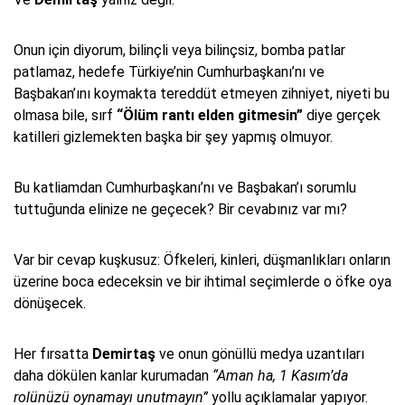
Onun için diyorum, bilinçli veya bilinçsiz, bomba patlar
patlamaz, hedefe Türkiye’nin Cumhurbaşkanı’nı ve
Başbakan’ını koymakta tereddüt etmeyen zihniyet, niyeti bu
olmasa bile, sırf
“Ölüm rantı elden gitmesin”
diye gerçek
katilleri gizlemekten başka bir şey yapmış olmuyor.
Bu katliamdan Cumhurbaşkanı’nı ve Başbakan’ı sorumlu
tuttuğunda elinize ne geçecek? Bir cevabınız var mı?
Var bir cevap kuşkusuz: Öfkeleri, kinleri, düşmanlıkları onların
üzerine boca edeceksin ve bir ihtimal seçimlerde o öfke oya
dönüşecek.
Her fırsatta
Demirtaş
ve onun gönüllü medya uzantıları
daha dökülen kanlar kurumadan
“Aman ha, 1 Kasım’da
rolünüzü oynamayı unutmayın”
yollu açıklamalar yapıyor.