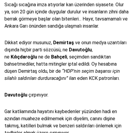
Sıcağı sıcağına imza atıyorlar kan üzerinden siyasete. Olur
ya, son 20 gün içinde duygular durulur ve insanların zihni daha
berrak görmeye başlar olan bitenleri... Hayır, tavsamamalı ve
Ankara Garı önünden sandığa ulaşmalı insanlar.
Dikkat ediyor musunuz,
Demirtaş
ve onun medya uzantıları
dışında hiçbir parti sözcüsü, ne
Davutoğlu
,
ne
Kılıçdaroğlu
ne de
Bahçeli
, seçimden sandıktan
bahsetmediler, hatta mitingler iptal edildi. Oy hesabına
düşen Demirtaş oldu, bir de
“HDP’nin seçim başarısı için
silahlı saldırıları durduracağını”
ilan eden KCK patronları.
Davutoğlu
çırpınıyor.
Gar katliamında hayatını kaybedenler yüzünden hadi en
azından muaheze edilmemek için diyelim, canını dişine
takmış, katilleri bulmak ve benzeri saldırıları önlemek için
tedbirler almak üzere çırpınıyor.