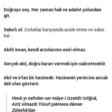
Doğruyu seç.
Her zaman hak ve adalet yolundan
git.
Sabırlı ol:
Zorluklar karşısında acele etme ve sakin
kal.
Akıllı insan, kendi arzularının esiri olmaz.
Gerçek akıl, doğru kararı vermek için sabretmektir
.
Akıl ve irfan bir hazinedir. Hazinenin yerini ise ancak
deli olan gösterir.
Hevâ-yı nefsden ser-mâye-i izzetdir istiğnâ,
Azîz olmazdı Yûsuf çekmese dâmen
Züleyhâ’dan