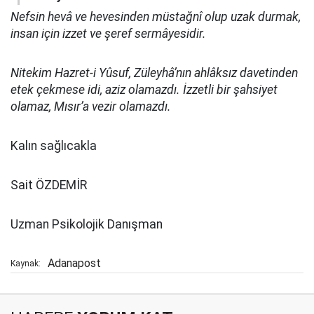
Nefsin hevâ ve hevesinden müstağnî olup uzak durmak,
insan için izzet ve şeref sermâyesidir.
Nitekim Hazret-i Yûsuf, Züleyhâ’nın ahlâksız davetinden
etek çekmese idi, aziz olamazdı. İzzetli bir şahsiyet
olamaz, Mısır’a vezir olamazdı.
Kalın sağlıcakla
Sait ÖZDEMİR
Uzman Psikolojik Danışman
Adanapost
Kaynak: