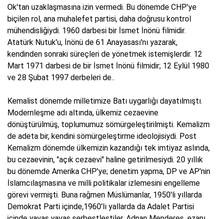
Ok'tan uzaklaşmasına izin vermedi. Bu dönemde CHP'ye
biçilen rol, ana muhalefet partisi, daha doğrusu kontrol
mühendisliğiydi. 1960 darbesi bir İsmet İnönü filmidir.
Atatürk Nutuk'u, İnönü de 61 Anayasası'nı yazarak,
kendinden sonraki süreçleri de yönetmek istemişlerdir. 12
Mart 1971 darbesi de bir İsmet İnönü filmidir; 12 Eylül 1980
ve 28 Şubat 1997 derbeleri de..
Kemalist dönemde milletimize Batı uygarlığı dayatılmıştı.
Modernleşme adı altında, ülkemiz cezaevine
dönüştürülmüş, toplumumuz sömürgeleştirilmişti. Kemalizm
de adeta bir, kendini sömürgeleştirme ideolojisiydi. Post
Kemalizm dönemde ülkemizin kazandığı tek imtiyaz aslında,
bu cezaevinin, "açık cezaevi" haline getirilmesiydi. 20 yıllık
bu dönemde Amerika CHP'ye; denetim yapma, DP ve AP'nin
İslamcılaşmasına ve milli politikalar izlemesini engelleme
görevi vermişti. Buna rağmen Müslümanlar, 1950'li yıllarda
Demokrat Parti içinde,1960'lı yallarda da Adalet Partisi
içinde yavaş yavaş serbestleştiler. Adnan Menderes, ezanı