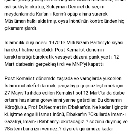
asli şekliyle okutup, Süleyman Demirel de seçim
meydanlarında Kur'an-ı Kerim'i öpüp alnına sürerek
Müslüman halkı aldatmış, oysa İnönü'nün kontrolünden hiç
çıkamamışlardı.
İslamcılık düşüncesi, 1970'te Milli Nizam Partisi'yle siyasi
hareket haline gelebildi. Post Kemalist dönemin
karakteristiği bürokratik vesayet düzeni, panik yaptı, 12
Mart darbesini gerçekleştirdi ve MNP'yi kapattı.
Post Kemalist dönemde taşrada ve varoşlarda yükselen
İslami muhalefeti kırmak, parçalayıp güçsüzleştirmek için
27 Mayıs'ta ihdas edilen Kemalist sol 12 Mart'ta da darbe
ortamı hazırlama görevlerini yerine getirdiler. Bu dönemin
Köroğlu'su, Prof.Dr.Necmettin Erbakan'dır. Ne kadar İlginçtir
ki, işitme engelli İsmet İnönü, Erbakan'ın ?Okullarda İmam-ı
Gazali'yi, İmam-ı Rabbani'yi okutacağız..? sözünü duymuş ve
?Sistem buna izin vermez..? diyerek günümüze kadar