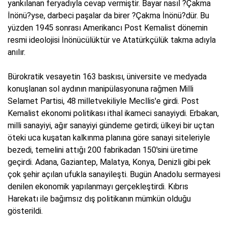
yankılanan feryadıyla cevap vermiştir. Bayar nasıl ?Çakma
İnönü?yse, darbeci paşalar da birer ?Çakma İnönü?dür. Bu
yüzden 1945 sonrası Amerikancı Post Kemalist dönemin
resmi ideolojisi İnönücülüktür ve Atatürkçülük takma adıyla
anılır.
Bürokratik vesayetin 163 baskısı, üniversite ve medyada
konuşlanan sol aydının manipülasyonuna rağmen Milli
Selamet Partisi, 48 milletvekiliyle Mecllis'e girdi. Post
Kemalist ekonomi politikası ithal ikameci sanayiydi. Erbakan,
milli sanayiyi, ağır sanayiyi gündeme getirdi; ülkeyi bir uçtan
öteki uca kuşatan kalkınma planına göre sanayi siteleriyle
bezedi, temelini attığı 200 fabrikadan 150'sini üretime
geçirdi. Adana, Gaziantep, Malatya, Konya, Denizli gibi pek
çok şehir açılan ufukla sanayileşti. Bugün Anadolu sermayesi
denilen ekonomik yapılanmayı gerçekleştirdi. Kıbrıs
Harekatı ile bağımsız dış politikanın mümkün olduğu
gösterildi.