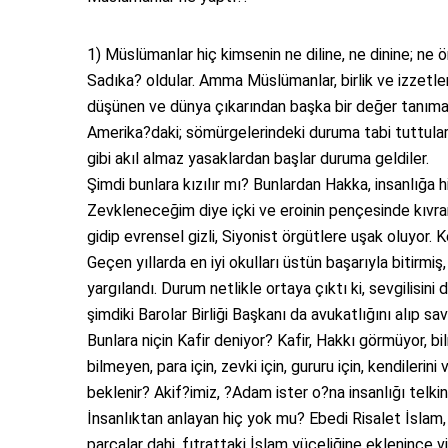
1) Müslümanlar hiç kimsenin ne diline, ne dinine; ne
Sadıka? oldular. Amma Müslümanlar, birlik ve izzetler
düşünen ve dünya çıkarından başka bir değer tanıma
Amerika?daki; sömürgelerindeki duruma tabi tuttular
gibi akıl almaz yasaklardan başlar duruma geldiler.
Şimdi bunlara kızılır mı? Bunlardan Hakka, insanlığa
Zevkleneceğim diye içki ve eroinin pençesinde kıvr
gidip evrensel gizli, Siyonist örgütlere uşak oluyor. K
Geçen yıllarda en iyi okulları üstün başarıyla bitirmiş
yargılandı. Durum netlikle ortaya çıktı ki, sevgilis
şimdiki Barolar Birliği Başkanı da avukatlığını alıp s
Bunlara niçin Kafir deniyor? Kafir, Hakkı görmüyor, 
bilmeyen, para için, zevki için, gururu için, kendilerin
beklenir? Akif?imiz, ?Adam ister o?na insanlığı tel
İnsanlıktan anlayan hiç yok mu? Ebedi Risalet İsla
parçalar dahi, fıtrattaki İslam yüceliğine eklenince