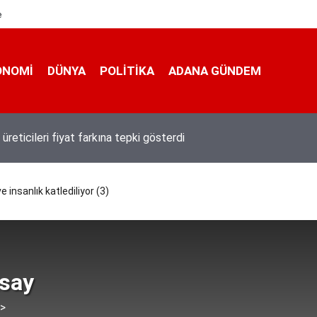
e
ONOMI
DÜNYA
POLİTİKA
ADANA GÜNDEM
üreticileri fiyat farkına tepki gösterdi
e insanlık katlediliyor (3)
say
 >