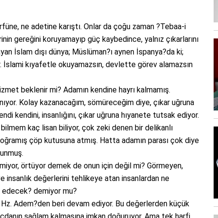
 örfüne, ne adetine karıştı. Onlar da çoğu zaman ?Tebaa-i
inin gereğini koruyamayıp güç kaybedince, yalnız çıkarlarını
yan İslam dışı dünya; Müslüman?ı aynen İspanya?da ki;
. İslami kıyafetle okuyamazsın, devlette görev alamazsın
 hizmet beklenir mi? Adamın kendine hayrı kalmamış.
anıyor. Kolay kazanacağım, sömüreceğim diye, çıkar uğruna
endi kendini, insanlığını, çıkar uğruna hıyanete tutsak ediyor.
, bilmem kaç lisan biliyor, çok zeki denen bir delikanlı
ini doğramış çöp kutusuna atmış. Hatta adamın parası çok diye
avunmuş.
bilmiyor, örtüyor demek de onun için değil mi? Görmeyen,
i ve insanlık değerlerini tehlikeye atan insanlardan ne
kin edecek? demiyor mu?
m, Hz. Adem?den beri devam ediyor. Bu değerlerden küçük
 vicdanın sağlam kalmasına imkan doğuruyor. Ama tek harfi