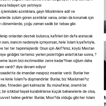
ca hidayet için yetmiyor.
erindeki azınlıklara, gayri Müslimlere adil ve
elerde zulüm gören azınlıklar varsa, onları da korumak için
arı dönemlerde, çoğu zaman sadik bir tebaa gibi
enip onlardan destek bulunca, kafirleri bin defa aratacak
sen, inancın nedeniyle içmiyorsan, hele İslam kıyafetiyle,
e ter ter tepinmişlerdir. Onun için Akif?imiz, köylü Mestan
ye girdiğini tertemiz yerleri pislettiğini anlattıktan sonra, ?
 neme lazım bizi incitmediler zerre kadar?İnan oğlum daha
ren vardı? diye devam ediyor.
-ı saadette de imandan nasipsiz insanlar vardı. Bunlar her
e ve kinle İslam?a düşmandırlar. Bunlar, biz Müslüman?ız
an, fitneden geri kalmazlar. Bu münafıklar, önemli bir
bir istikbal hayali kurabilirlerse küçük bahanelerle de olsa,
kuvvet haline gelirler. Bunlar, Mısır?da olduğu gibi her İslam
y