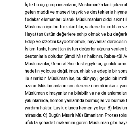
İşte bu üç gurup insanların, Müslüman?a kinli çıkarc
gelen maddi ve manevi teşvik ve desteklerle hıyanetl
fedakar elemanları olarak Müslümanları ciddi sıkıntıl
Müslüman için bu tür sıkıntılar, sadece bir imtihan vesi
Hayattan üstün değerlere sahip olmak ve bu değerleri
Edep ve izzetini kaybetmemek, hayvanlar derecesin
İslam tarihi, hayattan üstün değerler uğruna verilen 
destanlarla doludur. Şimdi Mısır halkının, Rabıa-tül
Müslümanlar, General Sisi desteğiyle üç günlük ömrü o
hedefin yolcusu değil, iman, ahlak ve edeple bir sons
ile sınırlıdır. Müslüman ise, bu dünyayı, geçici bir i
uzanır. Müslümanların son derece önemli imkanı, yani g
Müslüman olmayanlar ne bilebilir ve ne de anlamal
yakınlarında, hemen yanlarında bulmuşlar ve bulmakt
yardımı haktır. Layık olunca hemen yetişir. B) Müslüma
mirasıdır. C) Bugün Mısırlı Müslümanların Protestoları
ufukta şehadet makamını gören Müslüman gibi, haya