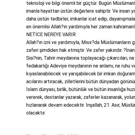
teknoloji ve bilgi önemli bir güçtür. Bugün Müslüman
imanla hayattan üstün değerlere sahiptir. Ve insan yar
daha üstün tedbirler, imkanlar icat edip, dayanışmala
en önemlisi Allah?ın yardımıyla her zaman kahramanlı
NETİCE NEREYE VARIR:
Allah?ın izni ve yardımıyla, Mısır?da Müslümanların ger
zaferi şimdiden hak etmiştir. Ve zafer yakındır. ?İn
Sisi?nin, Tahrir meydanına toplayacağı çıkarcıları, ne i
fedakarlığı Adeviye meydanının ne anlamı, ne ruhu ve
kıyaslanabilecek ve yarışabilecek bir imkan doğuram
acılarını artıracak, zilletlerini bütün dünyadan görün
İslam dünyası, birlik, bütünlük ve bütün insanlığa huz
vererek, destanlar yazarak, zaferler kazanarak, yol
hızlanarak devam edecektir. İnşallah, 21. Asır, Müslüm
olacaktır.