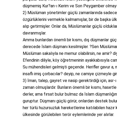
düşmemiş Kur?an-ı Kerim ve Son Peygamber olmayın
2) Müslüman yönetimler güçlü zamanlarında sadece içl
özgürlüklerini vermekle kalmamışlar, bir de başka ülk
alıp getirmişler. Onlar da, Müslümanlar güçlü oldukl
davranmışlar.
Amma bunlardan önemli bir kısmı, dış düşmanlar güçl
derecede İslam düşmanı kesilmişler. ?Sen Müslüman i
Müslüman sakalıyla ne memur olabilirsin, ne amir? diy
Efendinin diliyle, köy öğretmeninin ayakkabısıyla cami
Su mühendisleri gelmişti geçende. Herifler gavur a,
insaflı imiş çorbacılar? deyip, ne camiye çizmeyle gi
3) İman, talep, gayret ve nasip gerektirdiği için, asr
zaman olmuşlardır. Bunların önemli bir kısmı, hasetl
derler, ama fırsat bulur bulmaz da İslam düşmanlığınd
guruptur. Düşmanı güçlü görür, onlardan destek bulur, 
her türlü huzursuzluk hareketlerine katılabilen hazır 
ülkesinde görülebilen terör eylemlerinde yer alırlar.