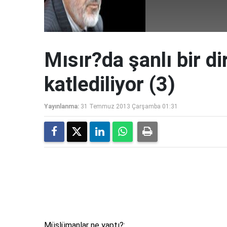
Mısır?da şanlı bir di
katlediliyor (3)
Yayınlanma:
31 Temmuz 2013 Çarşamba 01:31
Müslümanlar ne yaptı?: