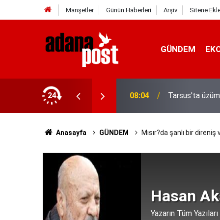
Manşetler
Günün Haberleri
Arşiv
Sitene Ekl
GÜNDEM
EK
yla bin yıllık kardeşliğimiz bir kez
24
08:04
Tarsus'ta üzüm 
Anasayfa
GÜNDEM
Mısır?da şanlı bir direniş v
Hasan Ak
Yazarın Tüm Yazıları