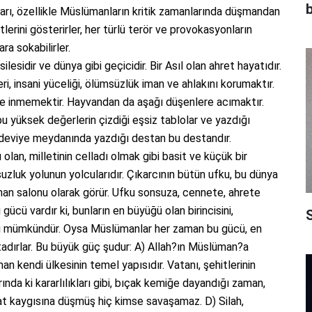
b
ıları, özellikle Müslümanların kritik zamanlarında düşmandan
erini gösterirler, her türlü terör ve provokasyonların
ara sokabilirler.
lesidir ve dünya gibi geçicidir. Bir Asıl olan ahret hayatıdır.
, insani yüceliği, ölümsüzlük iman ve ahlakını korumaktır.
e inmemektir. Hayvandan da aşağı düşenlere acımaktır.
bu yüksek değerlerin çizdiği eşsiz tablolar ve yazdığı
 Adeviye meydanında yazdığı destan bu destandır.
lan, milletinin celladı olmak gibi basit ve küçük bir
uzluk yolunun yolcularıdır. Çıkarcının bütün ufku, bu dünya
mtihan salonu olarak görür. Ufku sonsuza, cennete, ahrete
ücü vardır ki, bunların en büyüğü olan birincisini,
S
arı mümkündür. Oysa Müslümanlar her zaman bu gücü, en
adırlar. Bu büyük güç şudur: A) Allah?ın Müslüman?a
n kendi ülkesinin temel yapısıdır. Vatanı, şehitlerinin
nda ki kararlılıkları gibi, bıçak kemiğe dayandığı zaman,
t kaygısına düşmüş hiç kimse savaşamaz. D) Silah,