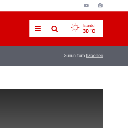
İstanbul
30 °C
07:45
Jandarmadan yaylacılara dolandırıcılık uyarıs
Günün tüm
haberleri