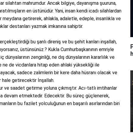
lar silahtan mahrumdur. Ancak bilgiye, dayanışma şuuruna,
atılmışların en üstünüdür. Yani, insan kendi icadı silahlardan
r meydana getirerek, ahlakla, adaletle, edeple, insanlıkla ve
klar destanları yazmak imkanına sahiptir.
çekleştirdiği bu şanlı direniş ve bu şehit kanları inşallah,
anıyorsanız, üstünsünüz.? Kukla Cumhurbaşkanının emriyle
h
ç dünyalarının zenginliği, ne dış dünyalarının kararlılık ve
 ne de vicdanlara hitap eden ahlaki yüksekliği ile
ayacak, sadece zalimlerin bir kere daha hüsranı olacak ve
ür hale getirecektir İnşallah.
ur ve saadet getirme yoluna çıkmıştır. Acı-tatlı imtihanlar
una devam etmektedir. Edecektir. Bu süreç güçlenerek,
anların bu fazilet yolculuğunun en başarılı asırlarından biri