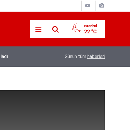
İstanbul
22 °C
19:56
Kıymetli Cumhurbaşkanımız’a Arz Olunur
Günün tüm
haberleri