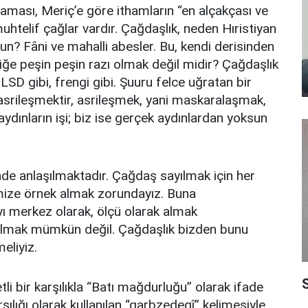
çlaması, Meriç’e göre ithamların “en alçakçası ve
uhtelif çağlar vardır. Çağdaşlık, neden Hıristiyan
sun? Fâni ve mahalli abesler. Bu, kendi derisinden
liğe peşin peşin razı olmak değil midir? Çağdaşlık
, LSD gibi, frengi gibi. Şuuru felce uğratan bir
asrileşmektir, asrileşmek, yani maskaralaşmak,
dınların işi; biz ise gerçek aydınlardan yoksun
de anlaşılmaktadır. Çağdaş sayılmak için her
ize örnek almak zorundayız. Buna
yı merkez olarak, ölçü olarak almak
lmak mümkün değil. Çağdaşlık bizden bunu
eliyiz.
S
li bir karşılıkla “Batı mağdurluğu” olarak ifade
ılığı olarak kullanılan “garbzedegî” kelimesiyle