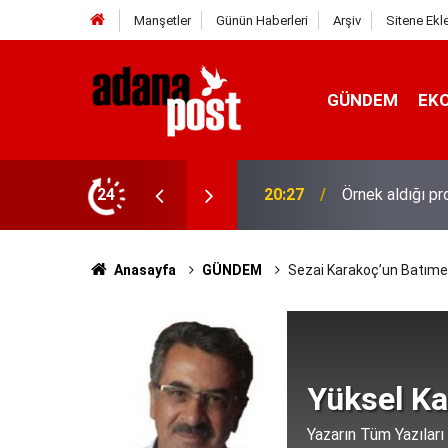
Manşetler
Günün Haberleri
Arşiv
Sitene Ekl
GÜNDEM
EK
stanede asistan doktorluğa başladı
24
20:20
10 yıl saklana
Anasayfa
GÜNDEM
Sezai Karakoç’un Batımer
Yüksel Ka
Yazarın Tüm Yazıları