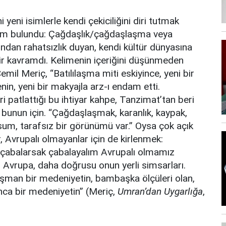
 yeni isimlerle kendi çekiciliğini diri tutmak
 isim bulundu: Çağdaşlık/çağdaşlaşma veya
an rahatsızlık duyan, kendi kültür dünyasına
 bir kavramdı. Kelimenin içeriğini düşünmeden
l Meriç, “Batılılaşma miti eskiyince, yeni bir
in, yeni bir makyajla arz-ı endam etti.
 patlattığı bu ihtiyar kahpe, Tanzimat’tan beri
r bunun için. “Çağdaşlaşmak, karanlık, kaypak,
asum, tarafsız bir görünümü var.” Oysa çok açık
 Avrupalı olmayanlar için de kirlenmek:
r çabalarsak çabalayalım Avrupalı olmamız
. Avrupa, daha doğrusu onun yerli simsarları.
düşman bir medeniyetin, bambaşka ölçüleri olan,
nca bir medeniyetin” (Meriç,
Umran’dan Uygarlığa
,