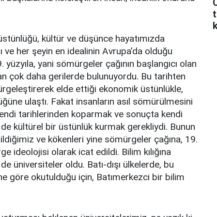
C
t
 üstünlüğü, kültür ve düşünce hayatımızda
ı ve her şeyin en idealinin Avrupa’da olduğu
. yüzyıla, yani sömürgeler çağının başlangıcı olan
n çok daha gerilerde bulunuyordu. Bu tarihten
geleştirerek elde ettiği ekonomik üstünlükle,
lüğüne ulaştı. Fakat insanların asıl sömürülmesini
kendi tarihlerinden koparmak ve sonuçta kendi
de kültürel bir üstünlük kurmak gerekliydi. Bunun
bildiğimiz ve kökenleri yine sömürgeler çağına, 19.
 ideolojisi olarak icat edildi. Bilim kılığına
 de üniversiteler oldu. Batı-dışı ülkelerde, bu
ine göre okutulduğu için, Batımerkezci bir bilim