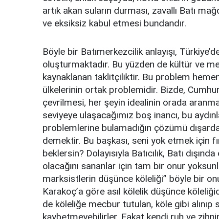
artık akan suların durması, zavallı Batı ma
ve eksiksiz kabul etmesi bundandır.
Böyle bir Batımerkezcilik anlayışı, Türkiye’
oluşturmaktadır. Bu yüzden de kültür ve me
kaynaklanan taklitçiliktir. Bu problem hemen
ülkelerinin ortak problemidir. Bizde, Cumh
çevrilmesi, her şeyin idealinin orada aranm
seviyeye ulaşacağımız boş inancı, bu aydınları
problemlerine bulamadığın çözümü dışarda 
demektir. Bu başkası, seni yok etmek için fır
beklersin? Dolayısıyla Batıcılık, Batı dışınd
olacağını sananlar için tam bir onur yoksunl
marksistlerin düşünce köleliği” böyle bir 
Karakoç’a göre asıl kölelik düşünce köleliğ
de köleliğe mecbur tutulan, köle gibi alınıp 
kaybetmeyebilirler. Fakat kendi ruh ve zihni