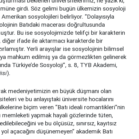
şturması beklenen üniversitelerimiz, ne yazık ki,
ümüne girdi. Söz gelimi bugün ülkemizin sosyoloji
e Amerikan sosyolojileri belirliyor. “Dolayısıyla
lojinin Batıdaki macerası doğrultusunda
uştur. Bu ise sosyolojimizde telifçi bir karakterin
 diğer ifade ile aktarmacı karakterde bir
amıştır. Yerli arayışlar ise sosyolojinin bilimsel
, ya mahkum edilmiş ya da görmezlikten gelinerek
ında Türkiye’de Sosyoloji”, s. 8, TYB Akademi,
isi
).
rak medeniyetimizin en büyük düşmanı olan
iteleri ve bu anlayıştaki üniversite hocalarını
lkelerine biçim veren “Batı ideali romantikleri”nin
atı memleketi yapmak hayali gözlerinde tüten,
 edilebileceğini ve bu ölçüsüz, sınırsız, kayıtsız
ra yol açacağını düşünemeyen” akademik Batı