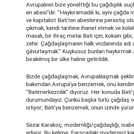
Avrupalının bize yönelttiği bu çağdışılık su
en abesi”dir. “Haykıramadık ki, aynı çağda m
ve kapitalist Batı’nın abeslerine perestiş ol
çıkmak, kendi tarihine ihanet etmek ve köle
masalı, bir ihraç metaı Batı için, kokain gibi
zehir. Çağdaşlaşmanın halk vicdanında adı 
gâvurlaşmak.” Kuşkusuz bunları haykırmak ay
bırakılmış bir ülke haline getirildik.
Bizde çağdaşlaşmak, Avrupalılaşmak şeklin
bakımdan Avrupa’ya benzemek, onu kendim
“Batımerkezcilik” diyoruz. Her konuda Batı’
durumundayız. Çünkü başka türlü çağdaş o
istiyor; Batı’ya benzemeli, onun izinde yürüm
Sezai Karakoç, modernliği/çağdaşlığı, isabet
ediyor. Bu kelime, Farsçadaki modernist karş