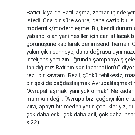
Batıcılık ya da Batılılaşma, zaman içinde yeni
istedi. Ona bir süre sonra, daha cazip bir
modernlik/modernleşme. Bu, kendi durumund
yabancı olan yeni nesiller için can atılacak
görünüşüne kapılarak benimsendi hemen. Cemi
yalan çıktı sahneye, daha doğrusu aynı nazen
İntelijansiyamızın uğrunda şampanya şişeleri
tanıdığımız Batı’nın son incarnation’u” diyo
rezil bir kavram. Rezil, çünkü tehlikesiz, m
bir şekilde çağdaşlaşmak Avrupalılaşmaktır,
“Avrupalılaşmak, yani yok olmak.” Ne kada
mümkün değil. “Avrupa bizi çağdışı ilân etti
Zira, apayrı bir medeniyetin çocuklarıyız, 
çok daha eski, çok daha asil, çok daha insa
s.22).