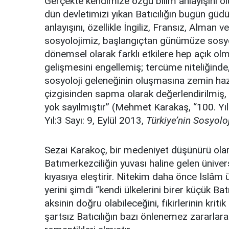
Gerçekte kendimize özgü bilim anlayışını olu
dün devletimizi yıkan Batıcılığın bugün güd
anlayışını, özellikle İngiliz, Fransız, Alman v
sosyolojimiz, başlangıçtan günümüze sosyo
dönemsel olarak farklı etkilere hep açık olm
gelişmesini engellemiş; tercüme niteliğinde,
sosyoloji geleneğinin oluşmasına zemin hazırl
çizgisinden sapma olarak değerlendirilmiş
yok sayılmıştır” (Mehmet Karakaş, “100. Yıl
Yıl:3 Sayı: 9, Eylül 2013,
Türkiye’nin Sosyoloj
Sezai Karakoç, bir medeniyet düşünürü ola
Batımerkezciliğin yuvası haline gelen ünivers
kıyasıya eleştirir. Nitekim daha önce İslâm ü
yerini şimdi “kendi ülkelerini birer küçük B
aksinin doğru olabileceğini, fikirlerinin kritik
şartsız Batıcılığın bazı önlenemez zararla