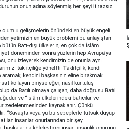
ğdurunun onun adına söylenmiş her şeyi itirazsız
de olumlu gelişmelerin önündeki en büyük engeli
deniyetimizin en büyük problemi bu anlayıştan
Ş
 bütün Batı-dışı ülkelerin, en çok da İslâm
uriyet döneminden sonra yüzlerin hep Avrupa’ya
ası, onu izleyerek kendimizin de onunla aynı
mızı taklitçiliğe yöneltti. Taklitçilik, kendi
aramak, kendini başkasının eline bırakmak
sat kollayan biriyse eğer, nasıl kurtuluş
a olup da Batılı olmaya çalışan, daha doğrusu Batılı
uğudur ve “İslâm ülkelerindeki batıcılar ve
onur zedelenmesinden kaynaklanır. Çünkü
idir: “Savaşta veya şu bu sebeplerle tutsak düşüp
satılan insanlar onurlarından bir şey
ni başkalarına köleleştiren insan, insanlık onurunu