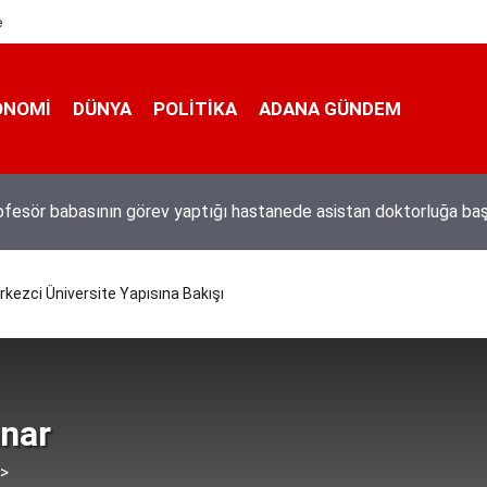
e
ONOMI
DÜNYA
POLİTİKA
ADANA GÜNDEM
n darbeci Karatepe Muğla’dan böyle kaçmıştı
kezci Üniversite Yapısına Bakışı
nar
 >