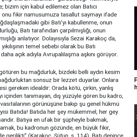
me; bizim için kabul edilemez olan Batıcı
 onu fikir namusumuza tasallut saymayı ifade
ağdaşlaşmadaki gibi Batı’yı kabullenme, onun
luğu, Batı tarafından çarpılmışlığı, onun
ışlığı anlatıyor. Dolayısıyla Sezai Karakoç da,
 yıkılışının temel sebebi olarak bu Batı
daha açık adıyla Avrupalılaşma aşkını görüyor.
 götüren bu mağdurluk, bizdeki belli aydın kesim
 mağdurluktan sonsuz bir lezzet duyarlar. Onlara
h
i gereken idealdir: Orada kötü, çirkin, yanlış
ıyı içinden tanımayan, dış yüzüyle gören bu kadro,
 yol vasıtalarının görünüşüne bakıp şu genel hükmü
iyisi Batıda! Batıda her şey mükemmel, her gey
nsandır. Batıya en ufak bir şüpheyle bakmak,
amak, bu kadronun gözünde, en büyük fikir,
e gerilikti” (Karakoç,
Sütun
, s. 114). Batı denince,