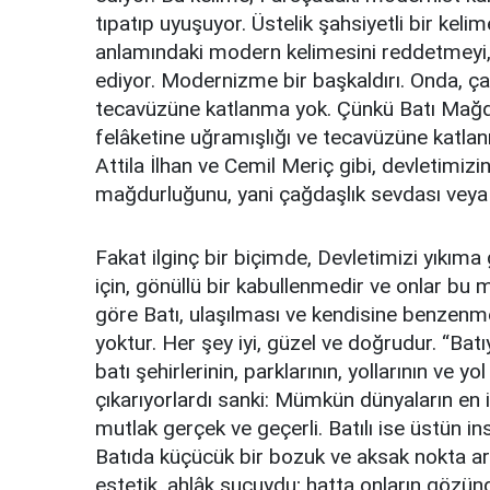
tıpatıp uyuşuyor. Üstelik şahsiyetli bir keli
anlamındaki modern kelimesini reddetmeyi,
ediyor. Modernizme bir başkaldırı. Onda, ç
tecavüzüne katlanma yok. Çünkü Batı Mağdur
felâketine uğramışlığı ve tecavüzüne katlanm
Attila İlhan ve Cemil Meriç gibi, devletimizin
mağdurluğunu, yani çağdaşlık sevdası veya 
Fakat ilginç bir biçimde, Devletimizi yıkıma
için, gönüllü bir kabullenmedir ve onlar bu
göre Batı, ulaşılması ve kendisine benzenmes
yoktur. Her şey iyi, güzel ve doğrudur. “Bat
batı şehirlerinin, parklarının, yollarının ve
çıkarıyorlardı sanki: Mümkün dünyaların en 
mutlak gerçek ve geçerli. Batılı ise üstün i
Batıda küçücük bir bozuk ve aksak nokta ar
estetik, ahlâk suçuydu; hatta onların gözünd