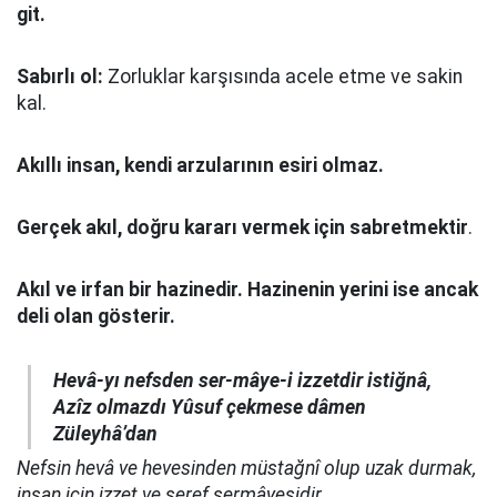
git.
Sabırlı ol:
Zorluklar karşısında acele etme ve sakin
kal.
Akıllı insan, kendi arzularının esiri olmaz.
Gerçek akıl, doğru kararı vermek için sabretmektir
.
Akıl ve irfan bir hazinedir. Hazinenin yerini ise ancak
deli olan gösterir.
Hevâ-yı nefsden ser-mâye-i izzetdir istiğnâ,
Azîz olmazdı Yûsuf çekmese dâmen
Züleyhâ’dan
Nefsin hevâ ve hevesinden müstağnî olup uzak durmak,
insan için izzet ve şeref sermâyesidir.