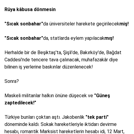
Rüya kâbusa dönmesin
"Sıcak sonbahar"
da üniversiteler harekete geçirilecek
miş!
"Sıcak sonbahar"
da, statlarda eylem yapılacak
mış!
Herhalde bir de Beşiktaş'ta, Şişli'de, Bakırköy'de, Bağdat
Caddesi'nde tencere tava çalınacak, muhafazakâr diye
bilinen iş yerlerine baskınlar düzenlenecek!
Sonra?
Maskeli militanlar halkın önüne düşecek ve
"Güneş
zaptedilecek!"
Türkiye bunları çoktan aştı. Jakobenlik
"tek parti"
döneminde kaldı. Sokak hareketleriyle iktidarı devirme
hesabı, romantik Marksist hareketlerin hesabı idi, 12 Mart,