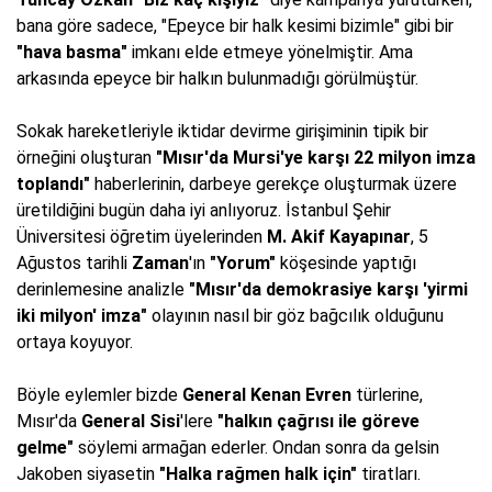
bana göre sadece, "Epeyce bir halk kesimi bizimle" gibi bir
"hava basma"
imkanı elde etmeye yönelmiştir. Ama
arkasında epeyce bir halkın bulunmadığı görülmüştür.
Sokak hareketleriyle iktidar devirme girişiminin tipik bir
örneğini oluşturan
"Mısır'da Mursi'ye karşı 22 milyon imza
toplandı"
haberlerinin, darbeye gerekçe oluşturmak üzere
üretildiğini bugün daha iyi anlıyoruz. İstanbul Şehir
Üniversitesi öğretim üyelerinden
M. Akif Kayapınar
, 5
Ağustos tarihli
Zaman
'ın
"Yorum"
köşesinde yaptığı
derinlemesine analizle
"Mısır'da demokrasiye karşı 'yirmi
iki milyon' imza"
olayının nasıl bir göz bağcılık olduğunu
ortaya koyuyor.
Böyle eylemler bizde
General
Kenan Evren
türlerine,
Mısır'da
General
Sisi
'lere
"halkın çağrısı ile göreve
gelme"
söylemi armağan ederler. Ondan sonra da gelsin
Jakoben siyasetin
"Halka rağmen halk için"
tiratları.