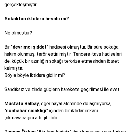
gerçekleşmiştir.
Sokaktan iktidara hesabı mı?
Ne olmuştur?
Bir
"devrimci şiddet"
hadisesi olmuştur. Bir süre sokağa
hakim olunmuş, terör estirilmiştir. Tencere-tava hadiseleri
de, küçük bir azınlığın sokağı terörize etmesinden ibaret
kalmıştır.
Böyle böyle iktidara gidilir mi?
Sandıksız ve zinde güçlerin harekete geçirilmesi ile evet.
Mustafa Balbay
, eğer hayal aleminde dolaşmıyorsa,
"sonbahar sıcaklığı"
içinden bir iktidar imkanı
çıkmayacağını adı gibi bilir.
Tuncay Özkan
"Biz kaç kişiyiz"
diye kampanya yürütürken,