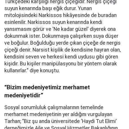
Türkçedeki karşılığı nergis çiçeğidir. Nergis çiçeği
suyun kenarında başı eğik durur. Yunan
mitolojisindeki Narkissos hikâyesinde de buradan
esinlenilir. Narkissos suyun kenarında kendi
yansımasını görür ve 'Ne kadar güzel' diyerek ona
dokunmak ister. Dokunmaya çalışırken suya düşer
ve boğulur. Boğulduğu yerde çıkan çiçeğe de nergis
çiçeği denir. Narsist kişilik de kendisine hayran olan,
kendisini seven ve herkesi kendi uydusu gibi gören
kişidir. Bu kişiler manipülasyonu bir yöntem olarak
kullanırlar.” diye konuştu.
“Bizim medeniyetimiz merhamet
medeniyetidir”
Sosyal sorumluluk çalışmalarının temelinde
merhamet medeniyetinin yer aldığını vurgulayan
Tarhan; “Biz şu anda üniversitede ‘Haydi Tut Elimi’
derneğimizle Aile ve Sosyal Hizmetler Bakanlığının