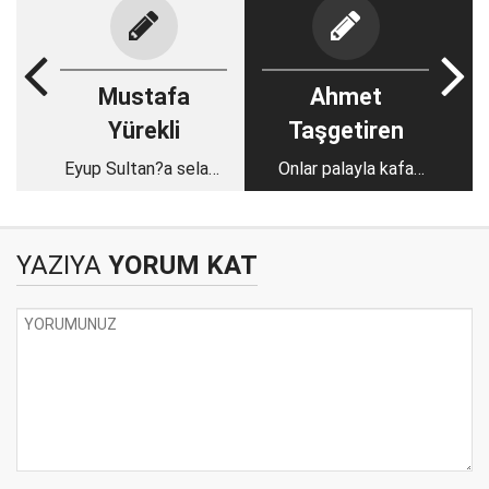
Mustafa
Ahmet
Yürekli
Taşgetiren
Eyup Sultan?a selam
Onlar palayla kafa
duran general!
kesmez, evet!
YAZIYA
YORUM KAT