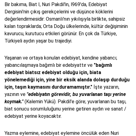
Bir bakıma, Biat I, Nuri Pakdil'in, l969'da, Edebiyat
Dergisini'nin çıkış gerekçelerini ve düşünce köklerini
değerlendirmesidir: Osmanlı'nın yıkılışıyla birlikte, sahipsiz
kalan topraklarda; Orta Doğu ülkelerinde, kültür değişiminin
kavurucu, kurutucu etkileri görünür. En çok da Türkiye,
Türkiyeli aydın yaşar bu trajediyi.
Yaşanan ve ortaya konulan edebiyat, kendine yabancı;
yabancılaşmaya bağımlı bir edebiyattır ve
"bağımlı
edebiyat biatsız edebiyat olduğu için, biata
yönelemediği için, yine bir eksik alanda dolaşıp durduğu
için, taşın kaymasını durduramamıştır."
İşte yazarın,
yazının ve
"edebiyatın görevidir, bu yuvarlanan taşı yerine
koymak."
(Kalemin Yükü). Pakdil'e göre; yuvarlanan bu taşı,
biat sonucu sorumluluğunu yerine getiren aydın ve sanat /
edebiyat yerine koyacaktır.
Yazma eylemine, edebiyat eylemine öncülük eden Nuri