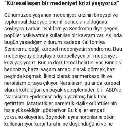
“Küreselleşen bir medeniyet krizi yaşıyoruz”
Günümüzde yaşanan medeniyet krizinin bireysel ve
toplumsal düzeyde önemli sonuçları olduğunu
söyleyen Tarhan; “Kaliforniya Sendromu diye geçen,
popüler psikiyatride kullanılan bir kavram var. Aslında
bugün yaşadığımız durum sadece Kaliforniya
Sendromu değil, küresel medeniyetin sendromu. Batı
medeniyetiyle başlayıp küreselleşen bir medeniyet
krizi yaşıyoruz. Bunun dört temel belirtisi var. Birincisi
hedonizm, hazzı yaşam amacı olarak görmek, haz
peşinde koşmak. İkinci olarak benmerkezcilik ve
narsisizm ortaya çıkıyor. Narsisizm, şu anda küresel
olarak kötülüğün en büyük sebeplerinden biri. ABD’de
‘Narsisizm Epidemisi’ adıyla yazılmış bir kitabı
getirttim. İstatistikler, narsistik kişilik örüntülerinin
hızla yükseldiğini gösteriyor. Bu kişiler empati
yoksunu oluyorlar. Beyindeki ayna nöronlarını etkin
kullanamıyor, karşı tarafın ne düşündüğünü ve ne