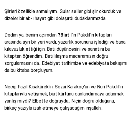
Şiirleri özellikle anmalıyım.. Sular seller gibi şiir okurduk ve
dizeler bir ab-ı hayat gibi dolaşırdı dudaklarımızda..
Dedim ya, benim açımdan
?Biat I'
in Pakdil'in kitapları
arasında ayrı bir yeri vardı, yazarlık sorununu işlediği ve bana
kılavuzluk ettiği için. Batı düşüncesini ve sanatını bu
kitaptan öğrendim.. Batılılaşma maceramızın doğru
sorgulamasını da.. Edebiyat tarihimize ve edebiyata bakışımı
da bu kitaba borçluyum.
Necip Fazıl Kısakürek'in, Sezai Karakoç'un ve Nuri Pakdil'in
kitaplarıyla yetişmek, biat kürtünü canlandırmaya adanmak
yanlış mıydı? Elbette doğruydu.. Niçin doğru olduğunu,
birkaç yazıyla izah etmeye çalışacağım inşallah..