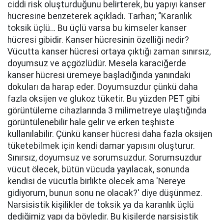
ciddi risk oluşturduğunu belirterek, bu yapıyı kanser
hücresine benzeterek açıkladı. Tarhan; “Karanlık
toksik üçlü… Bu üçlü varsa bu kimseler kanser
hücresi gibidir. Kanser hücresinin özelliği nedir?
Vücutta kanser hücresi ortaya çıktığı zaman sınırsız,
doyumsuz ve açgözlüdür. Mesela karaciğerde
kanser hücresi üremeye başladığında yanındaki
dokuları da harap eder. Doyumsuzdur çünkü daha
fazla oksijen ve glukoz tüketir. Bu yüzden PET gibi
görüntüleme cihazlarında 3 milimetreye ulaştığında
görüntülenebilir hale gelir ve erken teşhiste
kullanılabilir. Çünkü kanser hücresi daha fazla oksijen
tüketebilmek için kendi damar yapısını oluşturur.
Sınırsız, doyumsuz ve sorumsuzdur. Sorumsuzdur
vücut ölecek, bütün vücuda yayılacak, sonunda
kendisi de vücutla birlikte ölecek ama 'Nereye
gidiyorum, bunun sonu ne olacak?' diye düşünmez.
Narsisistik kişilikler de toksik ya da karanlık üçlü
dediğimiz yapı da böyledir. Bu kişilerde narsisistik