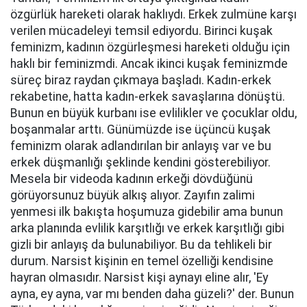
özgürlük hareketi olarak haklıydı. Erkek zulmüne karşı
verilen mücadeleyi temsil ediyordu. Birinci kuşak
feminizm, kadının özgürleşmesi hareketi olduğu için
haklı bir feminizmdi. Ancak ikinci kuşak feminizmde
süreç biraz raydan çıkmaya başladı. Kadın-erkek
rekabetine, hatta kadın-erkek savaşlarına dönüştü.
Bunun en büyük kurbanı ise evlilikler ve çocuklar oldu,
boşanmalar arttı. Günümüzde ise üçüncü kuşak
feminizm olarak adlandırılan bir anlayış var ve bu
erkek düşmanlığı şeklinde kendini gösterebiliyor.
Mesela bir videoda kadının erkeği dövdüğünü
görüyorsunuz büyük alkış alıyor. Zayıfın zalimi
yenmesi ilk bakışta hoşumuza gidebilir ama bunun
arka planında evlilik karşıtlığı ve erkek karşıtlığı gibi
gizli bir anlayış da bulunabiliyor. Bu da tehlikeli bir
durum. Narsist kişinin en temel özelliği kendisine
hayran olmasıdır. Narsist kişi aynayı eline alır, 'Ey
ayna, ey ayna, var mı benden daha güzeli?' der. Bunun