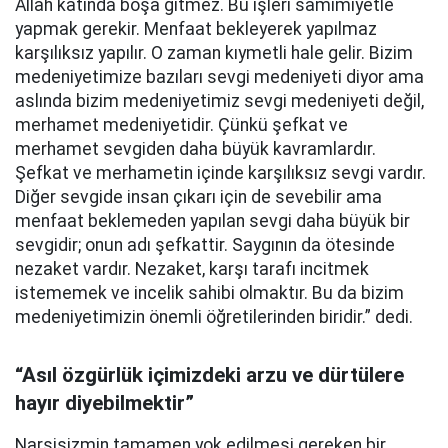
Allah katında boşa gitmez. Bu işleri samimiyetle
yapmak gerekir. Menfaat bekleyerek yapılmaz
karşılıksız yapılır. O zaman kıymetli hale gelir. Bizim
medeniyetimize bazıları sevgi medeniyeti diyor ama
aslında bizim medeniyetimiz sevgi medeniyeti değil,
merhamet medeniyetidir. Çünkü şefkat ve
merhamet sevgiden daha büyük kavramlardır.
Şefkat ve merhametin içinde karşılıksız sevgi vardır.
Diğer sevgide insan çıkarı için de sevebilir ama
menfaat beklemeden yapılan sevgi daha büyük bir
sevgidir; onun adı şefkattir. Saygının da ötesinde
nezaket vardır. Nezaket, karşı tarafı incitmek
istememek ve incelik sahibi olmaktır. Bu da bizim
medeniyetimizin önemli öğretilerinden biridir.” dedi.
“Asıl özgürlük içimizdeki arzu ve dürtülere
hayır diyebilmektir”
Narsisizmin tamamen yok edilmesi gereken bir