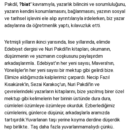
Pakdil,
?biat'
kavramıyla, yazarlık bilincini ve sorumluluğunu,
yazarın kendini konumlamasını, bağlanmasını, yazının sosyal
ve tarihsel işlevini ele alıp ayrıntılarıyla irdelerken, biz yazar
adaylarına da öğretmenlik yaptı, kılavuzluk etti.
Yetmişli yılların ikinci yarısında, lise yıllarında, elimde
Edebiyat dergisi ve Nuri Pakdil'in kitapları, okumanın,
düşünmenin ve yazmanın coşkusunu paylaşırdım
arkadaşlarımla.. Edebiyat'ın her yeni sayısı, Mavera'nın,
Yönelişler'in her yeni sayısı bir mektup gibi gelirdi bize.
Elimize aldığımızda kalplerimiz çarpardı. Necip Fazıl
Kısakürek'in, Sezai Karakoç'un, Nuri Pakdil'in ve
çevrelerindeki yazarların kitaplarını, bize yazılmış birer özel
mektup gibi kelimelerin her birinin üstünde dura dura,
cümleleri özümleye özümleye okurduk. Ezberlediğimiz
cümlelerini, günlerce düşünür, arkadaşlarla aramızda
tartışırdık.Yuvarlanan taşı yerine koyma derdine düşerdik
hep birlikte.. Taş daha fazla yuvarlanmamalıydı çünkü..