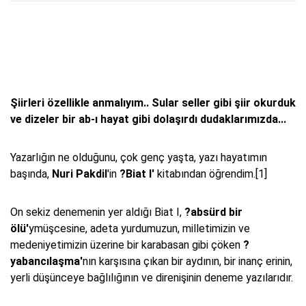
Şiirleri özellikle anmalıyım.. Sular seller gibi şiir okurduk
ve dizeler bir ab-ı hayat gibi dolaşırdı dudaklarımızda...
Yazarlığın ne olduğunu, çok genç yaşta, yazı hayatımın
başında,
Nuri Pakdil
'in
?Biat I'
kitabından öğrendim.[1]
On sekiz denemenin yer aldığı Biat I,
?absürd bir
ölü'
ymüşcesine, adeta yurdumuzun, milletimizin ve
medeniyetimizin üzerine bir karabasan gibi çöken
?
yabancılaşma'
nın karşısına çıkan bir aydının, bir inanç erinin,
yerli düşünceye bağlılığının ve direnişinin deneme yazılarıdır.