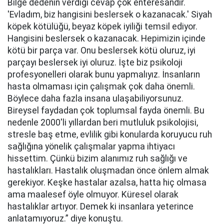
Bilge dedenin verdiği cevap çok enteresandır.
'Evladım, biz hangisini beslersek o kazanacak.' Siyah
köpek kötülüğü, beyaz köpek iyiliği temsil ediyor.
Hangisini beslersek o kazanacak. Hepimizin içinde
kötü bir parça var. Onu beslersek kötü oluruz, iyi
parçayı beslersek iyi oluruz. İşte biz psikoloji
profesyonelleri olarak bunu yapmalıyız. İnsanların
hasta olmaması için çalışmak çok daha önemli.
Böylece daha fazla insana ulaşabiliyorsunuz.
Bireysel faydadan çok toplumsal fayda önemli. Bu
nedenle 2000'li yıllardan beri mutluluk psikolojisi,
stresle baş etme, evlilik gibi konularda koruyucu ruh
sağlığına yönelik çalışmalar yapma ihtiyacı
hissettim. Çünkü bizim alanımız ruh sağlığı ve
hastalıkları. Hastalık oluşmadan önce önlem almak
gerekiyor. Keşke hastalar azalsa, hatta hiç olmasa
ama maalesef öyle olmuyor. Küresel olarak
hastalıklar artıyor. Demek ki insanlara yeterince
anlatamıyoruz.” diye konuştu.