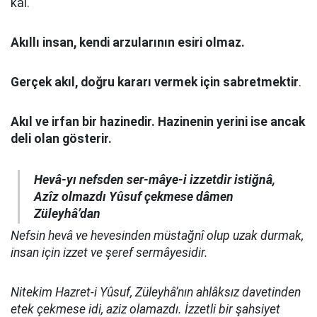
kal.
Akıllı insan, kendi arzularının esiri olmaz.
Gerçek akıl, doğru kararı vermek için sabretmektir
.
Akıl ve irfan bir hazinedir. Hazinenin yerini ise ancak
deli olan gösterir.
Hevâ-yı nefsden ser-mâye-i izzetdir istiğnâ,
Azîz olmazdı Yûsuf çekmese dâmen
Züleyhâ’dan
Nefsin hevâ ve hevesinden müstağnî olup uzak durmak,
insan için izzet ve şeref sermâyesidir.
Nitekim Hazret-i Yûsuf, Züleyhâ’nın ahlâksız davetinden
etek çekmese idi, aziz olamazdı. İzzetli bir şahsiyet