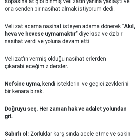
sopasına at gibi binmiş veli zatın yanına yaklaştı
ve
ona senden bir nasihat almak istiyorum dedi.
Veli zat adama nasihat isteyen adama dönerek "
Akıl,
heva ve hevese uymamaktır
" diye kısa ve öz bir
nasihat verdi ve yoluna devam etti.
Veli zat’ın vermiş olduğu nasihatlerlerden
çıkarabileceğimiz dersler.
Nefsine uyma
, kendi isteklerini ve geçici zevklerini
bir kenara bırak.
Doğruyu seç.
Her zaman hak ve adalet yolundan
git.
Sabırlı ol:
Zorluklar karşısında acele etme ve sakin