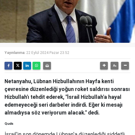
Yayınlanma:
22 Eylül 2024 Pazar 23:52
Netanyahu, Lübnan Hizbullahının Hayfa kenti
çevresine düzenlediği yoğun roket saldırısı sonrası
Hizbullah'ı tehdit ederek, "İsrail Hizbullah'a hayal
edemeyeceği seri darbeler indirdi. Eğer ki mesajı
almadıysa söz veriyorum alacak." dedi.
Quds
İsrail'in son dönemde Lübnan'a düzenlediği şiddetli