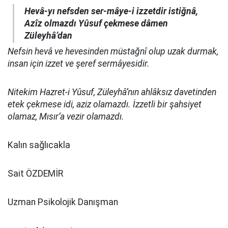
Hevâ-yı nefsden ser-mâye-i izzetdir istiğnâ,
Azîz olmazdı Yûsuf çekmese dâmen
Züleyhâ’dan
Nefsin hevâ ve hevesinden müstağnî olup uzak durmak,
insan için izzet ve şeref sermâyesidir.
Nitekim Hazret-i Yûsuf, Züleyhâ’nın ahlâksız davetinden
etek çekmese idi, aziz olamazdı. İzzetli bir şahsiyet
olamaz, Mısır’a vezir olamazdı.
Kalın sağlıcakla
Sait ÖZDEMİR
Uzman Psikolojik Danışman