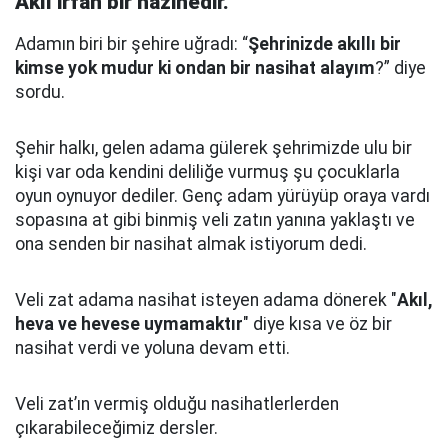
Akıl irfan bir hazinedir.
Adamın biri bir şehire uğradı: “
Şehrinizde akıllı bir
kimse yok mudur ki ondan bir nasihat alayım
?” diye
sordu.
Şehir halkı, gelen adama gülerek şehrimizde ulu bir
kişi var oda kendini deliliğe vurmuş şu çocuklarla
oyun oynuyor dediler.
Genç adam yürüyüp oraya vardı
sopasına at gibi binmiş veli zatın yanına yaklaştı
ve
ona senden bir nasihat almak istiyorum dedi.
Veli zat adama nasihat isteyen adama dönerek "
Akıl,
heva ve hevese uymamaktır
" diye kısa ve öz bir
nasihat verdi ve yoluna devam etti.
Veli zat’ın vermiş olduğu nasihatlerlerden
çıkarabileceğimiz dersler.