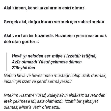
Akıllı insan, kendi arzularının esiri olmaz.
Gerçek akıl, doğru kararı vermek için sabretmektir
.
Akıl ve irfan bir hazinedir. Hazinenin yerini ise ancak
deli olan gösterir.
Hevâ-yı nefsden ser-mâye-i izzetdir istiğnâ,
Azîz olmazdı Yûsuf çekmese dâmen
Züleyhâ’dan
Nefsin hevâ ve hevesinden müstağnî olup uzak durmak,
insan için izzet ve şeref sermâyesidir.
Nitekim Hazret-i Yûsuf, Züleyhâ’nın ahlâksız davetinden
etek çekmese idi, aziz olamazdı. İzzetli bir şahsiyet
olamaz, Mısır’a vezir olamazdı.