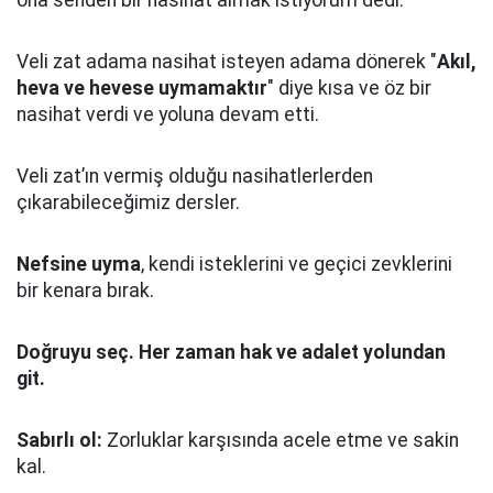
ona senden bir nasihat almak istiyorum dedi.
Veli zat adama nasihat isteyen adama dönerek "
Akıl,
heva ve hevese uymamaktır
" diye kısa ve öz bir
nasihat verdi ve yoluna devam etti.
Veli zat’ın vermiş olduğu nasihatlerlerden
çıkarabileceğimiz dersler.
Nefsine uyma
, kendi isteklerini ve geçici zevklerini
bir kenara bırak.
Doğruyu seç.
Her zaman hak ve adalet yolundan
git.
Sabırlı ol:
Zorluklar karşısında acele etme ve sakin
kal.