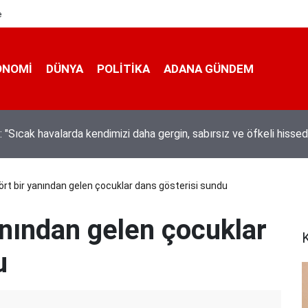
e
ONOMI
DÜNYA
POLİTİKA
ADANA GÜNDEM
ta hem kanalda yüzdüler hem karpuz yediler
rt bir yanından gelen çocuklar dans gösterisi sundu
anından gelen çocuklar
K
u