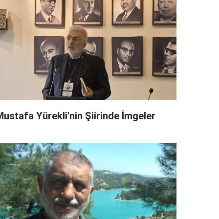
Mustafa Yürekli'nin Şiirinde İmgeler