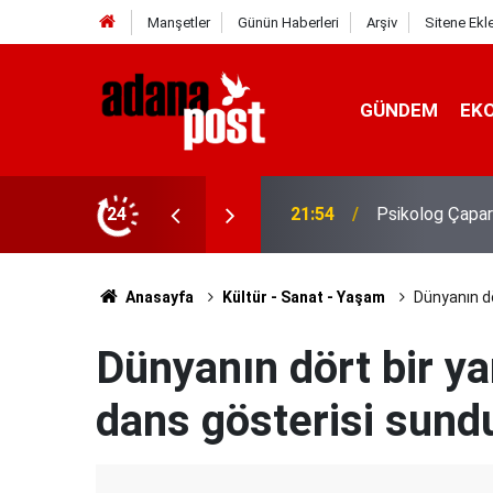
Manşetler
Günün Haberleri
Arşiv
Sitene Ekl
GÜNDEM
EK
gin, sabırsız ve öfkeli hissedebiliriz"
24
21:49
Kavurucu sıcak
Anasayfa
Kültür - Sanat - Yaşam
Dünyanın dö
Dünyanın dört bir y
dans gösterisi sund