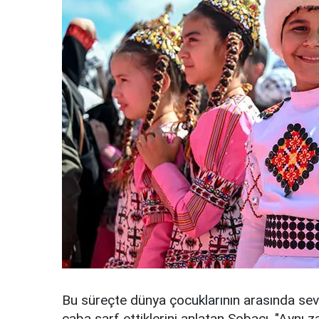
Bu süreçte dünya çocuklarının arasında sevg
çaba sarf ettiklerini anlatan Sobacı, "Aynı 