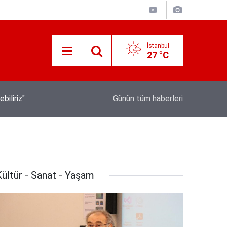
İstanbul
27 °C
İletişim Başkanı Duran’ın “Dijital Egemenlik Ek
21:31
Günün tüm
haberleri
Yeni İletişim Vizyonu” başlıklı makales
ültür - Sanat - Yaşam