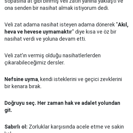
sopasına at gibi binmiş veli zatın yanına yaklaştı
ve
ona senden bir nasihat almak istiyorum dedi.
Veli zat adama nasihat isteyen adama dönerek "
Akıl,
heva ve hevese uymamaktır
" diye kısa ve öz bir
nasihat verdi ve yoluna devam etti.
Veli zat’ın vermiş olduğu nasihatlerlerden
çıkarabileceğimiz dersler.
Nefsine uyma
, kendi isteklerini ve geçici zevklerini
bir kenara bırak.
Doğruyu seç.
Her zaman hak ve adalet yolundan
git.
Sabırlı ol:
Zorluklar karşısında acele etme ve sakin