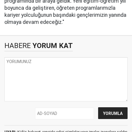
programında bir araya geldik. Yeni eğitim-öğretim yılı
boyunca da geliştiren, öğreten programlarımızla
kariyer yolculuğunun başındaki gençlerimizin yanında
olmaya devam edeceğiz."
HABERE
YORUM KAT
UYARI:
Küfür, hakaret, rencide edici cümleler veya imalar, inançlara saldırı