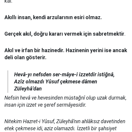
kal.
Akıllı insan, kendi arzularının esiri olmaz.
Gerçek akıl, doğru kararı vermek için sabretmektir
.
Akıl ve irfan bir hazinedir. Hazinenin yerini ise ancak
deli olan gösterir.
Hevâ-yı nefsden ser-mâye-i izzetdir istiğnâ,
Azîz olmazdı Yûsuf çekmese dâmen
Züleyhâ’dan
Nefsin hevâ ve hevesinden müstağnî olup uzak durmak,
insan için izzet ve şeref sermâyesidir.
Nitekim Hazret-i Yûsuf, Züleyhâ’nın ahlâksız davetinden
etek çekmese idi, aziz olamazdı. İzzetli bir şahsiyet