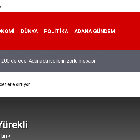
e
ONOMI
DÜNYA
POLİTİKA
ADANA GÜNDEM
 200 derece: Adana’da işçilerin zorlu mesaisi
tlerle diriliyor
ürekli
ları >