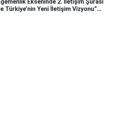
Egemenlik Ekseninde 2. İletişim Şûrası
e Türkiye’nin Yeni İletişim Vizyonu”
başlıklı makales