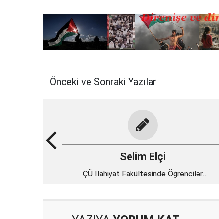
Önceki ve Sonraki Yazılar
Selim Elçi
ÇÜ İlahiyat Fakültesinde Öğrenciler
“Bayramlaşma Töreni ve Yıl Sonu Pikniği” nde
Buluştu