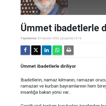
Ümmet ibadetlerle di
Yayınlanma:
03 Haziran 2026 Çarşamba 23:16
Ümmet ibadetlerle diriliyor
İbadetlerin, namaz kılmanın, ramazan oruc
ramazan ve kurban bayramlarının hem bire
insanlığa bakan yönü var..
Çeşitli sivil toplum kuruluşları tarafından k