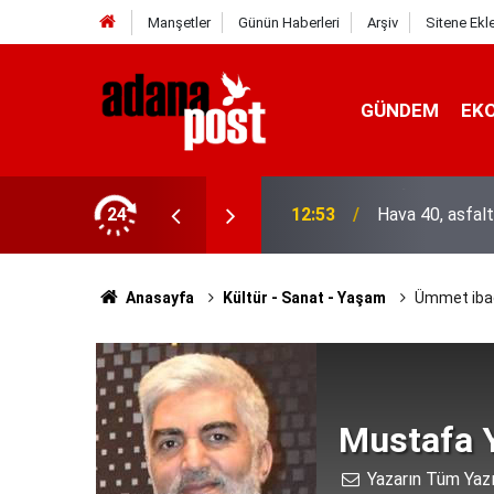
Manşetler
Günün Haberleri
Arşiv
Sitene Ekl
GÜNDEM
EK
asına karşı direniyor
24
12:53
Hava 40, asfalt
Anasayfa
Kültür - Sanat - Yaşam
Ümmet ibade
Mustafa Y
Yazarın Tüm Yazı