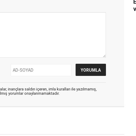
v
ar, inançlara saldırı içeren, imla kuralları ile yazılmamış,
zılmış yorumlar onaylanmamaktadır.