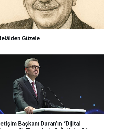
Helâlden Güzele
letişim Başkanı Duran’ın “Dijital