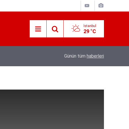
İstanbul
29 °C
18:20
Türkiye, Suudi Arabistan ve Pakistan arasın
Günün tüm
haberleri