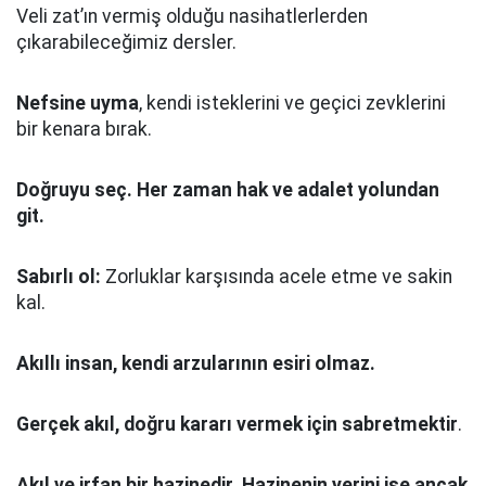
Veli zat’ın vermiş olduğu nasihatlerlerden
çıkarabileceğimiz dersler.
Nefsine uyma
, kendi isteklerini ve geçici zevklerini
bir kenara bırak.
Doğruyu seç.
Her zaman hak ve adalet yolundan
git.
Sabırlı ol:
Zorluklar karşısında acele etme ve sakin
kal.
Akıllı insan, kendi arzularının esiri olmaz.
Gerçek akıl, doğru kararı vermek için sabretmektir
.
Akıl ve irfan bir hazinedir. Hazinenin yerini ise ancak