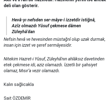
deli olan gösterir.
Hevâ-yı nefsden ser-mâye-i izzetdir istiğnâ,
Azîz olmazdı Yûsuf çekmese dâmen
Züleyhâ’dan
Nefsin hevâ ve hevesinden müstağnî olup uzak durmak,
insan için izzet ve şeref sermâyesidir.
Nitekim Hazret-i Yûsuf, Züleyhâ’nın ahlâksız davetinden
etek çekmese idi, aziz olamazdı. İzzetli bir şahsiyet
olamaz, Mısır’a vezir olamazdı.
Kalın sağlıcakla
Sait ÖZDEMİR