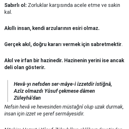
Sabırlı ol:
Zorluklar karşısında acele etme ve sakin
kal.
Akıllı insan, kendi arzularının esiri olmaz.
Gerçek akıl, doğru kararı vermek için sabretmektir
.
Akıl ve irfan bir hazinedir. Hazinenin yerini ise ancak
deli olan gösterir.
Hevâ-yı nefsden ser-mâye-i izzetdir istiğnâ,
Azîz olmazdı Yûsuf çekmese dâmen
Züleyhâ’dan
Nefsin hevâ ve hevesinden müstağnî olup uzak durmak,
insan için izzet ve şeref sermâyesidir.