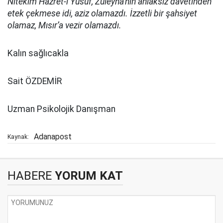
Nitekim Hazret-i Yûsuf, Züleyhâ’nın ahlâksız davetinden
etek çekmese idi, aziz olamazdı. İzzetli bir şahsiyet
olamaz, Mısır’a vezir olamazdı.
Kalın sağlıcakla
Sait ÖZDEMİR
Uzman Psikolojik Danışman
Adanapost
Kaynak:
HABERE
YORUM KAT