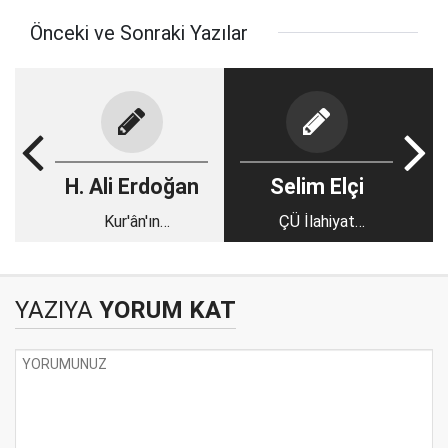
Önceki ve Sonraki Yazılar
H. Ali Erdoğan
Selim Elçi
Kur'ân'ın
ÇÜ İlahiyat
Anlaşılmasında Usûl
Fakültesinde
Ve Vakıa Gerekliliği
Öğrenciler
Üzerine Bir
“Bayramlaşma Töreni
YAZIYA
YORUM KAT
Değerlendirme
ve Yıl Sonu Pikniği”
nde Buluştu