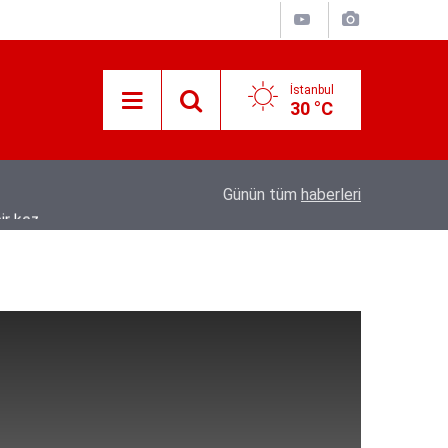
İstanbul
30 °C
ir kez
08:04
Tarsus'ta üzüm üreticileri fiyat farkına tepki
Günün tüm
haberleri