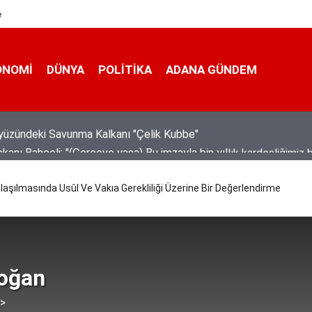
e
ONOMI
DÜNYA
POLİTİKA
ADANA GÜNDEM
nı Bahçeli: "(Çerçeve yasa) Bu imzayla bin yıllık kardeşliğimiz b
iştir"
nlaşılmasında Usûl Ve Vakıa Gerekliliği Üzerine Bir Değerlendirme
doğan
 >