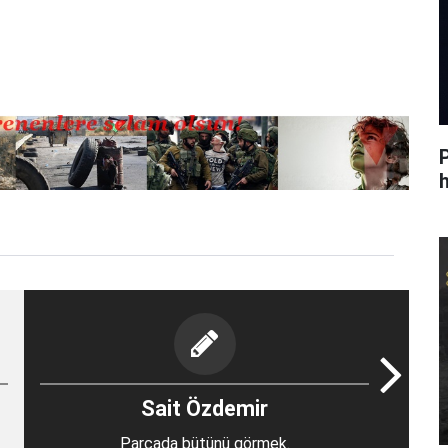
h
Sait Özdemir
Parçada bütünü görmek.