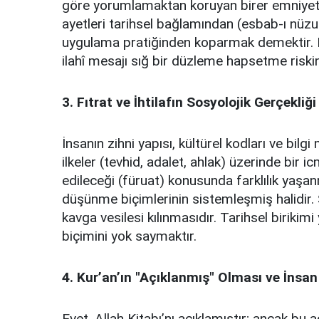
göre yorumlamaktan koruyan birer emniyet su
ayetleri tarihsel bağlamından (esbab-ı nüzul
uygulama pratiğinden koparmak demektir. Bu
ilahî mesajı sığ bir düzleme hapsetme riskini
​3. Fıtrat ve İhtilafın Sosyolojik Gerçekliği
​İnsanın zihni yapısı, kültürel kodları ve bilg
ilkeler (tevhid, adalet, ahlak) üzerinde bir i
edileceği (füruat) konusunda farklılık yaşan
düşünme biçimlerinin sistemleşmiş halidir. 
kavga vesilesi kılınmasıdır. Tarihsel birikim
biçimini yok saymaktır.
​4. Kur’an’ın "Açıklanmış" Olması ve İns
​Evet, Allah Kitabı’nı açıklamıştır; ancak bu