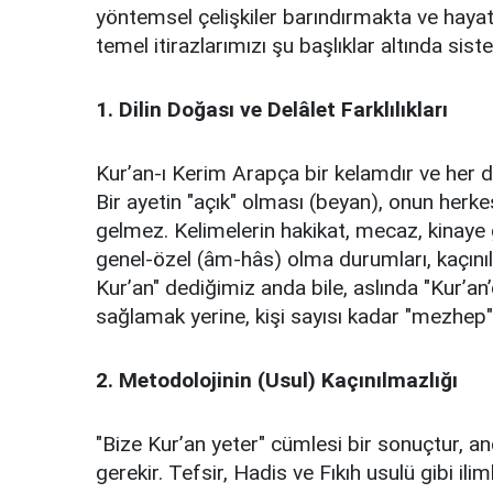
yöntemsel çelişkiler barındırmakta ve haya
temel itirazlarımızı şu başlıklar altında siste
​1. Dilin Doğası ve Delâlet Farklılıkları
​Kur’an-ı Kerim Arapça bir kelamdır ve her di
Bir ayetin "açık" olması (beyan), onun herke
gelmez. Kelimelerin hakikat, mecaz, kinaye 
genel-özel (âm-hâs) olma durumları, kaçını
Kur’an" dediğimiz anda bile, aslında "Kur’an
sağlamak yerine, kişi sayısı kadar "mezhep"
​2. Metodolojinin (Usul) Kaçınılmazlığı
​"Bize Kur’an yeter" cümlesi bir sonuçtur, a
gerekir. Tefsir, Hadis ve Fıkıh usulü gibi ili