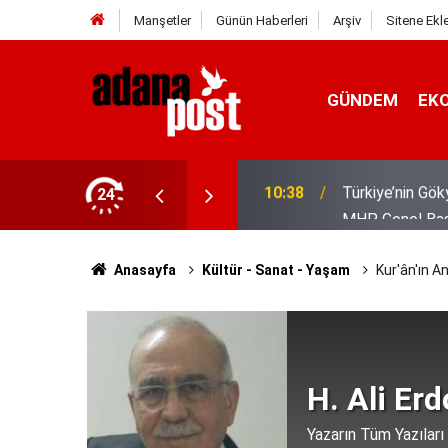
Manşetler
Günün Haberleri
Arşiv
Sitene Ekl
GÜNDEM
EK
MHP Genel Başka
 Kubbe"
24
08:11
daha tescillenm
Anasayfa
Kültür - Sanat - Yaşam
Kur'ân'ın A
H. Ali Er
Yazarın Tüm Yazıları