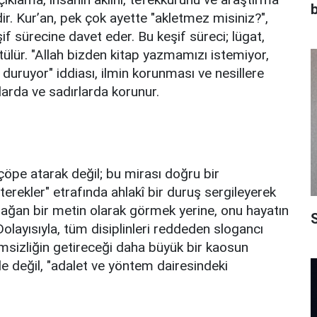
b
dir. Kur’an, pek çok ayette "akletmez misiniz?",
f sürecine davet eder. Bu keşif süreci; lügat,
ürütülür. "Allah bizden kitap yazmamızı istemiyor,
 duruyor" iddiası, ilmin korunması ve nesillere
ırlarda ve sadırlarda korunur.
 çöpe atarak değil; bu mirası doğru bir
erekler" etrafında ahlakî bir duruş sergileyerek
rağan bir metin olarak görmek yerine, onu hayatın
S
 ​Dolayısıyla, tüm disiplinleri reddeden slogancı
sizliğin getireceği daha büyük bir kaosun
"de değil, "adalet ve yöntem dairesindeki