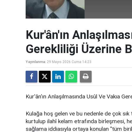
Kur'ân'ın Anlaşılma
Gerekliliği Üzerine 
Yayınlanma:
29 Mayıs 2026 Cuma 14:23
Kur'ân'ın Anlaşılmasında Usûl Ve Vakıa Gere
Kulağa hoş gelen ​ve bu nedenle de çok sık
kurtulup ilahî kelam etrafında birleşmesi, h
sağlama iddiasıyla ortaya konulan "tüm biri