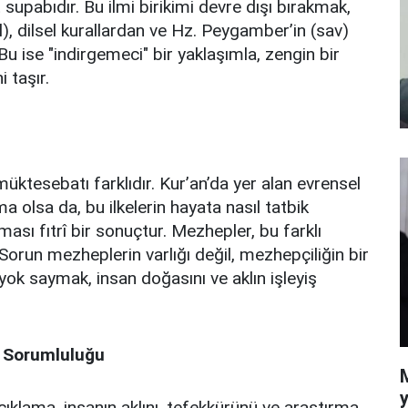
pabıdır. Bu ilmi birikimi devre dışı bırakmak,
), dilsel kurallardan ve Hz. Peygamber’in (sav)
 ise "indirgemeci" bir yaklaşımla, zengin bir
 taşır.
i müktesebatı farklıdır. Kur’an’da yer alan evrensel
cma olsa da, bu ilkelerin hayata nasıl tatbik
ması fıtrî bir sonuçtur. Mezhepler, bu farklı
Sorun mezheplerin varlığı değil, mezhepçiliğin bir
i yok saymak, insan doğasını ve aklın işleyiş
an Sorumluluğu
y
 açıklama, insanın aklını, tefekkürünü ve araştırma