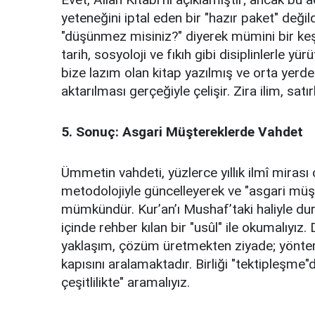
yeteneğini iptal eden bir "hazır paket" değil
"düşünmez misiniz?" diyerek mümini bir keşi
tarih, sosyoloji ve fıkıh gibi disiplinlerle y
bize lazım olan kitap yazılmış ve orta yerde
aktarılması gerçeğiyle çelişir. Zira ilim, sat
​5. Sonuç: Asgari Müştereklerde Vahdet
​Ümmetin vahdeti, yüzlerce yıllık ilmî mirası
metodolojiyle güncelleyerek ve "asgari müşt
mümkündür. Kur’an’ı Mushaf’taki haliyle du
içinde rehber kılan bir "usûl" ile okumalıyız.
yaklaşım, çözüm üretmekten ziyade; yöntem
kapısını aralamaktadır. Birliği "tektipleşme
çeşitlilikte" aramalıyız.