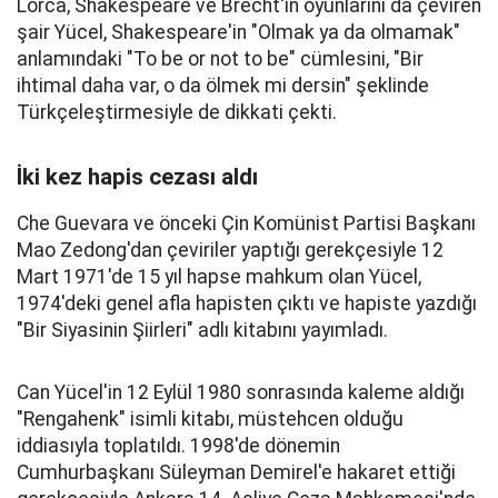
Lorca, Shakespeare ve Brecht'in oyunlarını da çeviren
şair Yücel, Shakespeare'in "Olmak ya da olmamak"
anlamındaki "To be or not to be" cümlesini, "Bir
ihtimal daha var, o da ölmek mi dersin" şeklinde
Türkçeleştirmesiyle de dikkati çekti.
İki kez hapis cezası aldı
Che Guevara ve önceki Çin Komünist Partisi Başkanı
Mao Zedong'dan çeviriler yaptığı gerekçesiyle 12
Mart 1971'de 15 yıl hapse mahkum olan Yücel,
1974'deki genel afla hapisten çıktı ve hapiste yazdığı
"Bir Siyasinin Şiirleri" adlı kitabını yayımladı.
Can Yücel'in 12 Eylül 1980 sonrasında kaleme aldığı
"Rengahenk" isimli kitabı, müstehcen olduğu
iddiasıyla toplatıldı. 1998'de dönemin
Cumhurbaşkanı Süleyman Demirel'e hakaret ettiği