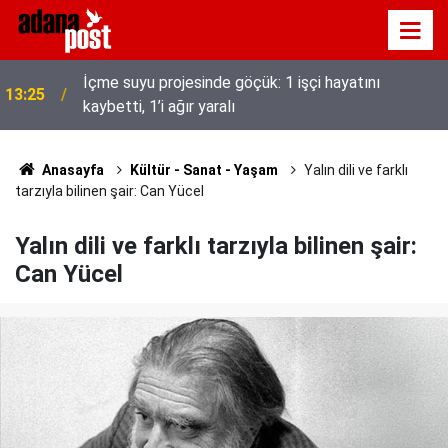
Adana’da Huzur ve Güven uygulaması: 62 aranan
13:17
şahıs yakalandı, 3 milyon 924 bin TL ceza kesildi
Anasayfa
Kültür - Sanat - Yaşam
Yalın dili ve farklı
tarzıyla bilinen şair: Can Yücel
Yalın dili ve farklı tarzıyla bilinen şair:
Can Yücel