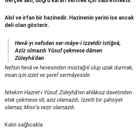
Gerçek akıl, doğru kararı vermek için sabretmektir
.
Akıl ve irfan bir hazinedir. Hazinenin yerini ise ancak
deli olan gösterir.
Hevâ-yı nefsden ser-mâye-i izzetdir istiğnâ,
Azîz olmazdı Yûsuf çekmese dâmen
Züleyhâ’dan
Nefsin hevâ ve hevesinden müstağnî olup uzak durmak,
insan için izzet ve şeref sermâyesidir.
Nitekim Hazret-i Yûsuf, Züleyhâ’nın ahlâksız davetinden
etek çekmese idi, aziz olamazdı. İzzetli bir şahsiyet
olamaz, Mısır’a vezir olamazdı.
Kalın sağlıcakla