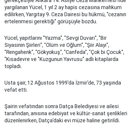
gerekçesiyle Ankara 14. Asliye Ceza Mahkemesi'nde
yargılanan Yücel, 1 yıl 2 ay hapis cezasına mahkum
edilirken, Yargıtay 9. Ceza Dairesi bu hükmü, "cezanın
ertelenmesi gerektiği" görüşüyle bozdu.
Yücel, yapıtlarını "Yazma", "Sevgi Duvarı", "Bir
Siyasinin Şiirleri", "Ölüm ve Oğlum", "Şiir Alayı",
"Rengahenk", "Gökyokuş", "Canfeda", "Çok bi Çocuk",
"Kısadevre ve "Kuzgunun Yavrusu" adlı kitaplarda
topladı.
Usta şair, 12 Ağustos 1999'da İzmir'de, 73 yaşında
vefat etti.
Şairin vefatından sonra Datça Belediyesi ve ailesi
tarafından, anısına edebiyat ve kültür-sanat şenlikleri
düzenlenirken, Datça'daki evi müze haline getirildi.