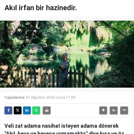
Akıl irfan bir hazinedir.
Yayınlanma:
07 Ağustos 2026 Cuma 17:09
Veli zat adama nasihat isteyen adama dönerek
"Akıl, heva ve hevese uymamaktır" diye kısa ve öz