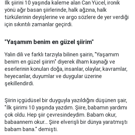
İlk şiirini 10 yaşında kaleme alan Can Yücel, ironik
yönü ağır basan şiirlerinde, halk ağzına, halk
türkülerinin deyişlerine ve argo sözlere de yer verdiği
için sıkıntılı zamanlar geçirdi.
"Yaşamım benim en güzel şiirim"
Yalın dili ve farklı tarzıyla bilinen şairin, "Yaşamım
benim en güzel şiirim" diyerek ilham kaynağı ve
eserlerinin konuları doğa, insanlar, olaylar, kavramlar,
heyecanlar, duyumlar ve duygular üzerine
şekillendirdi.
Şiirin içgüdüsel bir duyguyla yazıldığını düşünen şair,
"İlk şiirimi 10 yaşında yazdım. Şiire, babamın yardımı
çok oldu. Hep şiir çevresindeydim. Babam okur,
babaannem okur… Şiire elverişli bir dünya yaratmıştı
babam bana." demişti.