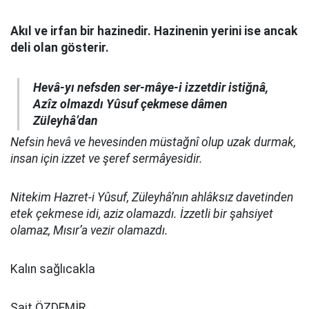
Akıl ve irfan bir hazinedir. Hazinenin yerini ise ancak
deli olan gösterir.
Hevâ-yı nefsden ser-mâye-i izzetdir istiğnâ,
Azîz olmazdı Yûsuf çekmese dâmen
Züleyhâ’dan
Nefsin hevâ ve hevesinden müstağnî olup uzak durmak,
insan için izzet ve şeref sermâyesidir.
Nitekim Hazret-i Yûsuf, Züleyhâ’nın ahlâksız davetinden
etek çekmese idi, aziz olamazdı. İzzetli bir şahsiyet
olamaz, Mısır’a vezir olamazdı.
Kalın sağlıcakla
Sait ÖZDEMİR