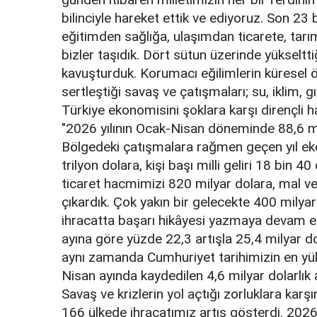
bilinciyle hareket ettik ve ediyoruz. Son 23 
eğitimden sağlığa, ulaşımdan ticarete, tarım
bizler taşıdık. Dört sütun üzerinde yükselt
kavuşturduk. Korumacı eğilimlerin küresel öl
sertleştiği savaş ve çatışmaları; su, iklim, g
Türkiye ekonomisini şoklara karşı dirençli ha
"2026 yılının Ocak-Nisan döneminde 88,6 mi
Bölgedeki çatışmalara rağmen geçen yıl ekon
trilyon dolara, kişi başı milli geliri 18 bin 4
ticaret hacmimizi 820 milyar dolara, mal ve
çıkardık. Çok yakın bir gelecekte 400 milyar d
ihracatta başarı hikâyesi yazmaya devam ed
ayına göre yüzde 22,3 artışla 25,4 milyar d
aynı zamanda Cumhuriyet tarihimizin en yükse
Nisan ayında kaydedilen 4,6 milyar dolarlık a
Savaş ve krizlerin yol açtığı zorluklara karş
166 ülkede ihracatımız artış gösterdi. 202