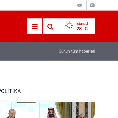
İstanbul
28 °C
Süreyya Yavuz Hanimefendi Adana Yedipinar 
17:30
Günün tüm
haberleri
Danişma Merkezini Ziyaret Etti
POLİTİKA