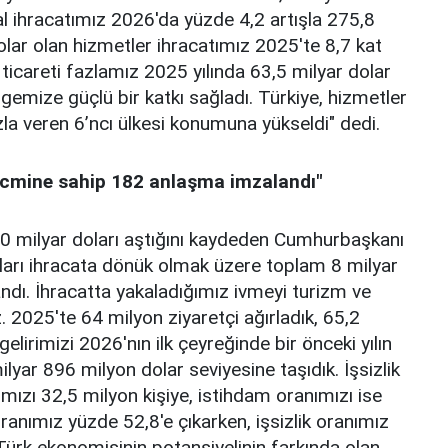
mal ihracatımız 2026'da yüzde 4,2 artışla 275,8
olar olan hizmetler ihracatımız 2025'te 8,7 kat
 ticareti fazlamız 2025 yılında 63,5 milyar dolar
gemize güçlü bir katkı sağladı. Türkiye, hizmetler
la veren 6’ncı ülkesi konumuna yükseldi" dedi.
acmine sahip 182 anlaşma imzalandı"
 10 milyar doları aştığını kaydeden Cumhurbaşkanı
arı ihracata dönük olmak üzere toplam 8 milyar
dı. İhracatta yakaladığımız ivmeyi turizm ve
 2025'te 64 milyon ziyaretçi ağırladık, 65,2
gelirimizi 2026'nın ilk çeyreğinde bir önceki yılın
yar 896 milyon dolar seviyesine taşıdık. İşsizlik
ımızı 32,5 milyon kişiye, istihdam oranımızı ise
ranımız yüzde 52,8'e çıkarken, işsizlik oranımız
 Türk ekonomisinin potansiyelinin farkında olan