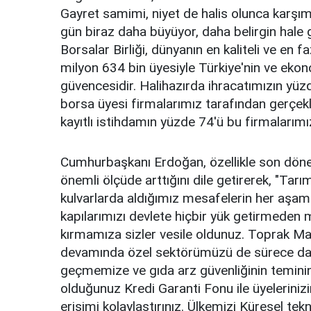
Gayret samimi, niyet de halis olunca karşı
gün biraz daha büyüyor, daha belirgin hale g
Borsalar Birliği, dünyanın en kaliteli ve en f
milyon 634 bin üyesiyle Türkiye'nin ve ekon
güvencesidir. Halihazırda ihracatımızın yüz
borsa üyesi firmalarımız tarafından gerçekle
kayıtlı istihdamın yüzde 74'ü bu firmalarımız
Cumhurbaşkanı Erdoğan, özellikle son döne
önemli ölçüde arttığını dile getirerek, "Tarı
kulvarlarda aldığımız mesafelerin her aşam
kapılarımızı devlete hiçbir yük getirmeden 
kırmamıza sizler vesile oldunuz. Toprak Mah
devamında özel sektörümüzü de sürece dah
geçmemize ve gıda arz güvenliğinin teminine
olduğunuz Kredi Garanti Fonu ile üyeleriniz
erişimi kolaylaştırınız. Ülkemizi Küresel tek