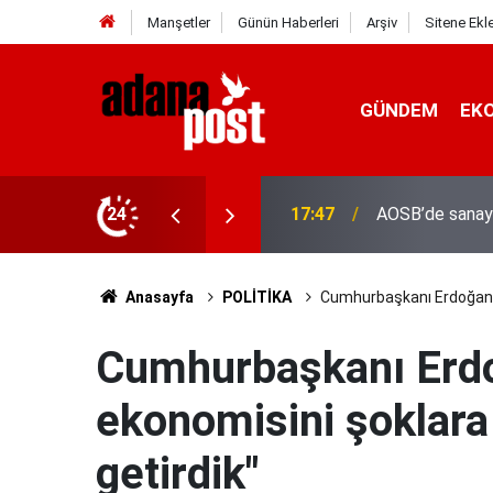
Manşetler
Günün Haberleri
Arşiv
Sitene Ekl
GÜNDEM
EK
24
17:41
Adana'da servis
Anasayfa
POLİTİKA
Cumhurbaşkanı Erdoğan: "
Cumhurbaşkanı Erdo
ekonomisini şoklara 
getirdik"