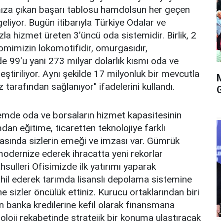
mıza çıkan başarı tablosu hamdolsun her geçen
eliyor. Bugün itibarıyla Türkiye Odalar ve
azla hizmet üreten 3’üncü oda sistemidir. Birlik, 2
omimizin lokomotifidir, omurgasıdır,
de 99'u yani 273 milyar dolarlık kısmı oda ve
ştiriliyor. Aynı şekilde 17 milyonluk bir mevcutla
 tarafından sağlanıyor" ifadelerini kullandı.
mde oda ve borsaların hizmet kapasitesinin
mdan eğitime, ticaretten teknolojiye farklı
asında sizlerin emeği ve imzası var. Gümrük
modernize ederek ihracatta yeni rekorlar
sulleri Ofisimizde ilk yatırımı yaparak
il ederek tarımda lisanslı depolama sistemine
 sizler öncülük ettiniz. Kurucu ortaklarından biri
in banka kredilerine kefil olarak finansmana
noloji rekabetinde stratejik bir konuma ulaştıracak