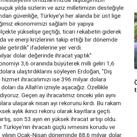
buçuk yılda sizlerin ve aziz milletimizin desteğiyle
dan güvenliğe, Türkiye'yi her alanda bir üst lige
tiğimiz ekonomimizi sağlam bir yapıya
çekte yükselişe geçtiği, ticari rekabetin giderek
ıda ve enerji krizlerinin takip ettiği bir dönemde
le getirdik" ifadelerine yer verdi.
lyar dolar değerinde ihracat yaptık"
omiyi 3,6 oranında büyüterek milli geliri 1,6
0 dolara ulaştırdıklarını söyleyen Erdoğan, "Dış
 hizmet ihracatımızı ise 396 milyar dolara
oları da Allah'ın izniyle aşacağız. Özellikle
iyoruz. Geçen ay ihracatımız önceki yılın aynı
olara ulaşarak nisan ayı rekorunu kırdı. Bu rakam
k aylık ikinci rekoru olarak kayıtlara geçti.
rtış, son 53 ayın en yüksek ihracat artışı oldu.
ın Türkiye'nin ihracatı güçlü ivmesini korudu ve
6 yılının Ocak-Nisan döneminde 88,6 milyar dolar