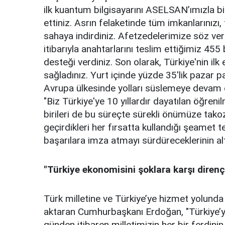
ilk kuantum bilgisayarını ASELSAN’ımızla bir
ettiniz. Asrın felaketinde tüm imkanlarınızı
sahaya indirdiniz. Afetzedelerimize söz ver
itibarıyla anahtarlarını teslim ettiğimiz 4
desteği verdiniz. Son olarak, Türkiye'nin ilk 
sağladınız. Yurt içinde yüzde 35'lik pazar pa
Avrupa ülkesinde yolları süslemeye devam 
"Biz Türkiye'ye 10 yıllardır dayatılan öğreni
birileri de bu süreçte sürekli önümüze tako
geçirdikleri her fırsatta kullandığı şeamet te
başarılara imza atmayı sürdüreceklerinin altı
"Türkiye ekonomisini şoklara karşı dirençl
Türk milletine ve Türkiye’ye hizmet yolunda 
aktaran Cumhurbaşkanı Erdoğan, "Türkiye’y
günden itibaren milletimizin her bir ferdini