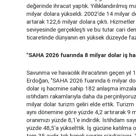
değerinde ihracat yaptık. Yıllıklandırılmış 
milyar dolara yükseldi. 2002'de 14 milyar d
artarak 122,6 milyar dolara çıktı. Hizmetler
seviyesinde gerçekleşti ve bu tutar cari den
ticaretinde dünyanın en yüksek düzeyde faz
"SAHA 2026 fuarında 8 milyar dolar iş h
Savunma ve havacılık ihracatının geçen yıl
Erdoğan, "SAHA 2026 fuarında 6 milyar dol
dolar iş hacmine sahip 182 anlaşma imzalan
istihdam rakamlarıyla daha da perçinliyoruz.
milyar dolar turizm geliri elde ettik. Turizm 
aynı dönemine göre yüzde 4,2 artırarak 9 mil
oranımızı yüzde 8,1'e indirdik. İstihdam say
yüzde 48,5'a yükselttik. İş gücüne katılma o
tam 35 aydır tek haneli seyrini sürdürüyor.