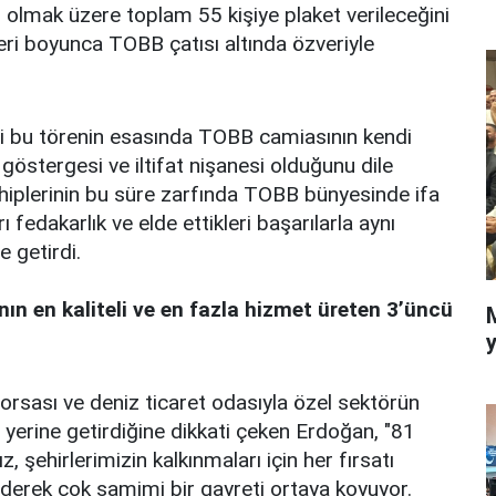
i olmak üzere toplam 55 kişiye plaket verileceğini
leri boyunca TOBB çatısı altında özveriyle
i bu törenin esasında TOBB camiasının kendi
göstergesi ve iltifat nişanesi olduğunu dile
ahiplerinin bu süre zarfında TOBB bünyesinde ifa
ı fedakarlık ve elde ettikleri başarılarla aynı
e getirdi.
nın en kaliteli ve en fazla hizmet üreten 3’üncü
y
orsası ve deniz ticaret odasıyla özel sektörün
 yerine getirdiğine dikkati çeken Erdoğan, "81
, şehirlerimizin kalkınmaları için her fırsatı
ederek çok samimi bir gayreti ortaya koyuyor.