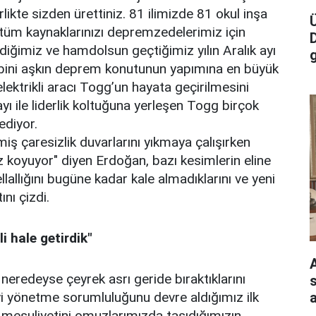
likte sizden ürettiniz. 81 ilimizde 81 okul inşa
, tüm kaynaklarınızı depremzedelerimiz için
diğimiz ve hamdolsun geçtiğimiz yılın Aralık ayı
g
55 bini aşkın deprem konutunun yapımına en büyük
elektrikli aracı Togg’un hayata geçirilmesini
yı ile liderlik koltuğuna yerleşen Togg birçok
ediyor.
lmiş çaresizlik duvarlarını yıkmaya çalışırken
z koyuyor" diyen Erdoğan, bazı kesimlerin eline
llallığını bugüne kadar kale almadıklarını ve yeni
nı çizdi.
i hale getirdik"
neredeyse çeyrek asrı geride bıraktıklarını
s
a
i yönetme sorumluluğunu devre aldığımız ilk
n mesuliyetini omuzlarımızda taşıdığımızın