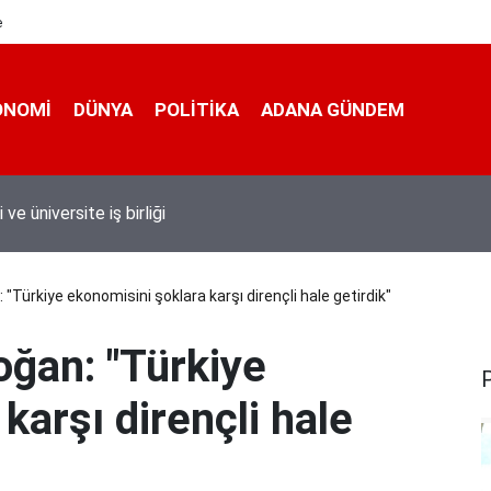
e
ONOMI
DÜNYA
POLİTİKA
ADANA GÜNDEM
 taşımacıları yeni plaka ihalesine tepki gösterdi
Türkiye ekonomisini şoklara karşı dirençli hale getirdik"
ğan: "Türkiye
karşı dirençli hale