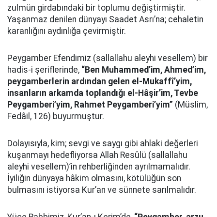
zulmün girdabındaki bir toplumu değiştirmiştir.
Yaşanmaz denilen dünyayı Saadet Asrı’na; cehaletin
karanlığını aydınlığa çevirmiştir.
Peygamber Efendimiz (sallallahu aleyhi vesellem) bir
hadis-i şeriflerinde,
“Ben Muhammed’im, Ahmed’im,
peygamberlerin ardından gelen el-Mukaffî’yim,
insanların arkamda toplandığı el-Hâşir’im, Tevbe
Peygamberi’yim, Rahmet Peygamberi’yim”
(Müslim,
Fedâil, 126) buyurmuştur.
Dolayısıyla, kim; sevgi ve saygı gibi ahlaki değerleri
kuşanmayı hedefliyorsa Allah Resûlü (sallallahu
aleyhi vesellem)’in rehberliğinden ayrılmamalıdır.
İyiliğin dünyaya hâkim olmasını, kötülüğün son
bulmasını istiyorsa Kur’an ve sünnete sarılmalıdır.