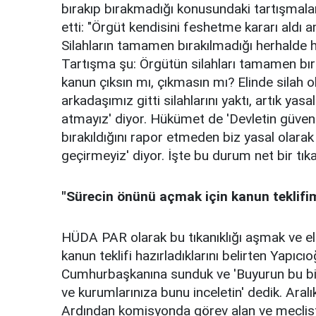
bırakıp bırakmadığı konusundaki tartışmalar
etti: "Örgüt kendisini feshetme kararı aldı 
Silahların tamamen bırakılmadığı herhalde her
Tartışma şu: Örgütün silahları tamamen bıra
kanun çıksın mı, çıkmasın mı? Elinde silah o
arkadaşımız gitti silahlarını yaktı, artık y
atmayız' diyor. Hükümet de 'Devletin güvenl
bırakıldığını rapor etmeden biz yasal olara
geçirmeyiz' diyor. İşte bu durum net bir tık
"Sürecin önünü açmak için kanun teklifim
HÜDA PAR olarak bu tıkanıklığı aşmak ve ell
kanun teklifi hazırladıklarını belirten Yapıcı
Cumhurbaşkanına sunduk ve 'Buyurun bu bir t
ve kurumlarınıza bunu inceletin' dedik. Aralı
Ardından komisyonda görev alan ve meclist