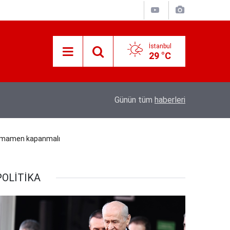
İstanbul
29 °C
ir kez
08:04
Tarsus'ta üzüm üreticileri fiyat farkına tepki
Günün tüm
haberleri
 tamamen kapanmalı
POLİTİKA