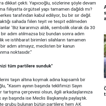
a dikkat çekti. Yapıcıoğlu, sözlerine şöyle devam
ama fiiliyatta örgütsel yapı tamamen dağıldı mı?
s
kes tarafından kabul ediliyor, bu bir sır değil.
a
ktığı sahada fiilen teyit ve tespit edilmeden
lanlar 'Biz kararımızı aldık, sembolik olarak da 30
asal bir adım atılmazsa biz bundan sonra adım
ik ve istihbarat birimleri silahların tamamen
k bir adım atmayız, meclisten bir kanun
anma noktasıdır."
izi tüm partilere sunduk"
erini taşın altına koymak adına kapsamlı bir
oğlu, "Kasım ayının başında teklifimizi Sayın
artışma çerçevesi olsun, ilgili arkadaşlarınıza
k ayı başında ise Meclis Başkanıyla paylaştık.
e grubu bulunan bütün partilere; hem AK