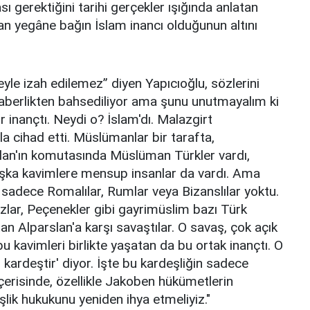
gerektiğini tarihi gerçekler ışığında anlatan
utan yegâne bağın İslam inancı olduğunun altını
yle izah edilemez” diyen Yapıcıoğlu, sözlerini
eraberlikten bahsediliyor ama şunu unutmayalım ki
r inançtı. Neydi o? İslam'dı. Malazgirt
a cihad etti. Müslümanlar bir tarafta,
slan'ın komutasında Müslüman Türkler vardı,
şka kavimlere mensup insanlar da vardı. Ama
sadece Romalılar, Rumlar veya Bizanslılar yoktu.
lar, Peçenekler gibi gayrimüslim bazı Türk
n Alparslan'a karşı savaştılar. O savaş, çok açık
 bu kavimleri birlikte yaşatan da bu ortak inançtı. O
kardeştir' diyor. İşte bu kardeşliğin sadece
erisinde, özellikle Jakoben hükümetlerin
ik hukukunu yeniden ihya etmeliyiz."