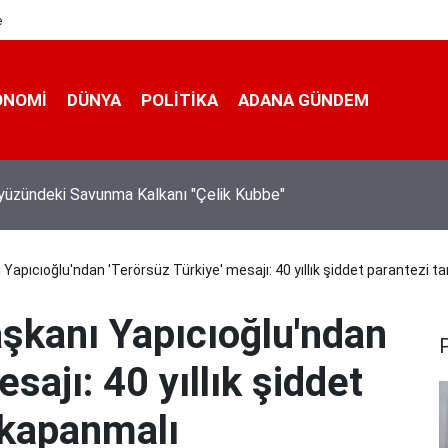
e
ONOMI
DÜNYA
POLİTİKA
ADANA GÜNDEM
nı Bahçeli: "(Çerçeve yasa) Bu imzayla bin yıllık kardeşliğimiz b
iştir"
Yapıcıoğlu'ndan 'Terörsüz Türkiye' mesajı: 40 yıllık şiddet parantezi
kanı Yapıcıoğlu'ndan
sajı: 40 yıllık şiddet
kapanmalı