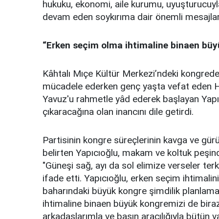
hukuku, ekonomi, aile kurumu, uyuşturucuy
devam eden soykırıma dair önemli mesajlar
“Erken seçim olma ihtimaline binaen büyü
Kâhtalı Mıçe Kültür Merkezi’ndeki kongred
mücadele ederken genç yaşta vefat eden
Yavuz'u rahmetle yâd ederek başlayan Yapı
çıkaracağına olan inancını dile getirdi.
Partisinin kongre süreçlerinin kavga ve gürü
belirten Yapıcıoğlu, makam ve koltuk peşinde
"Güneşi sağ, ayı da sol elimize verseler ter
ifade etti. Yapıcıoğlu, erken seçim ihtimali
baharındaki büyük kongre şimdilik planlam
ihtimaline binaen büyük kongremizi de bira
arkadaşlarımla ve basın aracılığıyla bütün v