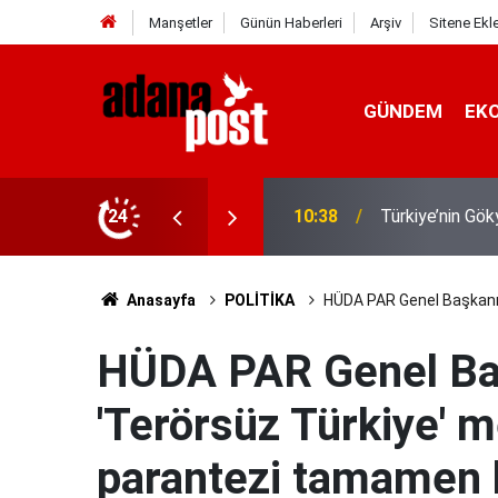
Manşetler
Günün Haberleri
Arşiv
Sitene Ekl
GÜNDEM
EK
MHP Genel Başka
 Kubbe"
24
08:11
daha tescillenm
Anasayfa
POLİTİKA
HÜDA PAR Genel Başkanı 
HÜDA PAR Genel Baş
'Terörsüz Türkiye' me
parantezi tamamen 