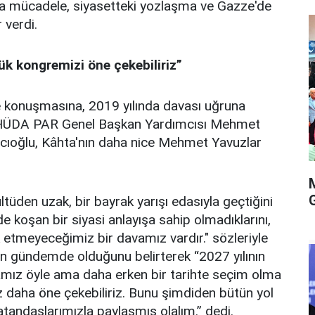
la mücadele, siyasetteki yozlaşma ve Gazze'de
 verdi.
k kongremizi öne çekebiliriz”
e konuşmasına, 2019 yılında davası uğruna
 HÜDA PAR Genel Başkan Yardımcısı Mehmet
cıoğlu, Kâhta'nın daha nice Mehmet Yavuzlar
ltüden uzak, bir bayrak yarışı edasıyla geçtiğini
 koşan bir siyasi anlayışa sahip olmadıklarını,
k etmeyeceğimiz bir davamız vardır." sözleriyle
nin gündemde olduğunu belirterek “2027 yılının
amız öyle ama daha erken bir tarihte seçim olma
z daha öne çekebiliriz. Bunu şimdiden bütün yol
atandaşlarımızla paylaşmış olalım.” dedi.