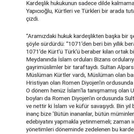
Kardeşlik hukukunun sadece dilde kalmaması 
Yapıcıoğlu, Kürtleri ve Türkleri bir arada t
çizdi.
“Aramızdaki hukuk kardeşlikten başka bir şe
şöyle sürdürdü: “1071'den beri bin yıllık b
1071'de Kürt'ü Türk'ü beraber kılan ortak bi
Meydanında İslam orduları Bizans ordularıyl
gayrimüslimler bir taraftaydı. Sultan Alpar
Müslüman Kürtler vardı, Müslüman olan ba
Hristiyan olan Romen Diyojen'in ordusunda 
O dönem henüz İslam'la tanışmamış olan Uz
boyları da Romen Diyojen'in ordusunda Sulta
ve nettir ki İslam ve küfür savaşıydı. Bin yıl
inanç bize 'Bütün inananlar, bütün müminler 
edebiyatını yapmakla yetinmemeli; zaman iç
yönetimleri döneminde zedelenen bu kardeşl