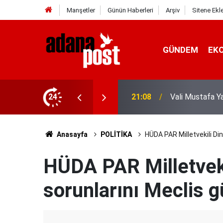
Manşetler
Günün Haberleri
Arşiv
Sitene Ekl
GÜNDEM
EK
 Değerlendirildi
24
14:48
Bosna-Hersek'te
Anasayfa
POLİTİKA
HÜDA PAR Milletvekili Di
HÜDA PAR Milletveki
sorunlarını Meclis 