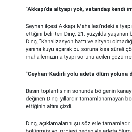
"Akkapı'da altyapı yok, vatandaş kendi i
Seyhan ilçesi Akkapı Mahallesi'ndeki altya
ettiğini belirten Dinç, 21. yüzyılda yaşana
Dinç, "Kanalizasyon hattı ve altyapı olmadığı
yanına kuyu açarak bu soruna kısa süreli çö
mahallemizin altyapı sorunu acilen çözüme k
"Ceyhan-Kadirli yolu adeta ölüm yoluna
Basın toplantısının sonunda bölgenin kanaya
değinen Dinç, yıllardır tamamlanamayan böl
ettiğinin altını çizdi.
Dinç, açıklamalarını şu sözlerle tamamladı:
bölünmüş yol projesi nedeniyle adeta ölüm