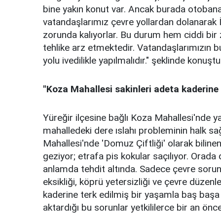
bine yakın konut var. Ancak burada otobana
vatandaşlarımız çevre yollardan dolanarak İ
zorunda kalıyorlar. Bu durum hem ciddi bi
tehlike arz etmektedir. Vatandaşlarımızın b
yolu ivedilikle yapılmalıdır." şeklinde konuştu
"Koza Mahallesi sakinleri adeta kaderine 
Yüreğir ilçesine bağlı Koza Mahallesi'nde y
mahalledeki dere ıslahı probleminin halk sağl
Mahallesi'nde 'Domuz Çiftliği' olarak bilinen
geziyor; etrafa pis kokular saçılıyor. Orada d
anlamda tehdit altında. Sadece çevre sorunu d
eksikliği, köprü yetersizliği ve çevre düzen
kaderine terk edilmiş bir yaşamla baş başa b
aktardığı bu sorunlar yetkililerce bir an önce