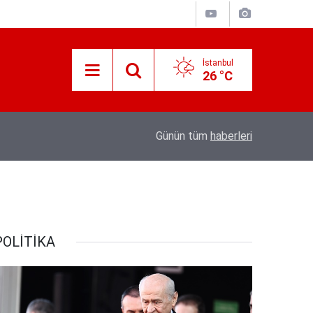
İstanbul
26 °C
10:46
Doğan: "Kredi limitleri her yıl enflasyon oranı
Günün tüm
haberleri
POLİTİKA