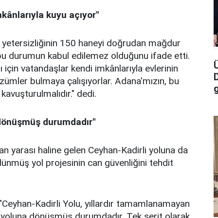
mkânlarıyla kuyu açıyor"
pı yetersizliğinin 150 haneyi doğrudan mağdur
n bu durumun kabul edilemez olduğunu ifade etti.
 için vatandaşlar kendi imkânlarıyla evlerinin
zümler bulmaya çalışıyorlar. Adana'mızın, bu
g
avuşturulmalıdır." dedi.
 dönüşmüş durumdadır"
n yarası haline gelen Ceyhan-Kadirli yoluna da
ünmüş yol projesinin can güvenliğini tehdit
 "Ceyhan-Kadirli Yolu, yıllardır tamamlanamayan
 yoluna dönüşmüş durumdadır. Tek şerit olarak