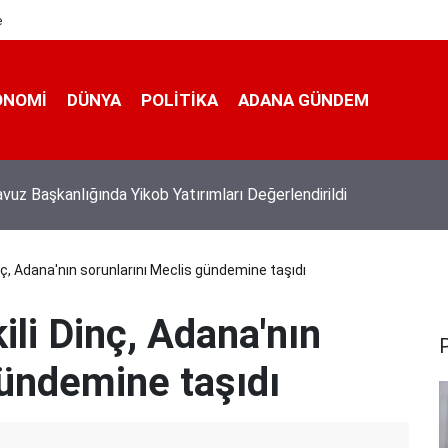
e
ONOMI
DÜNYA
POLİTİKA
ADANA GÜNDEM
n yola çıkan "Filistin Konvoyu" Adana'dan ayrıldı
nç, Adana'nın sorunlarını Meclis gündemine taşıdı
li Dinç, Adana'nın
gündemine taşıdı