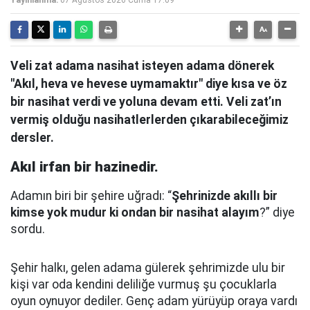
Yayınlanma:
07 Ağustos 2026 Cuma 17:09
Veli zat adama nasihat isteyen adama dönerek
"Akıl, heva ve hevese uymamaktır" diye kısa ve öz
bir nasihat verdi ve yoluna devam etti. Veli zat’ın
vermiş olduğu nasihatlerlerden çıkarabileceğimiz
dersler.
Akıl irfan bir hazinedir.
Adamın biri bir şehire uğradı: “
Şehrinizde akıllı bir
kimse yok mudur ki ondan bir nasihat alayım
?” diye
sordu.
Şehir halkı, gelen adama gülerek şehrimizde ulu bir
kişi var oda kendini deliliğe vurmuş şu çocuklarla
oyun oynuyor dediler.
Genç adam yürüyüp oraya vardı