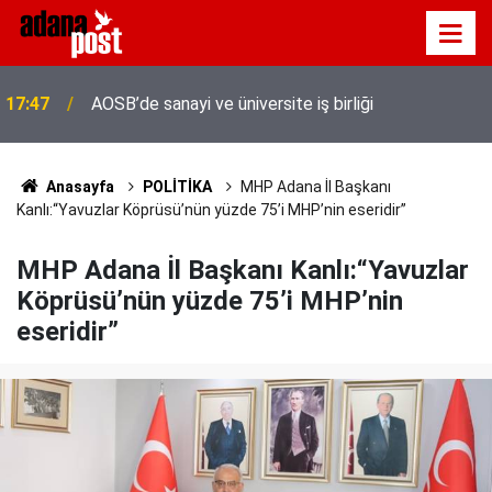
Adana'da servis taşımacıları yeni plaka ihalesine
17:41
tepki gösterdi
Anasayfa
POLİTİKA
MHP Adana İl Başkanı
Kanlı:“Yavuzlar Köprüsü’nün yüzde 75’i MHP’nin eseridir”
MHP Adana İl Başkanı Kanlı:“Yavuzlar
Köprüsü’nün yüzde 75’i MHP’nin
eseridir”