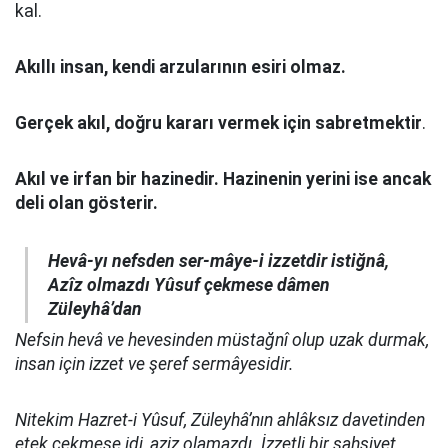
kal.
Akıllı insan, kendi arzularının esiri olmaz.
Gerçek akıl, doğru kararı vermek için sabretmektir
.
Akıl ve irfan bir hazinedir. Hazinenin yerini ise ancak
deli olan gösterir.
Hevâ-yı nefsden ser-mâye-i izzetdir istiğnâ,
Azîz olmazdı Yûsuf çekmese dâmen
Züleyhâ’dan
Nefsin hevâ ve hevesinden müstağnî olup uzak durmak,
insan için izzet ve şeref sermâyesidir.
Nitekim Hazret-i Yûsuf, Züleyhâ’nın ahlâksız davetinden
etek çekmese idi, aziz olamazdı. İzzetli bir şahsiyet