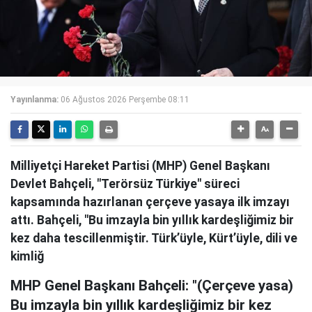
Yayınlanma:
06 Ağustos 2026 Perşembe 08:11
Milliyetçi Hareket Partisi (MHP) Genel Başkanı
Devlet Bahçeli, "Terörsüz Türkiye" süreci
kapsamında hazırlanan çerçeve yasaya ilk imzayı
attı. Bahçeli, "Bu imzayla bin yıllık kardeşliğimiz bir
kez daha tescillenmiştir. Türk’üyle, Kürt’üyle, dili ve
kimliğ
MHP Genel Başkanı Bahçeli: "(Çerçeve yasa)
Bu imzayla bin yıllık kardeşliğimiz bir kez