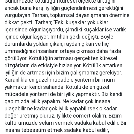
Günümüzde kötülüğün küresel ölçekte arttığını
ancak buna karşı iyiliğin güçlendirilmesi gerektiğini
vurgulayan Tarhan, toplumsal dayanışmanın önemine
dikkat çekti. Tarhan; “Eski kuşaklar yokluklar
içerisinde olgunlaşıyordu, şimdiki kuşaklar ise varlık
içinde olgunlaşıyor. İmtihan şekli değişti. Böyle
durumlarda yoldan çıkan, raydan çıkan ve hiç
ummadığınız insanların ortaya çıkması daha fazla
görülüyor. Kötülüğün artması gerçekten küresel
rüzgârların da etkisiyle hızlanıyor. Kötülük artarken
iyiliğin de artması için bizim çalışmamız gerekiyor.
Karanlıkla en güzel mücadele yöntemi bir mum
yakmaktır kendi sahanda. Kötülükle en güzel
mücadele yöntemi de bir iyilik yapmaktır. Biz kendi
çapımızda iyilik yapalım. Ne kadar çok insana
ulaşabilir ne kadar çok iyilik yapabilirsek o kadar
değer üretmiş oluruz. İyilikte cömert olalım. Bizim
kültürümüzde selam vermek sadaka kabul edilir. Bir
insana tebessüm etmek sadaka kabul edilir,