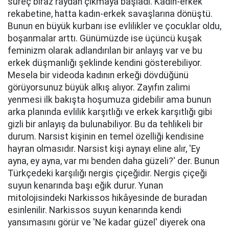
süreç biraz raydan çıkmaya başladı. Kadın-erkek
rekabetine, hatta kadın-erkek savaşlarına dönüştü.
Bunun en büyük kurbanı ise evlilikler ve çocuklar oldu,
boşanmalar arttı. Günümüzde ise üçüncü kuşak
feminizm olarak adlandırılan bir anlayış var ve bu
erkek düşmanlığı şeklinde kendini gösterebiliyor.
Mesela bir videoda kadının erkeği dövdüğünü
görüyorsunuz büyük alkış alıyor. Zayıfın zalimi
yenmesi ilk bakışta hoşumuza gidebilir ama bunun
arka planında evlilik karşıtlığı ve erkek karşıtlığı gibi
gizli bir anlayış da bulunabiliyor. Bu da tehlikeli bir
durum. Narsist kişinin en temel özelliği kendisine
hayran olmasıdır. Narsist kişi aynayı eline alır, 'Ey
ayna, ey ayna, var mı benden daha güzeli?' der. Bunun
Türkçedeki karşılığı nergis çiçeğidir. Nergis çiçeği
suyun kenarında başı eğik durur. Yunan
mitolojisindeki Narkissos hikâyesinde de buradan
esinlenilir. Narkissos suyun kenarında kendi
yansımasını görür ve 'Ne kadar güzel' diyerek ona