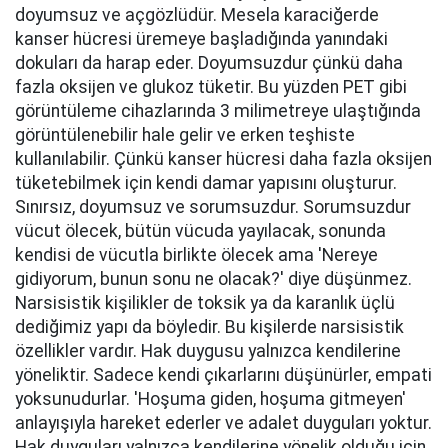
doyumsuz ve açgözlüdür. Mesela karaciğerde
kanser hücresi üremeye başladığında yanındaki
dokuları da harap eder. Doyumsuzdur çünkü daha
fazla oksijen ve glukoz tüketir. Bu yüzden PET gibi
görüntüleme cihazlarında 3 milimetreye ulaştığında
görüntülenebilir hale gelir ve erken teşhiste
kullanılabilir. Çünkü kanser hücresi daha fazla oksijen
tüketebilmek için kendi damar yapısını oluşturur.
Sınırsız, doyumsuz ve sorumsuzdur. Sorumsuzdur
vücut ölecek, bütün vücuda yayılacak, sonunda
kendisi de vücutla birlikte ölecek ama 'Nereye
gidiyorum, bunun sonu ne olacak?' diye düşünmez.
Narsisistik kişilikler de toksik ya da karanlık üçlü
dediğimiz yapı da böyledir. Bu kişilerde narsisistik
özellikler vardır. Hak duygusu yalnızca kendilerine
yöneliktir. Sadece kendi çıkarlarını düşünürler, empati
yoksunudurlar. 'Hoşuma giden, hoşuma gitmeyen'
anlayışıyla hareket ederler ve adalet duyguları yoktur.
Hak duyguları yalnızca kendilerine yönelik olduğu için