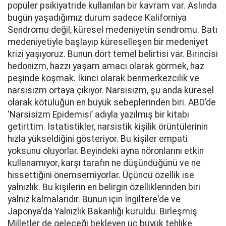
popüler psikiyatride kullanılan bir kavram var. Aslında
bugün yaşadığımız durum sadece Kaliforniya
Sendromu değil, küresel medeniyetin sendromu. Batı
medeniyetiyle başlayıp küreselleşen bir medeniyet
krizi yaşıyoruz. Bunun dört temel belirtisi var. Birincisi
hedonizm, hazzı yaşam amacı olarak görmek, haz
peşinde koşmak. İkinci olarak benmerkezcilik ve
narsisizm ortaya çıkıyor. Narsisizm, şu anda küresel
olarak kötülüğün en büyük sebeplerinden biri. ABD’de
‘Narsisizm Epidemisi’ adıyla yazılmış bir kitabı
getirttim. İstatistikler, narsistik kişilik örüntülerinin
hızla yükseldiğini gösteriyor. Bu kişiler empati
yoksunu oluyorlar. Beyindeki ayna nöronlarını etkin
kullanamıyor, karşı tarafın ne düşündüğünü ve ne
hissettiğini önemsemiyorlar. Üçüncü özellik ise
yalnızlık. Bu kişilerin en belirgin özelliklerinden biri
yalnız kalmalarıdır. Bunun için İngiltere'de ve
Japonya'da Yalnızlık Bakanlığı kuruldu. Birleşmiş
Milletler de geleceği bekleyen üç büyük tehlike