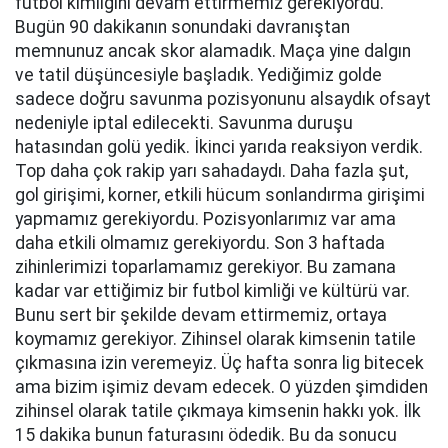
futbol kimliğini devam ettirmemiz gerekiyordu.
Bugün 90 dakikanın sonundaki davranıştan
memnunuz ancak skor alamadık. Maça yine dalgın
ve tatil düşüncesiyle başladık. Yediğimiz golde
sadece doğru savunma pozisyonunu alsaydık ofsayt
nedeniyle iptal edilecekti. Savunma duruşu
hatasından golü yedik. İkinci yarıda reaksiyon verdik.
Top daha çok rakip yarı sahadaydı. Daha fazla şut,
gol girişimi, korner, etkili hücum sonlandırma girişimi
yapmamız gerekiyordu. Pozisyonlarımız var ama
daha etkili olmamız gerekiyordu. Son 3 haftada
zihinlerimizi toparlamamız gerekiyor. Bu zamana
kadar var ettiğimiz bir futbol kimliği ve kültürü var.
Bunu sert bir şekilde devam ettirmemiz, ortaya
koymamız gerekiyor. Zihinsel olarak kimsenin tatile
çıkmasına izin veremeyiz. Üç hafta sonra lig bitecek
ama bizim işimiz devam edecek. O yüzden şimdiden
zihinsel olarak tatile çıkmaya kimsenin hakkı yok. İlk
15 dakika bunun faturasını ödedik. Bu da sonucu