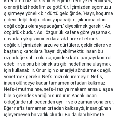
ister ama biz narsistik enerjimizi terbiye edebilirsek,
o enerji bizi hedefimize götürür. İçimizden egomuzu
şişirmeye yönelik bir dürtü geldiğinde, 'Hayır, hoşuma
gideni değil doğru olanı yapacağım, çıkarıma olanı
değil doğru olanı yapacağım.' diyebilmek gerekir. Asıl
özgürlük budur. Asıl özgürlük kafana göre yaşamak,
duvarları yıkıp zincirleri kırarak hareket etmek
değildir. İçimizdeki arzu ve dürtülere, çeldiricilere ve
baştan çıkarıcılara 'hayır' diyebilmektir. İnsan bu
özgürlüğe sahip olursa, içindeki kötü parçayı kontrol
edebilir ve onu bir binek atı gibi hedeflerine ulaşmak
için kullanabilir. Onun için o enerjiyi söndürmek değil,
yönetmek gerekir. Nefsimizi öldüremeyiz. Nefis,
insan ölünceye kadar tamamen ortadan kalkmaz.
Nefs-i mutmainne, nefs-i raziye makamlarına ulaşsa
bile o çekirdek varlığını sürdürür. Ancak insan
öldüğünde ruh bedenden ayrılır ve o zaman sona erer.
Eğer nefis tamamen ortadan kalksaydı, insan günah
işleyemeyen bir varlık olurdu. Bu da ilahi hikmete