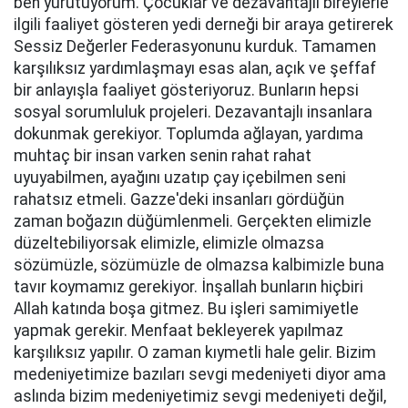
ben yürütüyorum. Çocuklar ve dezavantajlı bireylerle
ilgili faaliyet gösteren yedi derneği bir araya getirerek
Sessiz Değerler Federasyonunu kurduk. Tamamen
karşılıksız yardımlaşmayı esas alan, açık ve şeffaf
bir anlayışla faaliyet gösteriyoruz. Bunların hepsi
sosyal sorumluluk projeleri. Dezavantajlı insanlara
dokunmak gerekiyor. Toplumda ağlayan, yardıma
muhtaç bir insan varken senin rahat rahat
uyuyabilmen, ayağını uzatıp çay içebilmen seni
rahatsız etmeli. Gazze'deki insanları gördüğün
zaman boğazın düğümlenmeli. Gerçekten elimizle
düzeltebiliyorsak elimizle, elimizle olmazsa
sözümüzle, sözümüzle de olmazsa kalbimizle buna
tavır koymamız gerekiyor. İnşallah bunların hiçbiri
Allah katında boşa gitmez. Bu işleri samimiyetle
yapmak gerekir. Menfaat bekleyerek yapılmaz
karşılıksız yapılır. O zaman kıymetli hale gelir. Bizim
medeniyetimize bazıları sevgi medeniyeti diyor ama
aslında bizim medeniyetimiz sevgi medeniyeti değil,