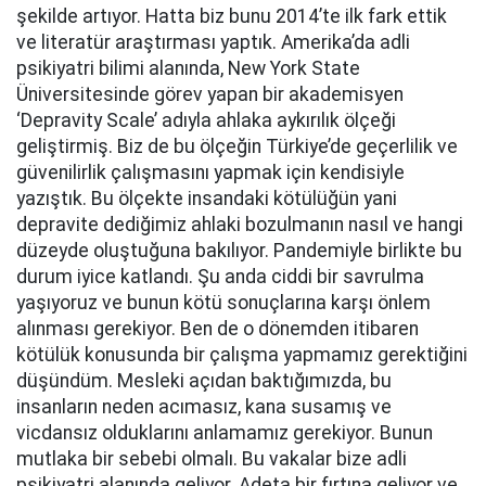
şekilde artıyor. Hatta biz bunu 2014’te ilk fark ettik
ve literatür araştırması yaptık. Amerika’da adli
psikiyatri bilimi alanında, New York State
Üniversitesinde görev yapan bir akademisyen
‘Depravity Scale’ adıyla ahlaka aykırılık ölçeği
geliştirmiş. Biz de bu ölçeğin Türkiye’de geçerlilik ve
güvenilirlik çalışmasını yapmak için kendisiyle
yazıştık. Bu ölçekte insandaki kötülüğün yani
depravite dediğimiz ahlaki bozulmanın nasıl ve hangi
düzeyde oluştuğuna bakılıyor. Pandemiyle birlikte bu
durum iyice katlandı. Şu anda ciddi bir savrulma
yaşıyoruz ve bunun kötü sonuçlarına karşı önlem
alınması gerekiyor. Ben de o dönemden itibaren
kötülük konusunda bir çalışma yapmamız gerektiğini
düşündüm. Mesleki açıdan baktığımızda, bu
insanların neden acımasız, kana susamış ve
vicdansız olduklarını anlamamız gerekiyor. Bunun
mutlaka bir sebebi olmalı. Bu vakalar bize adli
psikiyatri alanında geliyor. Adeta bir fırtına geliyor ve