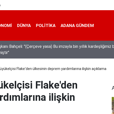
e
ONOMI
DÜNYA
POLİTİKA
ADANA GÜNDEM
üreticileri fiyat farkına tepki gösterdi
yükelçisi Flake'den ülkesinin deprem yardımlarına ilişkin açıklama
kelçisi Flake'den
dımlarına ilişkin