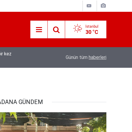
İstanbul
30 °C
07:45
Jandarmadan yaylacılara dolandırıcılık uyarıs
Günün tüm
haberleri
ADANA GÜNDEM