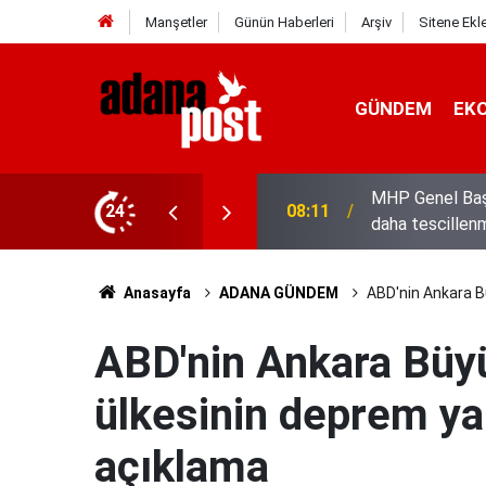
Manşetler
Günün Haberleri
Arşiv
Sitene Ekl
GÜNDEM
EK
yla bin yıllık kardeşliğimiz bir kez
24
08:04
Tarsus'ta üzüm 
Anasayfa
ADANA GÜNDEM
ABD'nin Ankara Bü
ABD'nin Ankara Büyü
ülkesinin deprem yar
açıklama