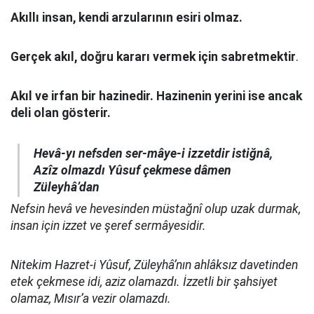
Akıllı insan, kendi arzularının esiri olmaz.
Gerçek akıl, doğru kararı vermek için sabretmektir
.
Akıl ve irfan bir hazinedir. Hazinenin yerini ise ancak
deli olan gösterir.
Hevâ-yı nefsden ser-mâye-i izzetdir istiğnâ,
Azîz olmazdı Yûsuf çekmese dâmen
Züleyhâ’dan
Nefsin hevâ ve hevesinden müstağnî olup uzak durmak,
insan için izzet ve şeref sermâyesidir.
Nitekim Hazret-i Yûsuf, Züleyhâ’nın ahlâksız davetinden
etek çekmese idi, aziz olamazdı. İzzetli bir şahsiyet
olamaz, Mısır’a vezir olamazdı.