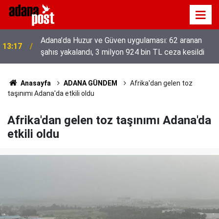
Adana’da Huzur ve Güven uygulaması: 62 aranan
13:17
şahıs yakalandı, 3 milyon 924 bin TL ceza kesildi
52 yıldır el emeğiyle üretiyor, mesleğin yok
13:01
olmamasına karşı direniyor
Anasayfa
ADANA GÜNDEM
Afrika'dan gelen toz
taşınımı Adana'da etkili oldu
Afrika'dan gelen toz taşınımı Adana'da
etkili oldu