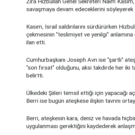
Zira Hizbullah Genel Sekreteri Naim Kasım, 
savaşmaya devam edeceklerini söyleyerek a
Kasım, İsrail saldırılarını sürdürürken Hizb
çekmesinin "teslimiyet ve yenilgi" anlamına
ilan etti.
Cumhurbaşkanı Joseph Avn ise "şartlı" ateşk
"son fırsat" olduğunu, aksi takdirde her iki
belirtti.
Ülkedeki Şiileri temsil ettiği için yapacağ
Berri ise bugün ateşkese ilişkin tavrını orta
Berri, ateşkesin kara, deniz ve havada hiçb
uygulanması gerektiğini kaydederek anlaşma