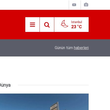
İstanbul
23 °C
Süreyya Yavuz Hanimefendi Adana Yedipinar 
17:30
Günün tüm
haberleri
Danişma Merkezini Ziyaret Etti
Dünya