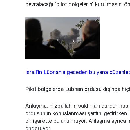
devralacağı "pilot bölgelerin" kurulmasını ö
İsrail'in Lübnan'a geceden bu yana düzenlediğ
Pilot bölgelerde Lübnan ordusu dışında hiç
Anlaşma, Hizbullah'ın saldırıları durdurması
ordusunun konuşlanması şartını getirirken İs
bir işarette bulunulmuyor. Anlaşma ayrıca
öngörüyor.