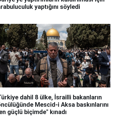
arabuluculuk yaptığını söyledi
ürkiye dahil 8 ülke, İsrailli bakanların
öncülüğünde Mescid-i Aksa baskınlarını
"en güçlü biçimde" kınadı