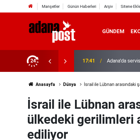
Manşetler
Günün Haberleri
Arşiv
Sitene Ekl
GÜNDEM
EK
24
17:41
Adana'da servis
Anasayfa
Dünya
İsrail ile Lübnan arasındaki 
İsrail ile Lübnan ara
ülkedeki gerilimleri
ediliyor