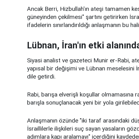
Ancak Berri, Hizbullah'ın ateşi tamamen kes
güneyinden çekilmesi" şartını getirirken İsrai
ifadelerin sınırlandırıldığı anlaşmanın bu hal
Lübnan, İran'ın etki alanınd
Siyasi analist ve gazeteci Munir er-Rabi, a
yapısal bir değişimi ve Lübnan meselesini İr
dile getirdi.
Rabi, barışa elverişli koşullar olmamasına 
barışla sonuçlanacak yeni bir yola girilebil
Anlaşmanın özünde "iki taraf arasındaki düş
İsraillilerle ilişkileri suç sayan yasaların 
adımlara kapı aralamayı" içerdiğini kayde