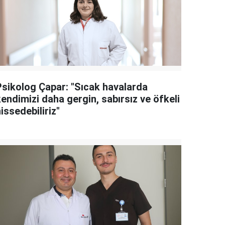
Psikolog Çapar: "Sıcak havalarda
endimizi daha gergin, sabırsız ve öfkeli
issedebiliriz"