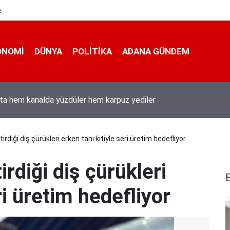
e
ONOMI
DÜNYA
POLİTİKA
ADANA GÜNDEM
ı Duran’ın “Dijital Egemenlik Ekseninde 2. İletişim Şûrası ve Türkiy
izyonu” başlıklı makales
irdiği diş çürükleri erken tanı kitiyle seri üretim hedefliyor
irdiği diş çürükleri
E
ri üretim hedefliyor