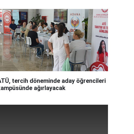
ATÜ, tercih döneminde aday öğrencileri
kampüsünde ağırlayacak