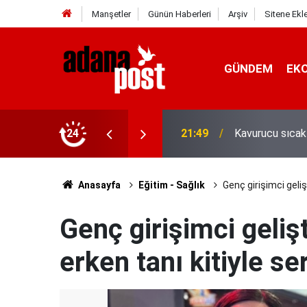
Manşetler
Günün Haberleri
Arşiv
Sitene Ekl
GÜNDEM
EK
İletişim Başkan
z yediler
24
21:31
Yeni İletişim V
Anasayfa
Eğitim - Sağlık
Genç girişimci gelişt
Genç girişimci gelişt
erken tanı kitiyle se