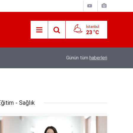
İstanbul
23 °C
e’nin
21:25
Akyaka'yı aratmayan Bucak Vadisi doğaseverl
Günün tüm
haberleri
ğitim - Sağlık