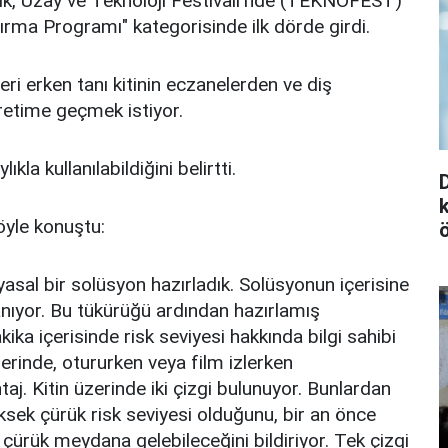
lık, Uzay ve Teknoloji Festivali'nde (TEKNOFEST)
dırma Programı" kategorisinde ilk dörde girdi.
leri erken tanı kitinin eczanelerden ve diş
üretime geçmek istiyor.
kla kullanılabildiğini belirtti.
şöyle konuştu:
myasal bir solüsyon hazırladık. Solüsyonun içerisine
lanıyor. Bu tükürüğü ardından hazırlamış
a içerisinde risk seviyesi hakkında bilgi sahibi
erlerinde, otururken veya film izlerken
aj. Kitin üzerinde iki çizgi bulunuyor. Bunlardan
ksek çürük risk seviyesi olduğunu, bir an önce
 çürük meydana gelebileceğini bildiriyor. Tek çizgi