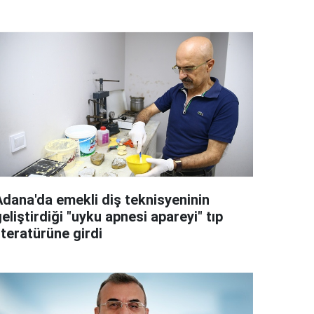
Adana'da emekli diş teknisyeninin
eliştirdiği "uyku apnesi apareyi" tıp
iteratürüne girdi