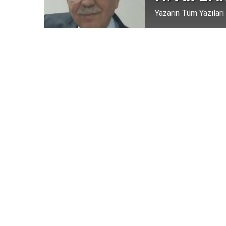
Yazarın Tüm Yazıları
Helâlden Güzele
Yayınlanma:
06 Ağustos 2026 Perşembe 23:35