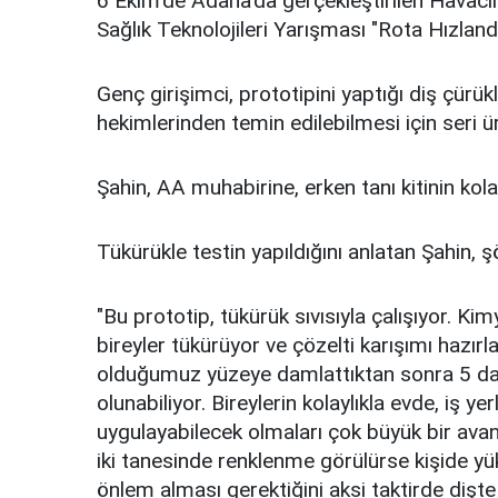
6 Ekim'de Adana'da gerçekleştirilen Havacı
Sağlık Teknolojileri Yarışması "Rota Hızlan
Genç girişimci, prototipini yaptığı diş çürük
hekimlerinden temin edilebilmesi için seri 
Şahin, AA muhabirine, erken tanı kitinin kolaylı
Tükürükle testin yapıldığını anlatan Şahin, 
"Bu prototip, tükürük sıvısıyla çalışıyor. Ki
bireyler tükürüyor ve çözelti karışımı hazır
olduğumuz yüzeye damlattıktan sonra 5 dakik
olunabiliyor. Bireylerin kolaylıkla evde, iş y
uygulayabilecek olmaları çok büyük bir avant
iki tanesinde renklenme görülürse kişide yü
önlem alması gerektiğini aksi taktirde dişte