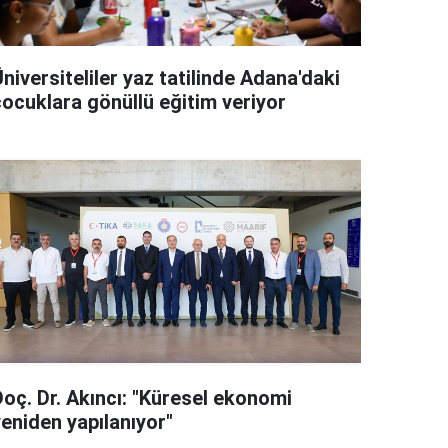
niversiteliler yaz tatilinde Adana'daki
çocuklara gönüllü eğitim veriyor
Doç. Dr. Akıncı: "Küresel ekonomi
yeniden yapılanıyor"