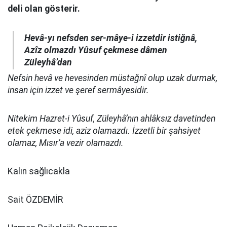
deli olan gösterir.
Hevâ-yı nefsden ser-mâye-i izzetdir istiğnâ,
Azîz olmazdı Yûsuf çekmese dâmen
Züleyhâ’dan
Nefsin hevâ ve hevesinden müstağnî olup uzak durmak,
insan için izzet ve şeref sermâyesidir.
Nitekim Hazret-i Yûsuf, Züleyhâ’nın ahlâksız davetinden
etek çekmese idi, aziz olamazdı. İzzetli bir şahsiyet
olamaz, Mısır’a vezir olamazdı.
Kalın sağlıcakla
Sait ÖZDEMİR