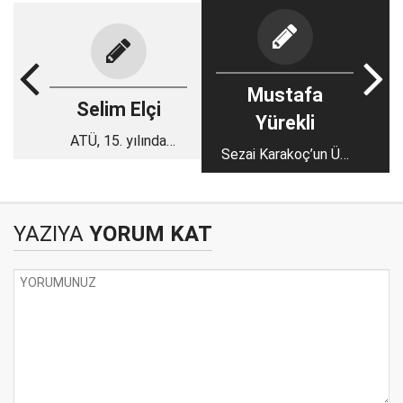
Mustafa
Selim Elçi
Yürekli
ATÜ, 15. yılında
Sezai Karakoç’un Üç
“ATÜ’ye Değer
Türkiye Tasavvuru:
Katanlar Ödül Töreni”
Türkiye, Türkiyeleri ve
Yapıldı
Türkiyemiz
YAZIYA
YORUM KAT