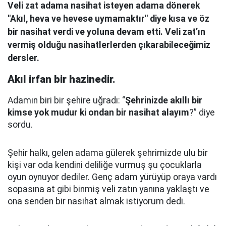
Veli zat adama nasihat isteyen adama dönerek
"Akıl, heva ve hevese uymamaktır" diye kısa ve öz
bir nasihat verdi ve yoluna devam etti. Veli zat’ın
vermiş olduğu nasihatlerlerden çıkarabileceğimiz
dersler.
Akıl irfan bir hazinedir.
Adamın biri bir şehire uğradı: “
Şehrinizde akıllı bir
kimse yok mudur ki ondan bir nasihat alayım
?” diye
sordu.
Şehir halkı, gelen adama gülerek şehrimizde ulu bir
kişi var oda kendini deliliğe vurmuş şu çocuklarla
oyun oynuyor dediler.
Genç adam yürüyüp oraya vardı
sopasına at gibi binmiş veli zatın yanına yaklaştı
ve
ona senden bir nasihat almak istiyorum dedi.