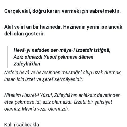
Gerçek akıl, doğru kararı vermek için sabretmektir
.
Akıl ve irfan bir hazinedir. Hazinenin yerini ise ancak
deli olan gösterir.
Hevâ-yı nefsden ser-mâye-i izzetdir istiğnâ,
Azîz olmazdı Yûsuf çekmese dâmen
Züleyhâ’dan
Nefsin hevâ ve hevesinden müstağnî olup uzak durmak,
insan için izzet ve şeref sermâyesidir.
Nitekim Hazret-i Yûsuf, Züleyhâ’nın ahlâksız davetinden
etek çekmese idi, aziz olamazdı. İzzetli bir şahsiyet
olamaz, Mısır’a vezir olamazdı.
Kalın sağlıcakla