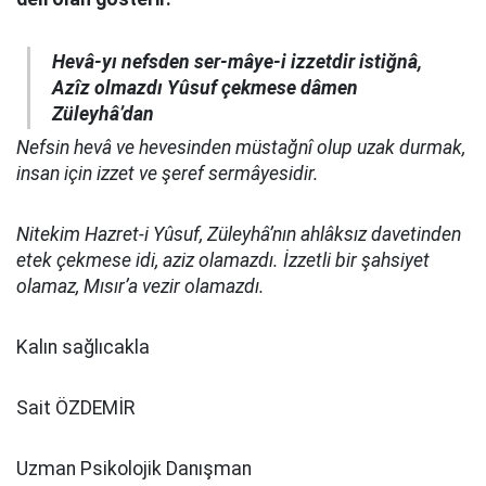
Hevâ-yı nefsden ser-mâye-i izzetdir istiğnâ,
Azîz olmazdı Yûsuf çekmese dâmen
Züleyhâ’dan
Nefsin hevâ ve hevesinden müstağnî olup uzak durmak,
insan için izzet ve şeref sermâyesidir.
Nitekim Hazret-i Yûsuf, Züleyhâ’nın ahlâksız davetinden
etek çekmese idi, aziz olamazdı. İzzetli bir şahsiyet
olamaz, Mısır’a vezir olamazdı.
Kalın sağlıcakla
Sait ÖZDEMİR
Uzman Psikolojik Danışman