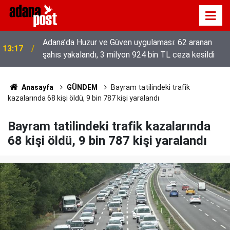
Adana’da Huzur ve Güven uygulaması: 62 aranan
13:17
şahıs yakalandı, 3 milyon 924 bin TL ceza kesildi
52 yıldır el emeğiyle üretiyor, mesleğin yok
13:01
olmamasına karşı direniyor
Anasayfa
GÜNDEM
Bayram tatilindeki trafik
kazalarında 68 kişi öldü, 9 bin 787 kişi yaralandı
Bayram tatilindeki trafik kazalarında
68 kişi öldü, 9 bin 787 kişi yaralandı