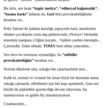
Bir defa, sen bırak
“özgür medya”, “editoryal bağımsızlık”,
“basına baskı”
laflarını da,
Gezi
’deki provokatörlüğünün
hesabını ver...
Polis Taksim’de katliam hazırlığı yapıyordu hani; annelerinin
elinden çocuklarını zorla alıp götürüyordu. (Nereye? Herhalde
temerküz kampına.) Oğlun kayıptı... Validen yardım istemiştin...
Çaresizdin. Daha olmadı,
TOMA
’ların altına yatacaktın...
Sen önce bu sorumsuz aymazlığın, bu
“sofistike
provokatörlüğün”
hesabını ver...
Normal ülkelerde olsa, sokağa bile çıkarmazlardı seni...
Kaldı ki, normal ve vicdanlı bir insan böyle bir durumda utanır,
sokağa çıkmazdı, affedilmesi için bin kapı aşındırırdı. Ama sen
büyük bir pişkinlikle gazeteciliğe devam ediyorsun, hiç
utanmıyorsun ve galiba hiç utanmayacaksın.
Uzatmayalım...