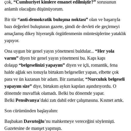
çok,
“Cumhuriyet kimlere emanet edilmiştir?”
sorusunun
anlamlı olacağını düşünüyorum.
Bir tür
“anti-demokratik buluşma noktası”
olan ve başarıyla
bazı değerleri buluşturan gazete, şimdi de devleti ele geçirmeyi
amaçlamış dikey hiyerarşik örgütlenmenin müntesiplerine yataklık
yapıyor.
Ona uygun bir genel yayın yönetmeni buldular...
“Her yola
varım”
diyen bir genel yayın yönetmeni bu. Kapı kapı
dolaşıp
“belgeselinizi yapayım”
diyen ve içli, romantik, fena
halde ağlak ses tonuyla birtakım belgeseller yapan, elbette çok
para ve ün kazanan bir adam. Bir zamanlar,
“Nurculuk belgeseli
yapayım size”
diye, birtakım aykırı kapıları aşındırıyordu. O
dönemde muvaffak olamadı. Belki bu dönemde yapar.
Belki
Pensilvanya
’daki zatı dahil eder çalışmasına. Kısmet artık.
Son cürümünden başlayalım:
Başbakan
Davutoğlu
’nu mahkemeye vereceğini söylemişti.
Gazetesine de manşet yapmıştı.