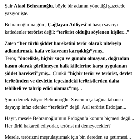
Şair
Ataol Behramoğlu
, böyle bir adamın yönettiği gazetede
yazıyor işte.
Behramoğlu’na göre,
Çağlayan Adliyesi
’ni basıp savcıyı
katledenler
terörist
değil;
“terörist olduğu söylenen kişiler...”
Zaten
“her türlü şiddet hareketini terör olarak niteleyip
adlandırmak, kafa ve kavram karışıklığı”
ymış...
Terör,
“öncelikle, hiçbir suçu ve günahı olmayan, doğrudan
hasım olarak görülmeyen halk kitlelerine karşı uygulanan
şiddet hareketi”
ymiş... Çünkü
“hiçbir terör ve terörist, devlet
teröründen ve devletin tepesindeki teröristlerden daha
tehlikeli ve tahrip edici olamaz”
mış...
Şunu demek istiyor Behramoğlu: Savcının şakağına tabanca
dayayıp infaz edenler
“terörist”
değil. Asıl terörist Erdoğan...
Hayır, mesele Behramoğlu’nun Erdoğan’a konum biçmesi değil...
Her türlü hakareti ediyorlar, terörist mi demeyecekler?
Mesele, terörizmi meşrulaştırmak için bin dereden su getirmesi...