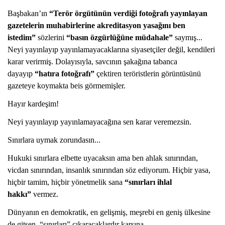
Başbakan’ın
“Terör örgütünün verdiği fotoğrafı yayınlayan
gazetelerin muhabirlerine akreditasyon yasağını ben
istedim”
sözlerini
“basın özgürlüğüne müdahale”
saymış...
Neyi yayınlayıp yayınlamayacaklarına siyasetçiler değil, kendileri
karar verirmiş. Dolayısıyla, savcının şakağına tabanca
dayayıp
“hatıra fotoğrafı”
çektiren teröristlerin görüntüsünü
gazeteye koymakta beis görmemişler.
Hayır kardeşim!
Neyi yayınlayıp yayınlamayacağına sen karar veremezsin.
Sınırlara uymak zorundasın...
Hukuki sınırlara elbette uyacaksın ama ben ahlak sınırından,
vicdan sınırından, insanlık sınırından söz ediyorum. Hiçbir yasa,
hiçbir tamim, hiçbir yönetmelik sana
“sınırları ihlal
hakkı”
vermez.
Dünyanın en demokratik, en gelişmiş, meşrebi en geniş ülkesine
de gitsen, “sınırları” çıkaracaklardır karşına.