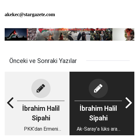
akekec@stargazete.com
Önceki ve Sonraki Yazılar
İbrahim Halil
İbrahim Halil
Sipahi
Sipahi
PKK’dan Ermeni
Ak-Saray’a lüks araç
taktiği,
filosu