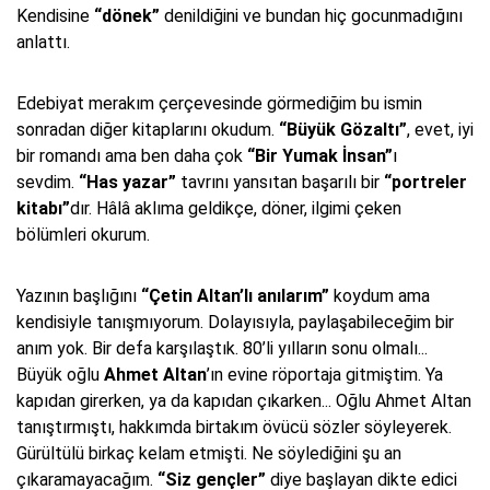
Kendisine
“dönek”
denildiğini ve bundan hiç gocunmadığını
anlattı.
Edebiyat merakım çerçevesinde görmediğim bu ismin
sonradan diğer kitaplarını okudum.
“Büyük Gözaltı”
, evet, iyi
bir romandı ama ben daha çok
“Bir Yumak İnsan”
ı
sevdim.
“Has yazar”
tavrını yansıtan başarılı bir
“portreler
kitabı”
dır. Hâlâ aklıma geldikçe, döner, ilgimi çeken
bölümleri okurum.
Yazının başlığını
“Çetin Altan’lı anılarım”
koydum ama
kendisiyle tanışmıyorum. Dolayısıyla, paylaşabileceğim bir
anım yok. Bir defa karşılaştık. 80’li yılların sonu olmalı...
Büyük oğlu
Ahmet Altan
’ın evine röportaja gitmiştim. Ya
kapıdan girerken, ya da kapıdan çıkarken... Oğlu Ahmet Altan
tanıştırmıştı, hakkımda birtakım övücü sözler söyleyerek.
Gürültülü birkaç kelam etmişti. Ne söylediğini şu an
çıkaramayacağım.
“Siz gençler”
diye başlayan dikte edici