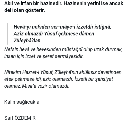
Akıl ve irfan bir hazinedir. Hazinenin yerini ise ancak
deli olan gösterir.
Hevâ-yı nefsden ser-mâye-i izzetdir istiğnâ,
Azîz olmazdı Yûsuf çekmese dâmen
Züleyhâ’dan
Nefsin hevâ ve hevesinden müstağnî olup uzak durmak,
insan için izzet ve şeref sermâyesidir.
Nitekim Hazret-i Yûsuf, Züleyhâ’nın ahlâksız davetinden
etek çekmese idi, aziz olamazdı. İzzetli bir şahsiyet
olamaz, Mısır’a vezir olamazdı.
Kalın sağlıcakla
Sait ÖZDEMİR