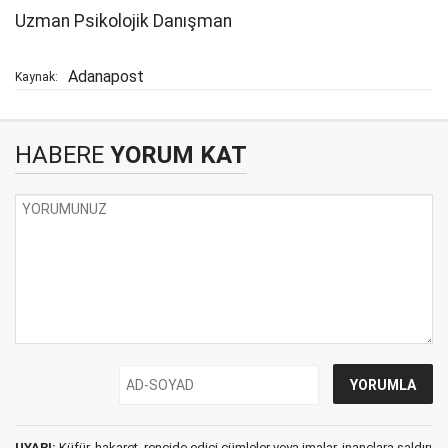
Uzman Psikolojik Danışman
Adanapost
Kaynak:
HABERE
YORUM KAT
UYARI:
Küfür, hakaret, rencide edici cümleler veya imalar, inançlara saldırı