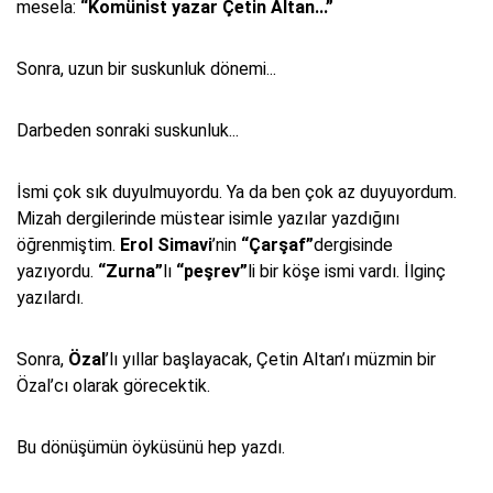
mesela:
“Komünist yazar Çetin Altan...”
Sonra, uzun bir suskunluk dönemi...
Darbeden sonraki suskunluk...
İsmi çok sık duyulmuyordu. Ya da ben çok az duyuyordum.
Mizah dergilerinde müstear isimle yazılar yazdığını
öğrenmiştim.
Erol Simavi
’nin
“Çarşaf”
dergisinde
yazıyordu.
“Zurna”
lı
“peşrev”
li bir köşe ismi vardı. İlginç
yazılardı.
Sonra,
Özal
’lı yıllar başlayacak, Çetin Altan’ı müzmin bir
Özal’cı olarak görecektik.
Bu dönüşümün öyküsünü hep yazdı.