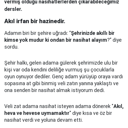
vermiş olduğu nasihatlerlerden çıkarabileceğimiz
dersler.
Akıl irfan bir hazinedir.
Adamın biri bir şehire uğradı: “
Şehrinizde akıllı bir
kimse yok mudur ki ondan bir nasihat alayım
?” diye
sordu.
Şehir halkı, gelen adama gülerek şehrimizde ulu bir
kişi var oda kendini deliliğe vurmuş şu çocuklarla
oyun oynuyor dediler.
Genç adam yürüyüp oraya vardı
sopasına at gibi binmiş veli zatın yanına yaklaştı
ve
ona senden bir nasihat almak istiyorum dedi.
Veli zat adama nasihat isteyen adama dönerek "
Akıl,
heva ve hevese uymamaktır
" diye kısa ve öz bir
nasihat verdi ve yoluna devam etti.