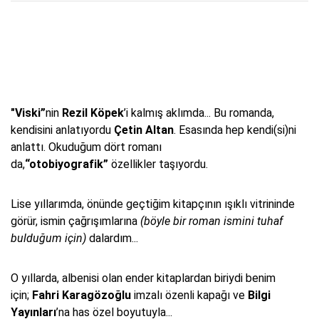
"Viski”
nin
Rezil Köpek
’i kalmış aklımda... Bu romanda,
kendisini anlatıyordu
Çetin Altan
. Esasında hep kendi(si)ni
anlattı. Okuduğum dört romanı
da,
“otobiyografik”
özellikler taşıyordu.
Lise yıllarımda, önünde geçtiğim kitapçının ışıklı vitrininde
görür, ismin çağrışımlarına
(böyle bir roman ismini tuhaf
bulduğum için)
dalardım...
O yıllarda, albenisi olan ender kitaplardan biriydi benim
için;
Fahri Karagözoğlu
imzalı özenli kapağı ve
Bilgi
Yayınları
’na has özel boyutuyla...