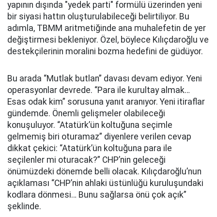
yapının dışında "yedek parti" formülü üzerinden yeni
bir siyasi hattın oluşturulabileceği belirtiliyor. Bu
adımla, TBMM aritmetiğinde ana muhalefetin de yer
değiştirmesi bekleniyor. Özel, böylece Kılıçdaroğlu ve
destekçilerinin moralini bozma hedefini de güdüyor.
Bu arada “Mutlak butlan” davası devam ediyor. Yeni
operasyonlar devrede. “Para ile kurultay almak…
Esas odak kim” sorusuna yanıt aranıyor. Yeni itiraflar
gündemde. Önemli gelişmeler olabileceği
konuşuluyor. “Atatürk’ün koltuğuna seçimle
gelmemiş biri oturamaz” diyenlere verilen cevap
dikkat çekici: “Atatürk’ün koltuğuna para ile
seçilenler mi oturacak?” CHP’nin geleceği
önümüzdeki dönemde belli olacak. Kılıçdaroğlu’nun
açıklaması “CHP’nin ahlaki üstünlüğü kuruluşundaki
kodlara dönmesi… Bunu sağlarsa önü çok açık”
şeklinde.