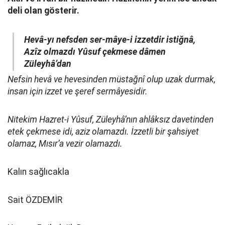
deli olan gösterir.
Hevâ-yı nefsden ser-mâye-i izzetdir istiğnâ,
Azîz olmazdı Yûsuf çekmese dâmen
Züleyhâ’dan
Nefsin hevâ ve hevesinden müstağnî olup uzak durmak,
insan için izzet ve şeref sermâyesidir.
Nitekim Hazret-i Yûsuf, Züleyhâ’nın ahlâksız davetinden
etek çekmese idi, aziz olamazdı. İzzetli bir şahsiyet
olamaz, Mısır’a vezir olamazdı.
Kalın sağlıcakla
Sait ÖZDEMİR