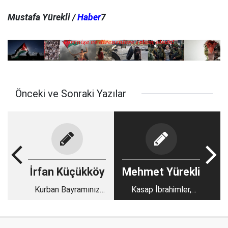
Mustafa Yürekli /
Haber
7
Önceki ve Sonraki Yazılar
İrfan Küçükköy
Mehmet Yürekli
Kurban Bayramınız
Kasap İbrahimler,
Mübarek Olsun
evden kaçan İsmailler
ve ithal et