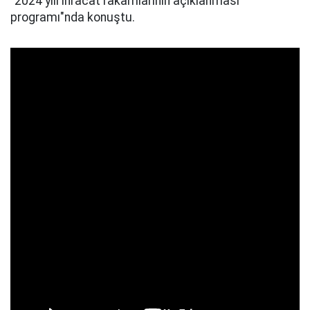
"2024 yılı ihracat rakamlarının açıklanması
programı"nda konuştu.