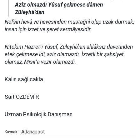
Azîz olmazdı Yûsuf çekmese dâmen
Züleyhâ’dan
Nefsin hevâ ve hevesinden müstağnî olup uzak durmak,
insan için izzet ve şeref sermâyesidir.
Nitekim Hazret-i Yûsuf, Züleyhâ’nın ahlâksız davetinden
etek çekmese idi, aziz olamazdı. İzzetli bir şahsiyet
olamaz, Mısır’a vezir olamazdı.
Kalın sağlıcakla
Sait ÖZDEMİR
Uzman Psikolojik Danışman
Adanapost
Kaynak: