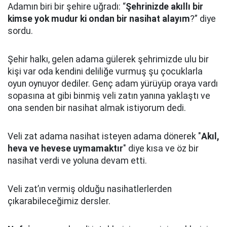
Adamın biri bir şehire uğradı: “
Şehrinizde akıllı bir
kimse yok mudur ki ondan bir nasihat alayım
?” diye
sordu.
Şehir halkı, gelen adama gülerek şehrimizde ulu bir
kişi var oda kendini deliliğe vurmuş şu çocuklarla
oyun oynuyor dediler.
Genç adam yürüyüp oraya vardı
sopasına at gibi binmiş veli zatın yanına yaklaştı
ve
ona senden bir nasihat almak istiyorum dedi.
Veli zat adama nasihat isteyen adama dönerek "
Akıl,
heva ve hevese uymamaktır
" diye kısa ve öz bir
nasihat verdi ve yoluna devam etti.
Veli zat’ın vermiş olduğu nasihatlerlerden
çıkarabileceğimiz dersler.