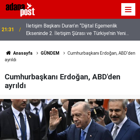
Akyaka'yı aratmayan Bucak Vadisi doğaseverlerin
21:25
gözdesi
Anasayfa
GÜNDEM
Cumhurbaşkanı Erdoğan, ABD'den
ayrıldı
Cumhurbaşkanı Erdoğan, ABD'den
ayrıldı